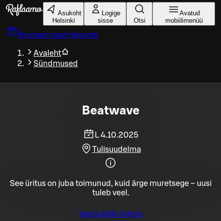
Liigu peamise sisu juurde
Asukoht
Logige
Avatud
Helsinki
sisse
Otsi
mobiilimenüü
Broneeri laud
Helsinki
Avaleht
Sündmused
Beatwave
L 4.10.2025
Tulisuudelma
See üritus on juba toimunud, kuid ärge muretsege – uusi
tuleb veel.
Vaata kõiki üritusi