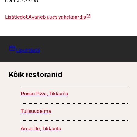
Ovet klo 22.00
Lisätiedot
Avaneb uues vahekaardis
Liput tästä
Kõik restoranid
Rosso Pizza, Tikkurila
Tulisuudelma
Amarillo, Tikkurila