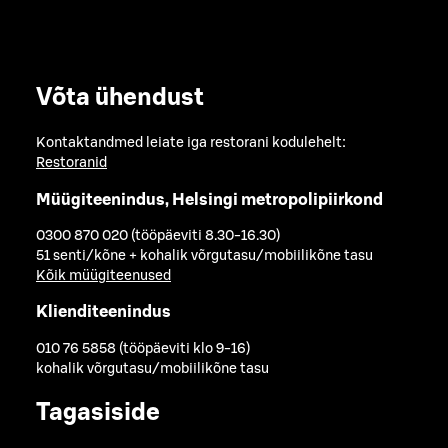
Võta ühendust
Kontaktandmed leiate iga restorani kodulehelt:
Restoranid
Müügiteenindus, Helsingi metropolipiirkond
0300 870 020 (tööpäeviti 8.30-16.30)
51 senti/kõne + kohalik võrgutasu/mobiilikõne tasu
Kõik müügiteenused
Klienditeenindus
010 76 5858 (tööpäeviti klo 9-16)
kohalik võrgutasu/mobiilikõne tasu
Tagasiside