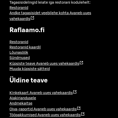
Tagasisidelingid leiate iga restorani kodulehelt:
Restoranid
Andke tagasisidet veebilehe kohta
Avaneb uues
vahekaardis
Raflaamo.fi
Restoranid
Restoranid kaardil
Lõunasöök
Sündmused
Küpsiste teave
Avaneb uues vahekaardis
Muuda küpsiste sätteid
Üldine teave
Kinkekaart
Avaneb uues vahekaardis
Ajakirjandusele
Andmekaitse
Oiva-raportid
Avaneb uues vahekaardis
Tööpakkumised
Avaneb uues vahekaardis