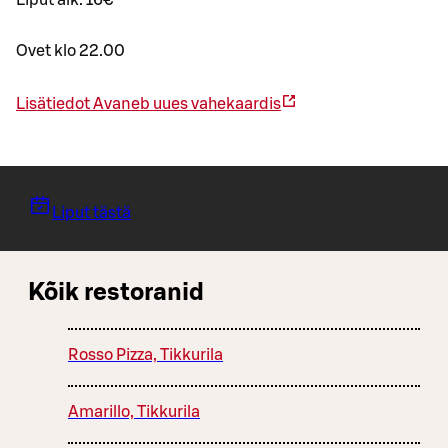
Liput alk. 16€
Ovet klo 22.00
Lisätiedot
Avaneb uues vahekaardis
Liput tästä
Kõik restoranid
Rosso Pizza, Tikkurila
Amarillo, Tikkurila