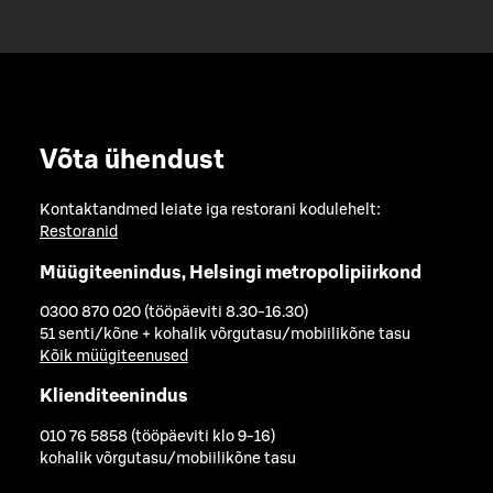
Võta ühendust
Kontaktandmed leiate iga restorani kodulehelt:
Restoranid
Müügiteenindus, Helsingi metropolipiirkond
0300 870 020 (tööpäeviti 8.30-16.30)
51 senti/kõne + kohalik võrgutasu/mobiilikõne tasu
Kõik müügiteenused
Klienditeenindus
010 76 5858 (tööpäeviti klo 9-16)
kohalik võrgutasu/mobiilikõne tasu