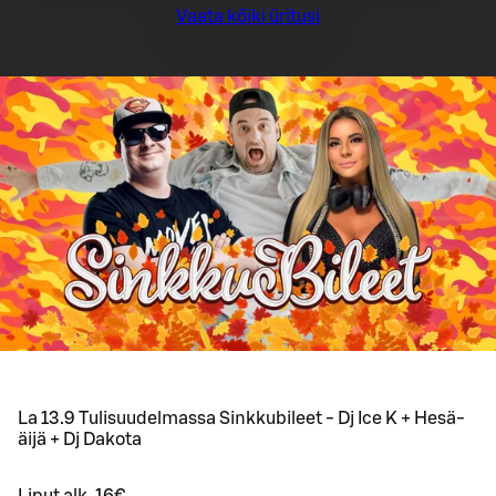
Vaata kõiki üritusi
La 13.9 Tulisuudelmassa Sinkkubileet - Dj Ice K + Hesä-
äijä + Dj Dakota