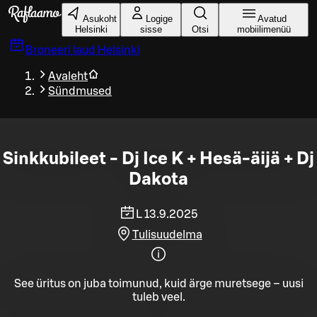
Liigu peamise sisu juurde
Asukoht
Logige
Avatud
Helsinki
sisse
Otsi
mobiilimenüü
Broneeri laud
Helsinki
Avaleht
Sündmused
Sinkkubileet - Dj Ice K + Hesä-äijä + Dj
Dakota
L 13.9.2025
Tulisuudelma
See üritus on juba toimunud, kuid ärge muretsege – uusi
tuleb veel.