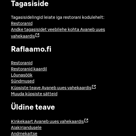
Tagasiside
Tagasisidelingid leiate iga restorani kodulehelt:
Restoranid
Andke tagasisidet veebilehe kohta
Avaneb uues
vahekaardis
Raflaamo.fi
Restoranid
Restoranid kaardil
Lõunasöök
Sündmused
Küpsiste teave
Avaneb uues vahekaardis
Muuda küpsiste sätteid
Üldine teave
Kinkekaart
Avaneb uues vahekaardis
Ajakirjandusele
Andmekaitse