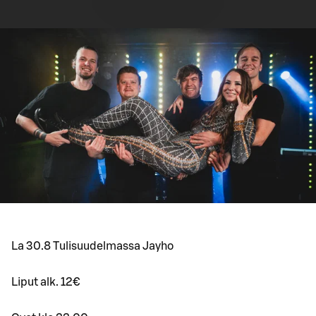
La 30.8 Tulisuudelmassa Jayho
Liput alk. 12€