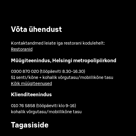
Võta ühendust
Kontaktandmed leiate iga restorani kodulehelt:
Restoranid
Müügiteenindus, Helsingi metropolipiirkond
0300 870 020 (tööpäeviti 8.30-16.30)
51 senti/kõne + kohalik võrgutasu/mobiilikõne tasu
Kõik müügiteenused
Klienditeenindus
010 76 5858 (tööpäeviti klo 9-16)
kohalik võrgutasu/mobiilikõne tasu
Tagasiside