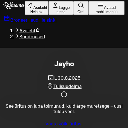
Liigu peamise sisu juurde
Asukoht
Logige
Avatud
Helsinki
sisse
Otsi
mobiilimenüü
Broneeri laud
Helsinki
Avaleht
Sündmused
Jayho
L 30.8.2025
Tulisuudelma
See üritus on juba toimunud, kuid ärge muretsege – uusi
tuleb veel.
Vaata kõiki üritusi