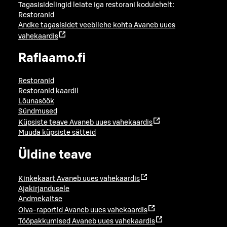
Tagasisidelingid leiate iga restorani kodulehelt:
Restoranid
Andke tagasisidet veebilehe kohta
Avaneb uues
vahekaardis
Raflaamo.fi
Restoranid
Restoranid kaardil
Lõunasöök
Sündmused
Küpsiste teave
Avaneb uues vahekaardis
Muuda küpsiste sätteid
Üldine teave
Kinkekaart
Avaneb uues vahekaardis
Ajakirjandusele
Andmekaitse
Oiva-raportid
Avaneb uues vahekaardis
Tööpakkumised
Avaneb uues vahekaardis