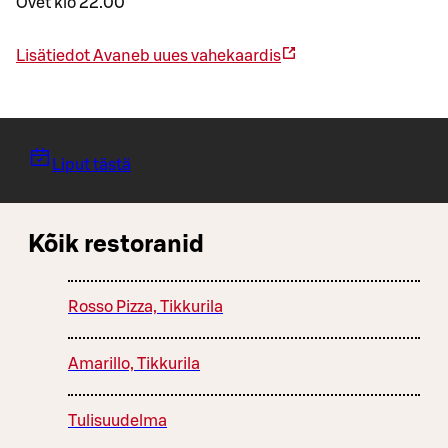
Ovet klo 22.00
Lisätiedot
Avaneb uues vahekaardis
Liput tästä
Kõik restoranid
Rosso Pizza, Tikkurila
Amarillo, Tikkurila
Tulisuudelma