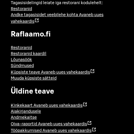
Tagasisidelingid leiate iga restorani kodulehelt:
Restoranid
Andke tagasisidet veebilehe kohta
Avaneb uues
vahekaardis
Raflaamo.fi
Restoranid
Restoranid kaardil
Lõunasöök
Sündmused
Küpsiste teave
Avaneb uues vahekaardis
Muuda küpsiste sätteid
Üldine teave
Kinkekaart
Avaneb uues vahekaardis
Ajakirjandusele
Andmekaitse
Oiva-raportid
Avaneb uues vahekaardis
Tööpakkumised
Avaneb uues vahekaardis