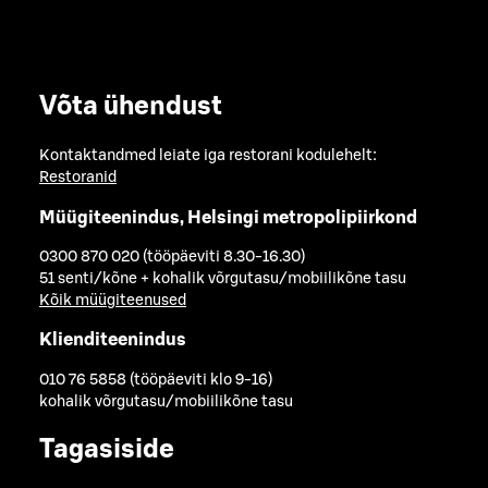
Võta ühendust
Kontaktandmed leiate iga restorani kodulehelt:
Restoranid
Müügiteenindus, Helsingi metropolipiirkond
0300 870 020 (tööpäeviti 8.30-16.30)
51 senti/kõne + kohalik võrgutasu/mobiilikõne tasu
Kõik müügiteenused
Klienditeenindus
010 76 5858 (tööpäeviti klo 9-16)
kohalik võrgutasu/mobiilikõne tasu
Tagasiside