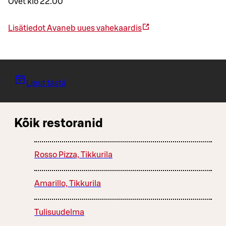
Ovet klo 22.00
Lisätiedot
Avaneb uues vahekaardis
Liput tästä
Kõik restoranid
Rosso Pizza, Tikkurila
Amarillo, Tikkurila
Tulisuudelma