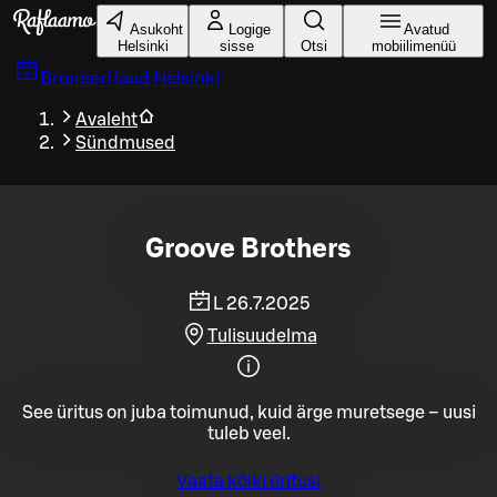
Liigu peamise sisu juurde
Asukoht
Logige
Avatud
Helsinki
sisse
Otsi
mobiilimenüü
Broneeri laud
Helsinki
Avaleht
Sündmused
Groove Brothers
L 26.7.2025
Tulisuudelma
See üritus on juba toimunud, kuid ärge muretsege – uusi
tuleb veel.
Vaata kõiki üritusi