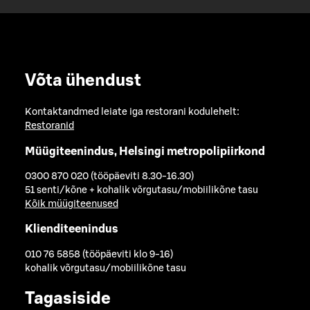
Võta ühendust
Kontaktandmed leiate iga restorani kodulehelt:
Restoranid
Müügiteenindus, Helsingi metropolipiirkond
0300 870 020 (tööpäeviti 8.30-16.30)
51 senti/kõne + kohalik võrgutasu/mobiilikõne tasu
Kõik müügiteenused
Klienditeenindus
010 76 5858 (tööpäeviti klo 9-16)
kohalik võrgutasu/mobiilikõne tasu
Tagasiside