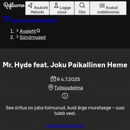
Liigu peamise sisu juurde
Asukoht
Logige
Avatud
Helsinki
sisse
Otsi
mobiilimenüü
Broneeri laud
Helsinki
Avaleht
Sündmused
Mr. Hyde feat. Joku Paikallinen Heme
R 4.7.2025
Tulisuudelma
See üritus on juba toimunud, kuid ärge muretsege – uusi
tuleb veel.
Vaata kõiki üritusi