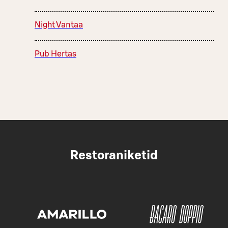
Night Vantaa
Pub Hertas
Restoraniketid