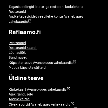
Tagasisidelingid leiate iga restorani kodulehelt:
Restoranid
Andke tagasisidet veebilehe kohta
Avaneb uues
vahekaardis
Raflaamo.fi
Restoranid
Restoranid kaardil
Lõunasöök
Sündmused
Küpsiste teave
Avaneb uues vahekaardis
Muuda küpsiste sätteid
Üldine teave
Kinkekaart
Avaneb uues vahekaardis
Ajakirjandusele
Andmekaitse
Oiva-raportid
Avaneb uues vahekaardis