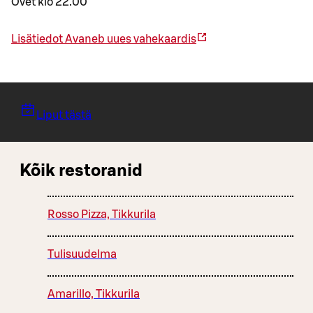
Ovet klo 22.00
Lisätiedot
Avaneb uues vahekaardis
Liput tästä
Kõik restoranid
Rosso Pizza, Tikkurila
Tulisuudelma
Amarillo, Tikkurila