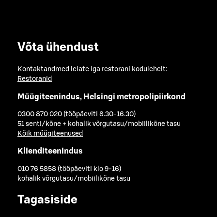
Võta ühendust
Kontaktandmed leiate iga restorani kodulehelt:
Restoranid
Müügiteenindus, Helsingi metropolipiirkond
0300 870 020 (tööpäeviti 8.30-16.30)
51 senti/kõne + kohalik võrgutasu/mobiilikõne tasu
Kõik müügiteenused
Klienditeenindus
010 76 5858 (tööpäeviti klo 9-16)
kohalik võrgutasu/mobiilikõne tasu
Tagasiside