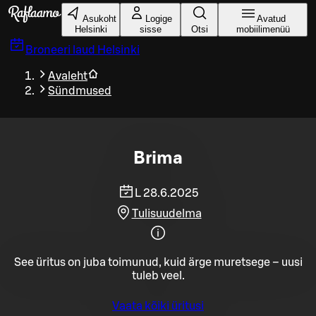
Liigu peamise sisu juurde
Asukoht
Logige
Avatud
Helsinki
sisse
Otsi
mobiilimenüü
Broneeri laud
Helsinki
Avaleht
Sündmused
Brima
L 28.6.2025
Tulisuudelma
See üritus on juba toimunud, kuid ärge muretsege – uusi
tuleb veel.
Vaata kõiki üritusi