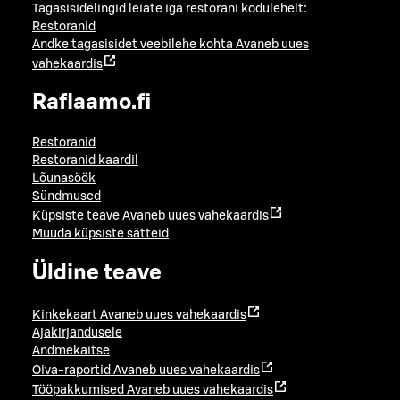
Tagasisidelingid leiate iga restorani kodulehelt:
Restoranid
Andke tagasisidet veebilehe kohta
Avaneb uues
vahekaardis
Raflaamo.fi
Restoranid
Restoranid kaardil
Lõunasöök
Sündmused
Küpsiste teave
Avaneb uues vahekaardis
Muuda küpsiste sätteid
Üldine teave
Kinkekaart
Avaneb uues vahekaardis
Ajakirjandusele
Andmekaitse
Oiva-raportid
Avaneb uues vahekaardis
Tööpakkumised
Avaneb uues vahekaardis