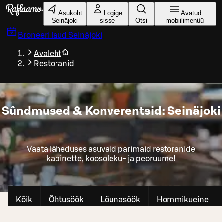
Liigu peamise sisu juurde
Asukoht
Logige
Avatud
Seinäjoki
sisse
Otsi
mobiilimenüü
Broneeri laud
Seinäjoki
Avaleht
Restoranid
Sûndmused & Konverentsid: Seinäjoki
Vaata läheduses asuvaid parimaid restoranide
kabinette, koosoleku- ja peoruume!
Kõik
Õhtusöök
Lõunasöök
Hommikueine