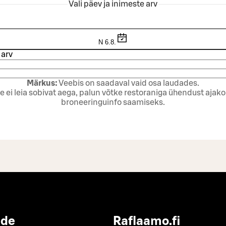
Vali päev ja inimeste arv
N 6.8.
 arv
Märkus:
Veebis on saadaval vaid osa laudades.
te ei leia sobivat aega, palun võtke restoraniga ühendust ajak
broneeringuinfo saamiseks.
ide
Raflaamo.fi