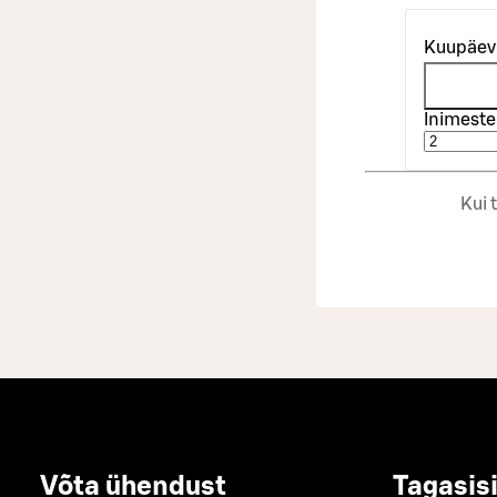
Kuupäev
Inimeste
Kui 
Võta ühendust
Tagasis