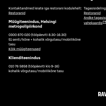
Kontaktandmed leiate iga restorani kodulehelt:
Tagasisideling
Restoranid
Restoranid
Andke tagasis
Müügiteenindus, Helsingi
vahekaardis
metropolipiirkond
0300 870 020 (tööpäeviti 8.30-16.30)
51 senti/kõne + kohalik võrgutasu/mobiilikõne
tasu
Kõik müügiteenused
Klienditeenindus
010 76 5858 (tööpäeviti klo 9-16)
kohalik võrgutasu/mobiilikõne tasu