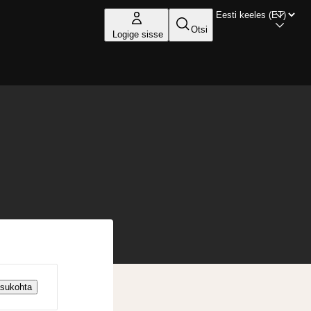
Otsi
Logige sisse
asukohta