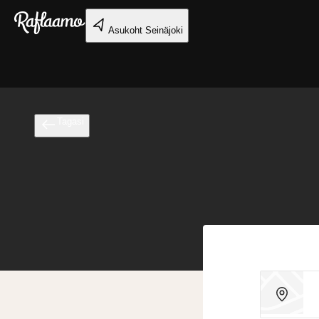
Liigu peamise sisu juurde
Asukoht
Seinäjoki
Tagasi