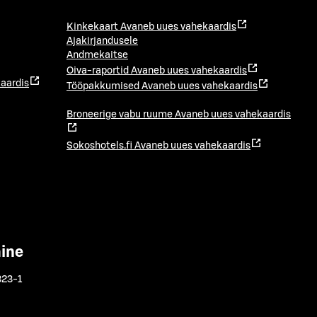
Kinkekaart
Avaneb uues vahekaardis
Ajakirjandusele
Andmekaitse
Oiva-raportid
Avaneb uues vahekaardis
aardis
Tööpakkumised
Avaneb uues vahekaardis
Broneerige vabu ruume
Avaneb uues vahekaardis
Sokoshotels.fi
Avaneb uues vahekaardis
mine
323-1