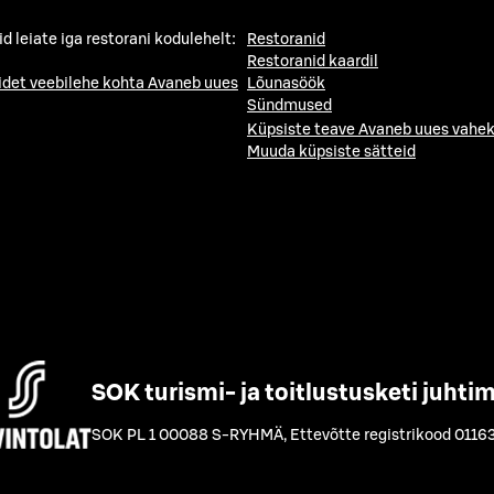
id leiate iga restorani kodulehelt:
Restoranid
Restoranid kaardil
idet veebilehe kohta
Avaneb uues
Lõunasöök
Sündmused
Küpsiste teave
Avaneb uues vahek
Muuda küpsiste sätteid
SOK turismi- ja toitlustusketi juhti
SOK PL 1 00088 S-RYHMÄ
,
Ettevõtte registrikood 0116