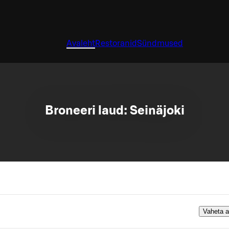
Avaleht
Restoranid
Sündmused
Broneeri laud: Seinäjoki
Vaheta 