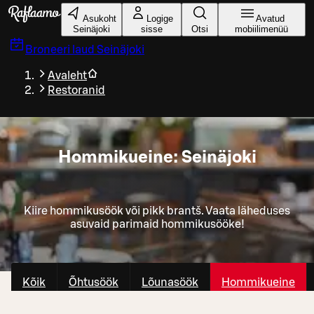
Liigu peamise sisu juurde
Asukoht
Logige
Avatud
Seinäjoki
sisse
Otsi
mobiilimenüü
Broneeri laud
Seinäjoki
Avaleht
Restoranid
Hommikueine: Seinäjoki
Kiire hommikusöök või pikk brantš. Vaata läheduses
asuvaid parimaid hommikusööke!
Kõik
Õhtusöök
Lõunasöök
Hommikueine