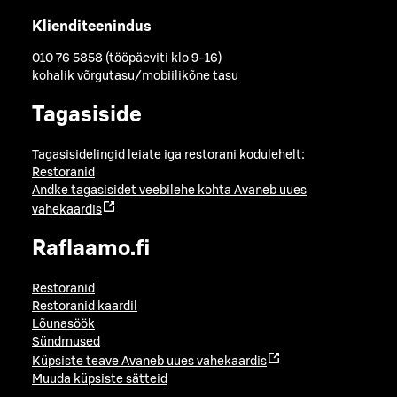
Klienditeenindus
010 76 5858 (tööpäeviti klo 9-16)
kohalik võrgutasu/mobiilikõne tasu
Tagasiside
Tagasisidelingid leiate iga restorani kodulehelt:
Restoranid
Andke tagasisidet veebilehe kohta
Avaneb uues
vahekaardis
Raflaamo.fi
Restoranid
Restoranid kaardil
Lõunasöök
Sündmused
Küpsiste teave
Avaneb uues vahekaardis
Muuda küpsiste sätteid