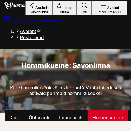
Liigu peamise sisu juurde
Asukoht
Logige
Avatud
Savonlinna
sisse
Otsi
mobiilimenüü
Broneeri laud
Savonlinna
Avaleht
Restoranid
Hommikueine: Savonlinna
Kiire hommikusöök või pikk brantš. Vaata läheduses
asuvaid parimaid hommikusööke!
Kõik
Õhtusöök
Lõunasöök
Hommikueine