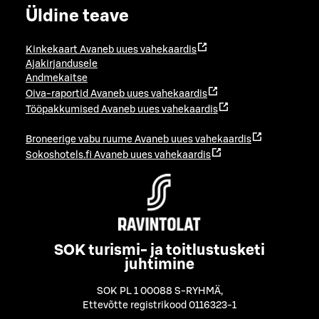
Üldine teave
Kinkekaart
Avaneb uues vahekaardis
Ajakirjandusele
Andmekaitse
Oiva-raportid
Avaneb uues vahekaardis
Tööpakkumised
Avaneb uues vahekaardis
Broneerige vabu ruume
Avaneb uues vahekaardis
Sokoshotels.fi
Avaneb uues vahekaardis
SOK turismi- ja toitlustusketi
juhtimine
SOK PL 1 00088 S-RYHMÄ
,
Ettevõtte registrikood 0116323-1