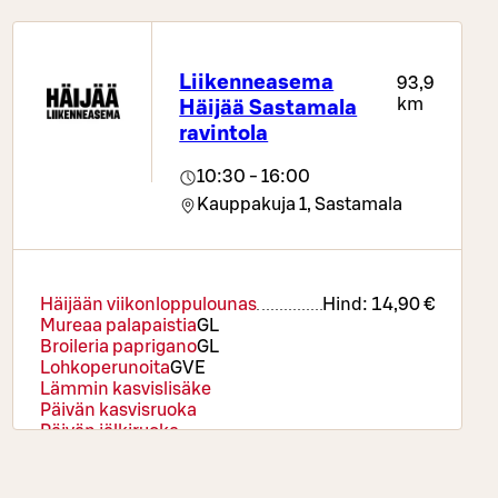
Liikenneasema
93,9
km
Häijää Sastamala
ravintola
10:30 - 16:00
Kauppakuja 1,
Sastamala
Häijään viikonloppulounas
Hind:
14,90 €
Mureaa palapaistia
G
L
Broileria paprigano
G
L
Lohkoperunoita
G
VE
Lämmin kasvislisäke
Päivän kasvisruoka
Päivän jälkiruoka