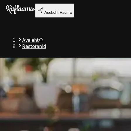
Liigu peamise sisu juurde
Asukoht
Rauma
Avaleht
Restoranid