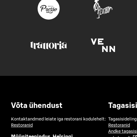
Võta ühendust
Tagasis
Kontaktandmed leiate iga restorani kodulehelt:
Tagasisideling
Restoranid
Restoranid
Andke tagasis
Müügiteenindus, Helsingi