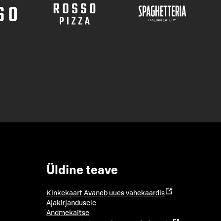
Üldine teave
Kinkekaart
Avaneb uues vahekaardis
Ajakirjandusele
Andmekaitse