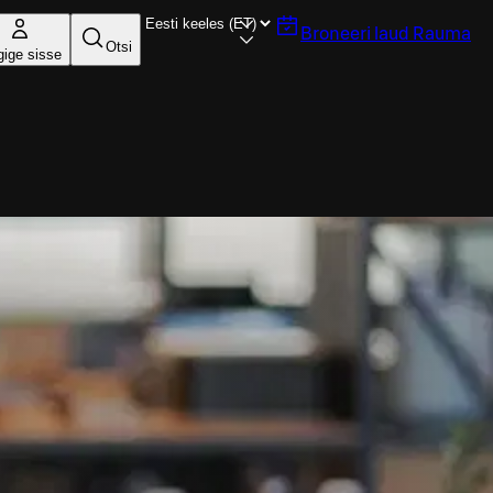
Broneeri laud
Rauma
Otsi
gige sisse