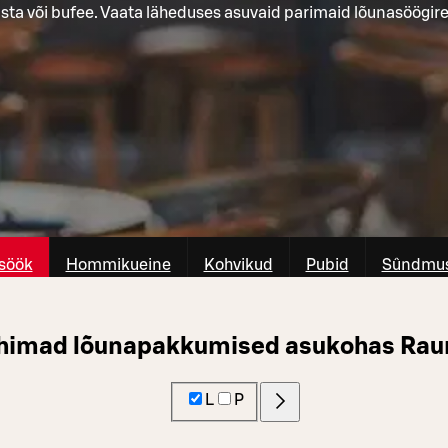
asta või bufee. Vaata läheduses asuvaid parimaid lõunasöögir
söök
Hommikueine
Kohvikud
Pubid
Sûndmus
himad lõunapakkumised asukohas Ra
L
P