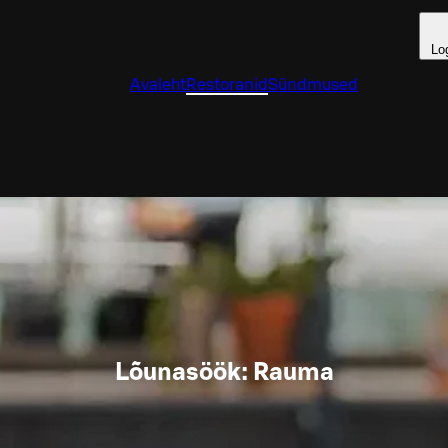
Lo
Avaleht
Restoranid
Sündmused
Lõunasöök: Rauma