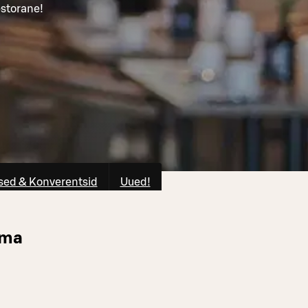
estorane!
ed & Konverentsid
Uued!
uma