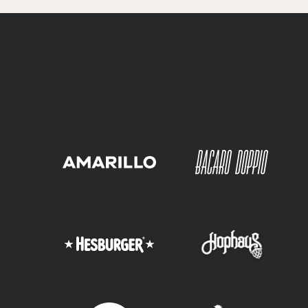
G
L
Kliendiliikme hind:
15,70 €
Falafelpihvejä, salsaverdeä ja paahdettuja
juureksia
Hind:
16,70 €
G
VE
TA
Kliendiliikme hind:
15,70 €
Jälkiruoka: Pannacottaa mango-
persikkakastikkeella
G
L
Lasten lounas