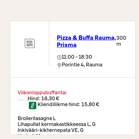
Pizza & Buffa Rauma,
300
m
Prisma
11:00 - 18:30
Porintie 4,
Rauma
Viikonloppubuffantai
Hind:
16,30 €
Kliendiliikme hind:
15,80 €
Broilerilasagne L
Lihapullat kermakastikkeessa L, G
Inkivääri-kikhernepata VE, G
Hodarit M