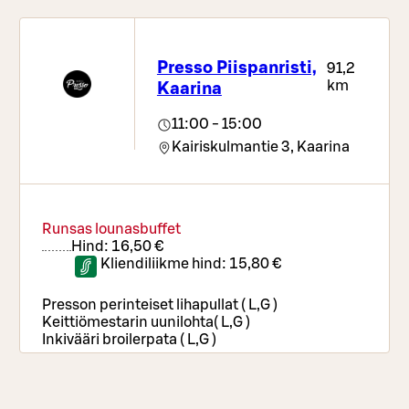
Presso Piispanristi,
91,2
km
Kaarina
11:00 - 15:00
Kairiskulmantie 3,
Kaarina
Runsas lounasbuffet
Hind:
16,50 €
Kliendiliikme hind:
15,80 €
Presson perinteiset lihapullat ( L,G )
Keittiömestarin uunilohta( L,G )
Inkivääri broilerpata ( L,G )
Runsas salaattibuffet
Hind:
12,60 €
Kliendiliikme hind:
12,20 €