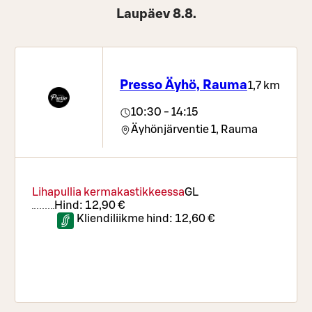
Laupäev 8.8.
Presso Äyhö, Rauma
1,7 km
10:30 - 14:15
Äyhönjärventie 1,
Rauma
Lihapullia kermakastikkeessa
G
L
Hind:
12,90 €
Kliendiliikme hind:
12,60 €