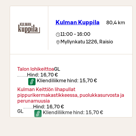
Wingsit M, G
Kananuggetit M
Sipulirenkaat VE
Kulman Kuppila
80,4 km
Perunamuusi L, G | Lohkoperunat VE, G |
Paahdetut juurekset VE, G
11:00 - 16:00
Myllynkatu 1226,
Raisio
Runsas salaattipöytä
Pizzat – kerro toiveesi
Juomat
Kahvi tai tee
Talon lohikeittoa
G
L
Jälkiruokasirkus
Hind:
4,50 €
Hind:
16,70 €
Kliendiliikme hind:
15,70 €
Pehmytjäätelö, kastikkeet & strösselit,
karamellit, popcorn, keksimurut ja vaihtuva
Kulman Keittiön lihapullat
leivos
pippurikermakastikkeessa, puolukkasurvosta ja
perunamuusia
Hind:
16,70 €
G
L
Kliendiliikme hind:
15,70 €
Paneroitua Maalaiskanaa ja sitruuna-
tartarkastiketta
Hind:
16,70 €