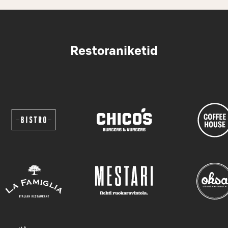
Salaattibuffa sisältää salaattipöydän, päivän
lämpimän lisäkkeen sekä leivät, ruokajuomat ja
kahvi/tee
Restoraniketid