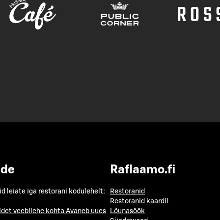
ide
Raflaamo.fi
id leiate iga restorani kodulehelt:
Restoranid
Restoranid kaardil
idet veebilehe kohta
Avaneb uues
Lõunasöök