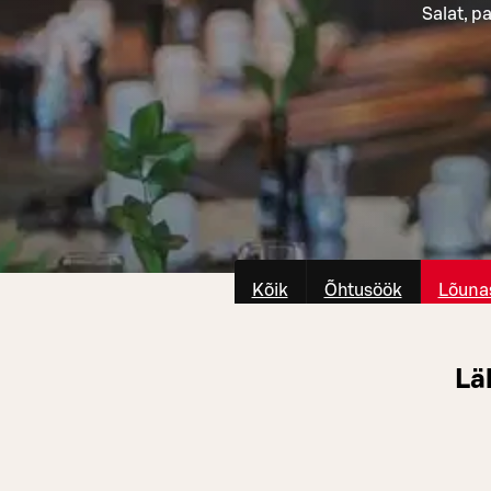
Salat, p
Kõik
Õhtusöök
Lõuna
Lä