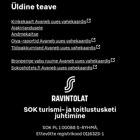
Üldine teave
Kinkekaart
Avaneb uues vahekaardis
Ajakirjandusele
Andmekaitse
Oiva-raportid
Avaneb uues vahekaardis
Tööpakkumised
Avaneb uues vahekaardis
Broneerige vabu ruume
Avaneb uues vahekaardis
Sokoshotels.fi
Avaneb uues vahekaardis
SOK turismi- ja toitlustusketi
juhtimine
SOK PL 1 00088 S-RYHMÄ
,
Ettevõtte registrikood 0116323-1