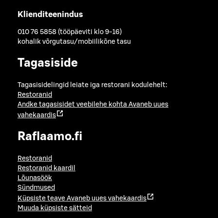
Klienditeenindus
010 76 5858 (tööpäeviti klo 9-16)
kohalik võrgutasu/mobiilikõne tasu
Tagasiside
Tagasisidelingid leiate iga restorani kodulehelt:
Restoranid
Andke tagasisidet veebilehe kohta
Avaneb uues
vahekaardis
Raflaamo.fi
Restoranid
Restoranid kaardil
Lõunasöök
Sündmused
Küpsiste teave
Avaneb uues vahekaardis
Muuda küpsiste sätteid