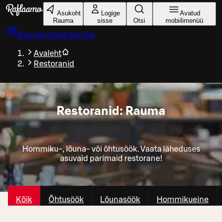
Liigu peamise sisu juurde
Asukoht
Logige
Avatud
Rauma
sisse
Otsi
mobiilimenüü
Broneeri laud
Rauma
Avaleht
Restoranid
Restoranid: Rauma
Hommiku-, lõuna- või õhtusöök. Vaata läheduses
asuvaid parimaid restorane!
Kõik
Õhtusöök
Lõunasöök
Hommikueine