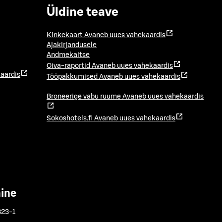
Üldine teave
Kinkekaart
Avaneb uues vahekaardis
Ajakirjandusele
Andmekaitse
Oiva-raportid
Avaneb uues vahekaardis
aardis
Tööpakkumised
Avaneb uues vahekaardis
Broneerige vabu ruume
Avaneb uues vahekaardis
Sokoshotels.fi
Avaneb uues vahekaardis
mine
323-1