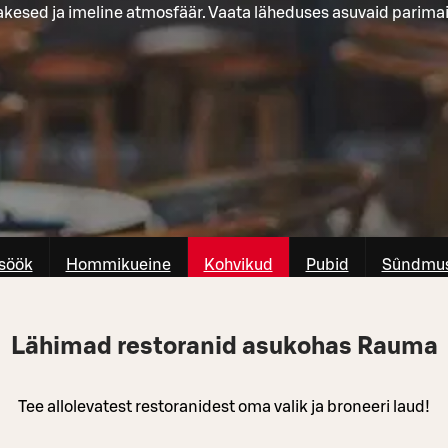
akesed ja imeline atmosfäär. Vaata läheduses asuvaid parimai
söök
Hommikueine
Kohvikud
Pubid
Sûndmus
Lähimad restoranid asukohas Rauma
Tee allolevatest restoranidest oma valik ja broneeri laud!