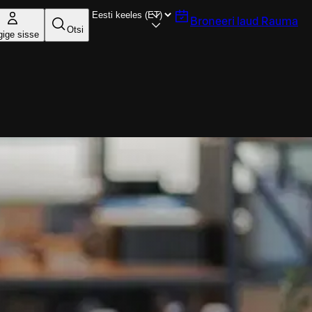
Broneeri laud
Rauma
Otsi
gige sisse