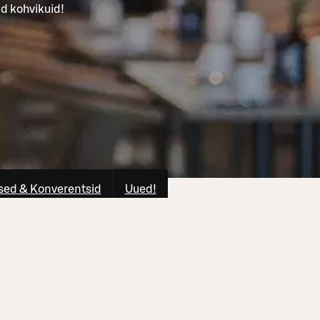
d kohvikuid!
ed & Konverentsid
Uued!