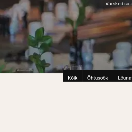
Värsked sai
Kõik
Õhtusöök
Lõuna