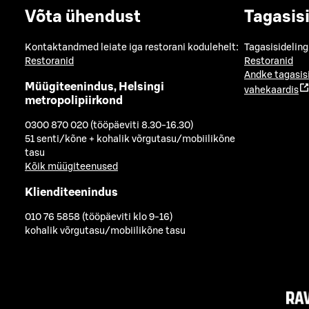
Võta ühendust
Tagasis
Kontaktandmed leiate iga restorani kodulehelt:
Tagasisideling
Restoranid
Restoranid
Andke tagasis
Müügiteenindus, Helsingi
vahekaardis
metropolipiirkond
0300 870 020 (tööpäeviti 8.30-16.30)
51 senti/kõne + kohalik võrgutasu/mobiilikõne
tasu
Kõik müügiteenused
Klienditeenindus
010 76 5858 (tööpäeviti klo 9-16)
kohalik võrgutasu/mobiilikõne tasu