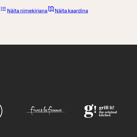
Näita nimekirjana
Näita kaardina