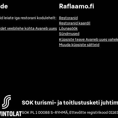
ide
Raflaamo.fi
id leiate iga restorani kodulehelt:
Restoranid
Restoranid kaardil
idet veebilehe kohta
Avaneb uues
Lõunasöök
Sündmused
Küpsiste teave
Avaneb uues vahek
Muuda küpsiste sätteid
SOK turismi- ja toitlustusketi juhti
SOK PL 1 00088 S-RYHMÄ
,
Ettevõtte registrikood 0116