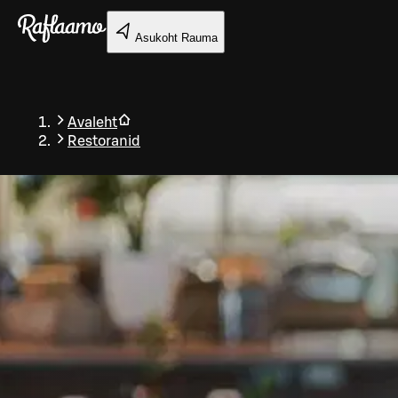
Liigu peamise sisu juurde
Asukoht
Rauma
Avaleht
Restoranid