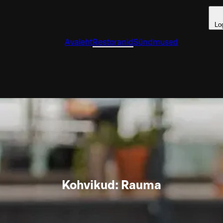
Lo
Avaleht
Restoranid
Sündmused
Kohvikud: Rauma