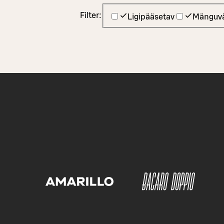
Filter:
Ligipääsetav
Mänguvä