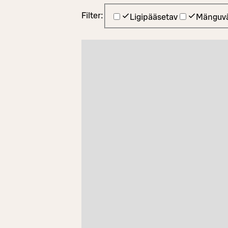
Filter:
Ligipääsetav
Mänguvä