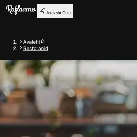
Liigu peamise sisu juurde
Asukoht
Oulu
Avaleht
Restoranid