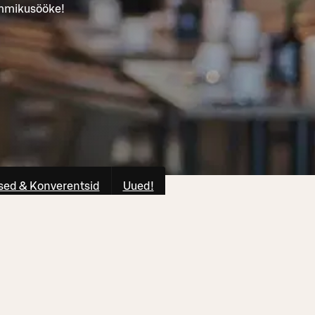
ommikusööke!
ed & Konverentsid
Uued!