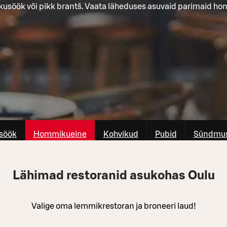
kusöök või pikk brantš. Vaata läheduses asuvaid parimaid h
söök
Hommikueine
Kohvikud
Pubid
Sûndmus
Lähimad restoranid asukohas Oulu
Valige oma lemmikrestoran ja broneeri laud!