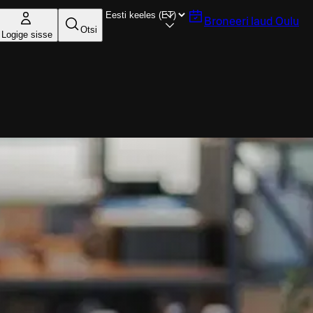
Broneeri laud
Oulu
Otsi
Logige sisse