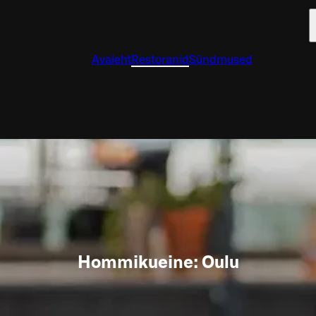
Avaleht
Restoranid
Sündmused
Hommikueine: Oulu