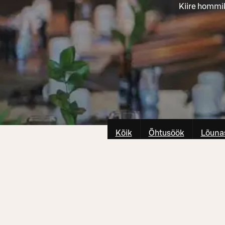
Kiire hommi
Kõik
Õhtusöök
Lõuna