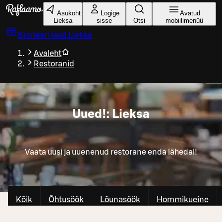
Liigu peamise sisu juurde
Asukoht
Logige
Avatud
Lieksa
sisse
Otsi
mobiilimenüü
Broneeri laud
Lieksa
Avaleht
Restoranid
Uued!: Lieksa
Vaata uusi ja uuenenud restorane enda lähedal!
Kõik
Õhtusöök
Lõunasöök
Hommikueine