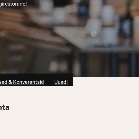
girestorane!
ed & Konverentsid
Uued!
nta