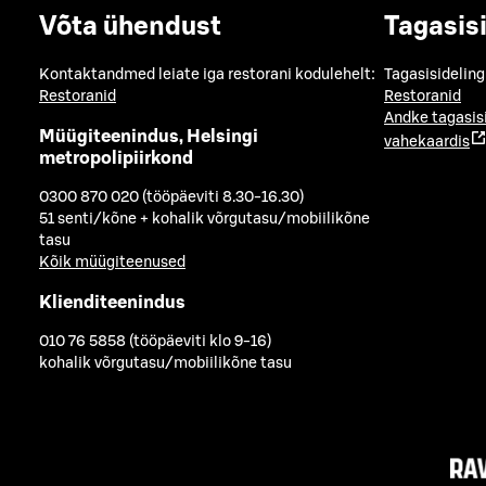
Võta ühendust
Tagasis
Kontaktandmed leiate iga restorani kodulehelt:
Tagasisideling
Restoranid
Restoranid
Andke tagasis
Müügiteenindus, Helsingi
vahekaardis
metropolipiirkond
0300 870 020 (tööpäeviti 8.30-16.30)
51 senti/kõne + kohalik võrgutasu/mobiilikõne
tasu
Kõik müügiteenused
Klienditeenindus
010 76 5858 (tööpäeviti klo 9-16)
kohalik võrgutasu/mobiilikõne tasu