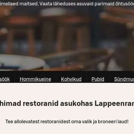
 imelised maitsed. Vaata läheduses asuvaid parimaid õhtusöö
söök
Hommikueine
Kohvikud
Pubid
Sûndmus
himad restoranid asukohas Lappeenra
Tee allolevatest restoranidest oma valik ja broneeri laud!