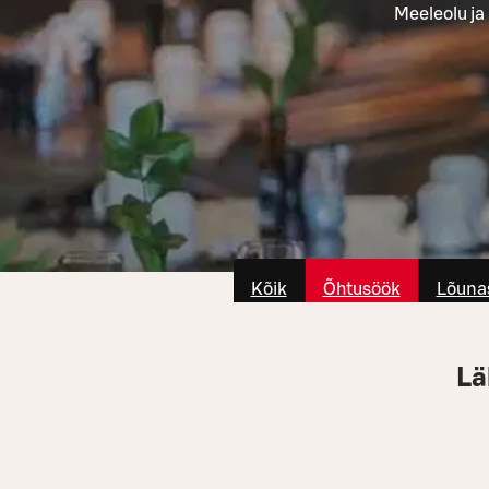
Meeleolu ja
Kõik
Õhtusöök
Lõuna
Lä