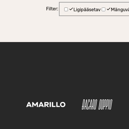
Filter:
Ligipääsetav
Mänguvä