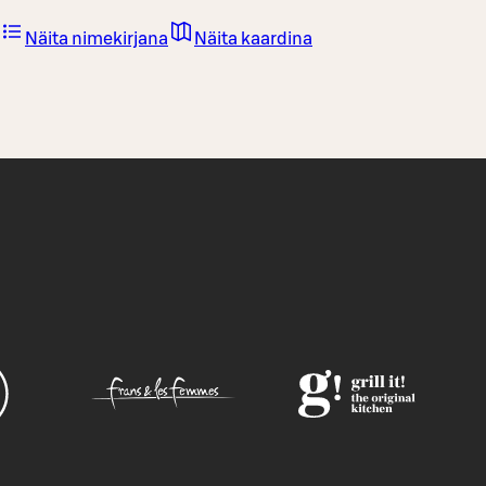
Näita nimekirjana
Näita kaardina