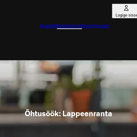
Logige siss
Avaleht
Restoranid
Sündmused
Õhtusöök: Lappeenranta