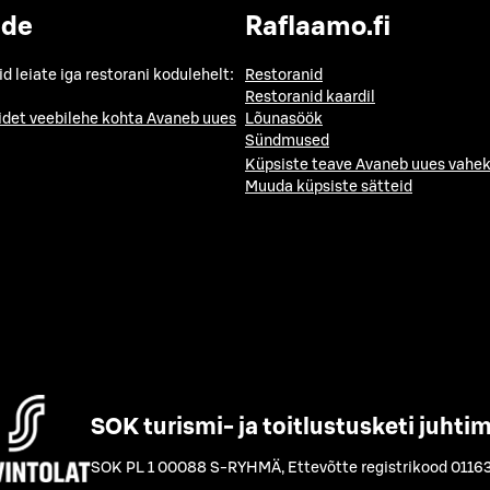
ide
Raflaamo.fi
id leiate iga restorani kodulehelt:
Restoranid
Restoranid kaardil
idet veebilehe kohta
Avaneb uues
Lõunasöök
Sündmused
Küpsiste teave
Avaneb uues vahek
Muuda küpsiste sätteid
SOK turismi- ja toitlustusketi juhti
SOK PL 1 00088 S-RYHMÄ
,
Ettevõtte registrikood 0116