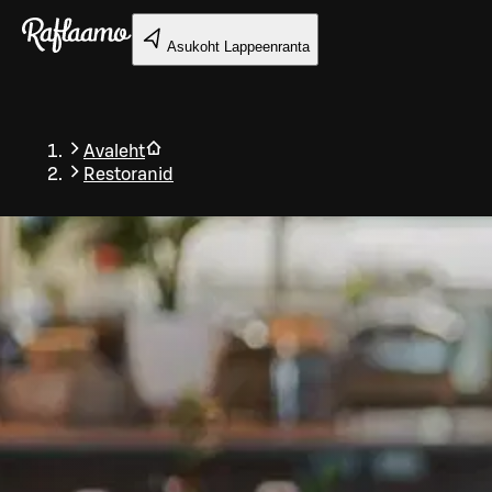
Liigu peamise sisu juurde
Asukoht
Lappeenranta
Avaleht
Restoranid