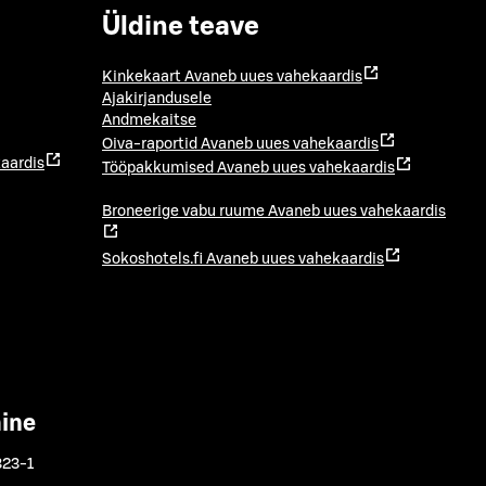
Üldine teave
Kinkekaart
Avaneb uues vahekaardis
Ajakirjandusele
Andmekaitse
Oiva-raportid
Avaneb uues vahekaardis
aardis
Tööpakkumised
Avaneb uues vahekaardis
Broneerige vabu ruume
Avaneb uues vahekaardis
Sokoshotels.fi
Avaneb uues vahekaardis
mine
323-1