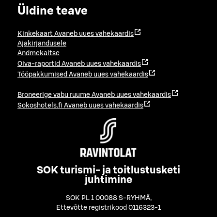
Üldine teave
Kinkekaart
Avaneb uues vahekaardis
Ajakirjandusele
Andmekaitse
Oiva-raportid
Avaneb uues vahekaardis
Tööpakkumised
Avaneb uues vahekaardis
Broneerige vabu ruume
Avaneb uues vahekaardis
Sokoshotels.fi
Avaneb uues vahekaardis
SOK turismi- ja toitlustusketi
juhtimine
SOK PL 1 00088 S-RYHMÄ
,
Ettevõtte registrikood 0116323-1