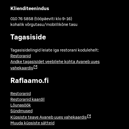
Klienditeenindus
010 76 5858 (tööpäeviti klo 9-16)
kohalik võrgutasu/mobiilikõne tasu
Tagasiside
Tagasisidelingid leiate iga restorani kodulehelt:
Restoranid
Andke tagasisidet veebilehe kohta
Avaneb uues
vahekaardis
Raflaamo.fi
Restoranid
Restoranid kaardil
Lõunasöök
Sündmused
Küpsiste teave
Avaneb uues vahekaardis
Muuda küpsiste sätteid