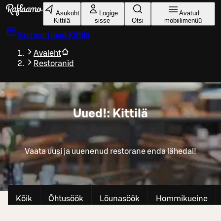
Liigu peamise sisu juurde
Asukoht
Logige
Avatud
Kittilä
sisse
Otsi
mobiilimenüü
Broneeri laud
Kittilä
Avaleht
Restoranid
Uued!: Kittilä
Vaata uusi ja uuenenud restorane enda lähedal!
Kõik
Õhtusöök
Lõunasöök
Hommikueine