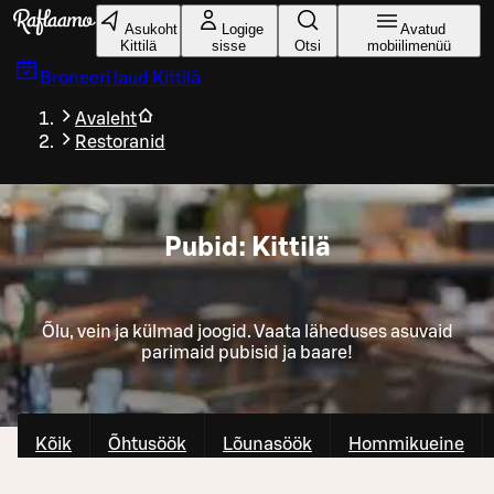
Liigu peamise sisu juurde
Asukoht
Logige
Avatud
Kittilä
sisse
Otsi
mobiilimenüü
Broneeri laud
Kittilä
Avaleht
Restoranid
Pubid: Kittilä
Õlu, vein ja külmad joogid. Vaata läheduses asuvaid
parimaid pubisid ja baare!
Kõik
Õhtusöök
Lõunasöök
Hommikueine