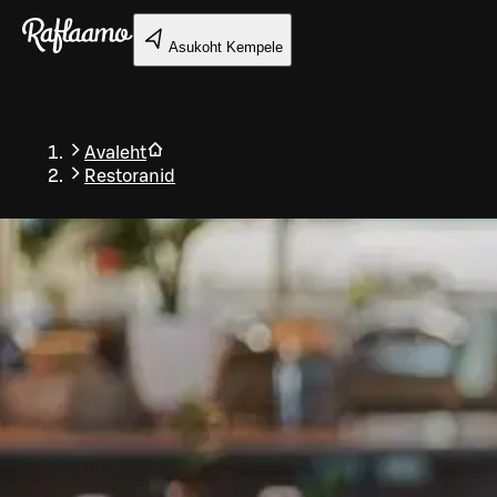
Liigu peamise sisu juurde
Asukoht
Kempele
Avaleht
Restoranid