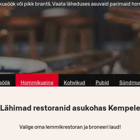
kusöök või pikk brantš. Vaata läheduses asuvaid parimaid h
söök
Hommikueine
Kohvikud
Pubid
Sûndmus
Lähimad restoranid asukohas Kempel
Valige oma lemmikrestoran ja broneeri laud!