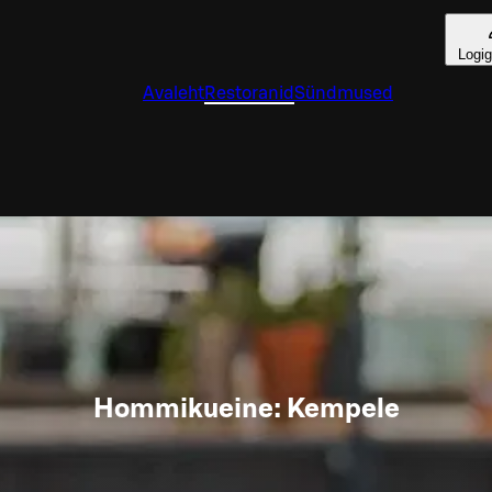
Logig
Avaleht
Restoranid
Sündmused
Hommikueine: Kempele