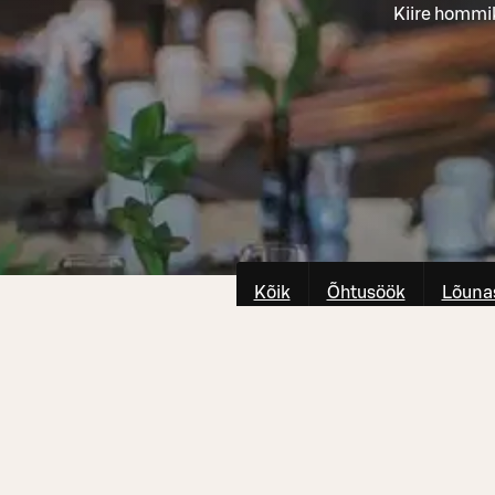
Kiire hommi
Kõik
Õhtusöök
Lõuna