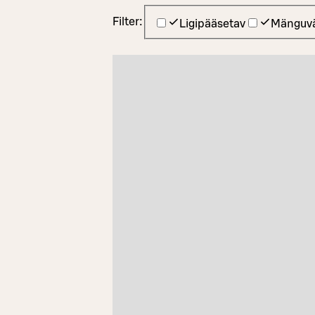
Filter:
Ligipääsetav
Mänguvä