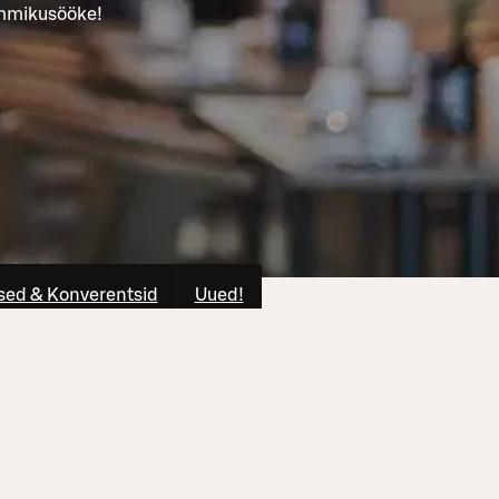
ommikusööke!
ed & Konverentsid
Uued!
e