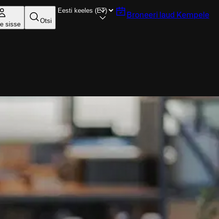
Broneeri laud
Kempele
Otsi
e sisse