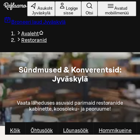
Liigu peamise sisu juurde
Asukoht
Logige
Avatud
Jyväskylä
sisse
Otsi
mobiilimenüü
Broneeri laud
Jyväskylä
Avaleht
Restoranid
Sûndmused & Konverentsid:
Jyväskylä
Vaata läheduses asuvaid parimaid restoranide
kabinette, koosoleku- ja peoruume!
Kõik
Õhtusöök
Lõunasöök
Hommikueine