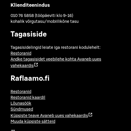
Klienditeenindus
010 76 5858 (tööpäeviti klo 9-16)
kohalik võrgutasu/mobiilikõne tasu
Tagasiside
Tagasisidelingid leiate iga restorani kodulehelt:
Restoranid
Andke tagasisidet veebilehe kohta
Avaneb uues
vahekaardis
Raflaamo.fi
Restoranid
Restoranid kaardil
Lõunasöök
Sündmused
Küpsiste teave
Avaneb uues vahekaardis
Muuda küpsiste sätteid