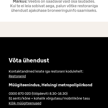
Märkus:
Veebis on saadaval vaid osa laudades.
Kui te ei leia sobivat aega, palun võtke restoraniga
ühendust ajakohase broneeringuinfo saamiseks.
Võta ühendust
Kontaktandmed leiate iga restorani kodulehelt:
Restoranid
Müügiteenindus, Helsingi metropolipiirkond
0300 870 020 (tööpäeviti 8.30-16.30)
51 senti/kõne + kohalik võrgutasu/mobiilikõne tasu
Kõik müügiteenused