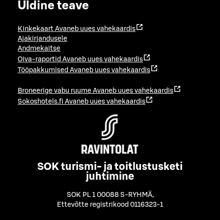
Üldine teave
Kinkekaart
Avaneb uues vahekaardis
Ajakirjandusele
Andmekaitse
Oiva-raportid
Avaneb uues vahekaardis
Tööpakkumised
Avaneb uues vahekaardis
Broneerige vabu ruume
Avaneb uues vahekaardis
Sokoshotels.fi
Avaneb uues vahekaardis
SOK turismi- ja toitlustusketi
juhtimine
SOK PL 1 00088 S-RYHMÄ
,
Ettevõtte registrikood 0116323-1