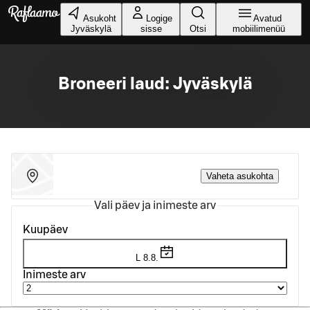
Liigu peamise sisu juurde
Asukoht
Logige
Avatud
Jyväskylä
sisse
Otsi
mobiilimenüü
Broneeri laud: Jyväskylä
Vaheta asukohta
Vali päev ja inimeste arv
Kuupäev
L 8.8.
Inimeste arv