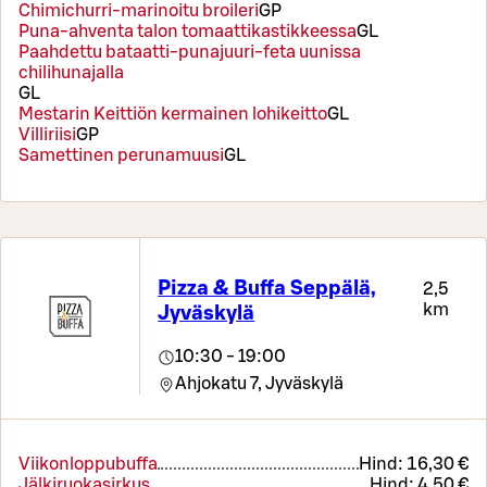
Chimichurri-marinoitu broileri
G
P
Puna-ahventa talon tomaattikastikkeessa
G
L
Paahdettu bataatti-punajuuri-feta uunissa
chilihunajalla
G
L
Mestarin Keittiön kermainen lohikeitto
G
L
Villiriisi
G
P
Samettinen perunamuusi
G
L
Pizza & Buffa Seppälä,
2,5
km
Jyväskylä
10:30 - 19:00
Ahjokatu 7,
Jyväskylä
Viikonloppubuffa
Hind:
16,30 €
Jälkiruokasirkus
Hind:
4,50 €