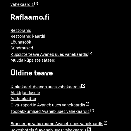
vahekaardis
Raflaamo.fi
Restoranid
Restoranid kaardil
Lõunasöök
Sündmused
Küpsiste teave
Avaneb uues vahekaardis
Muuda küpsiste sätteid
Üldine teave
Kinkekaart
Avaneb uues vahekaardis
Ajakirjandusele
Andmekaitse
Oiva-raportid
Avaneb uues vahekaardis
Tööpakkumised
Avaneb uues vahekaardis
Broneerige vabu ruume
Avaneb uues vahekaardis
Sokoshotels.fi
Avaneb uues vahekaardis