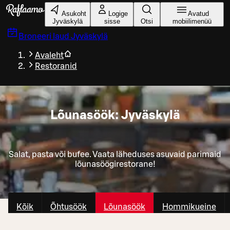
Liigu peamise sisu juurde
Asukoht
Logige
Avatud
Jyväskylä
sisse
Otsi
mobiilimenüü
Broneeri laud
Jyväskylä
Avaleht
Restoranid
Lõunasöök: Jyväskylä
Salat, pasta või bufee. Vaata läheduses asuvaid parimaid
lõunasöögirestorane!
Kõik
Õhtusöök
Lõunasöök
Hommikueine