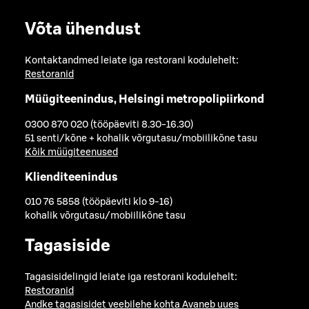
Võta ühendust
Kontaktandmed leiate iga restorani kodulehelt:
Restoranid
Müügiteenindus, Helsingi metropolipiirkond
0300 870 020 (tööpäeviti 8.30-16.30)
51 senti/kõne + kohalik võrgutasu/mobiilikõne tasu
Kõik müügiteenused
Klienditeenindus
010 76 5858 (tööpäeviti klo 9-16)
kohalik võrgutasu/mobiilikõne tasu
Tagasiside
Tagasisidelingid leiate iga restorani kodulehelt:
Restoranid
Andke tagasisidet veebilehe kohta
Avaneb uues