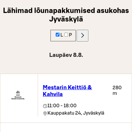
Lähimad lõunapakkumised asukohas
Jyväskylä
L
P
Laupäev 8.8.
Mestarin Keittiö &
280
m
Kahvila
11:00 - 18:00
Kauppakatu 24,
Jyväskylä