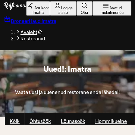
Liigu peamise sisu juurde
Asukoht
Logige
Avatud
Imatra
sisse
Otsi
mobiilimenüü
Broneeri laud
Imatra
Avaleht
Restoranid
Uued!: Imatra
Vaata uusi ja uuenenud restorane enda lähedal!
Kõik
Õhtusöök
Lõunasöök
Hommikueine