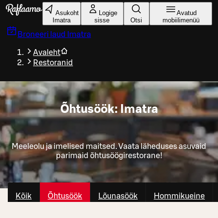
Liigu peamise sisu juurde
Asukoht
Logige
Avatud
Imatra
sisse
Otsi
mobiilimenüü
Broneeri laud
Imatra
Avaleht
Restoranid
Õhtusöök: Imatra
Meeleolu ja imelised maitsed. Vaata läheduses asuvaid
parimaid õhtusöögirestorane!
Kõik
Õhtusöök
Lõunasöök
Hommikueine