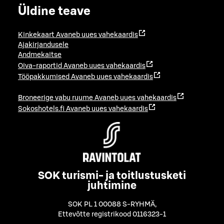
Üldine teave
Kinkekaart
Avaneb uues vahekaardis
Ajakirjandusele
Andmekaitse
Oiva-raportid
Avaneb uues vahekaardis
Tööpakkumised
Avaneb uues vahekaardis
Broneerige vabu ruume
Avaneb uues vahekaardis
Sokoshotels.fi
Avaneb uues vahekaardis
SOK turismi- ja toitlustusketi
juhtimine
SOK PL 1 00088 S-RYHMÄ
,
Ettevõtte registrikood 0116323-1