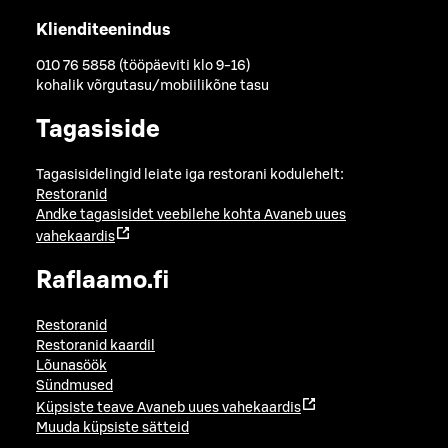
Klienditeenindus
010 76 5858 (tööpäeviti klo 9-16)
kohalik võrgutasu/mobiilikõne tasu
Tagasiside
Tagasisidelingid leiate iga restorani kodulehelt:
Restoranid
Andke tagasisidet veebilehe kohta
Avaneb uues
vahekaardis
Raflaamo.fi
Restoranid
Restoranid kaardil
Lõunasöök
Sündmused
Küpsiste teave
Avaneb uues vahekaardis
Muuda küpsiste sätteid