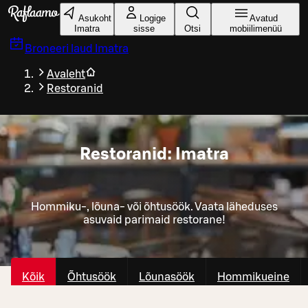
Liigu peamise sisu juurde
Asukoht
Logige
Avatud
Imatra
sisse
Otsi
mobiilimenüü
Broneeri laud
Imatra
Avaleht
Restoranid
Restoranid: Imatra
Hommiku-, lõuna- või õhtusöök. Vaata läheduses
asuvaid parimaid restorane!
Kõik
Õhtusöök
Lõunasöök
Hommikueine