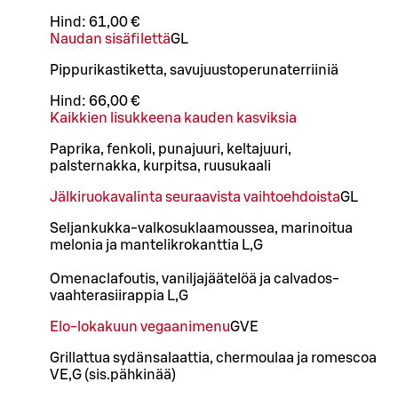
Hind:
61,00 €
Naudan sisäfilettä
G
L
Pippurikastiketta, savujuustoperunaterriiniä
Hind:
66,00 €
Kaikkien lisukkeena kauden kasviksia
Paprika, fenkoli, punajuuri, keltajuuri,
palsternakka, kurpitsa, ruusukaali
Jälkiruokavalinta seuraavista vaihtoehdoista
G
L
Seljankukka-valkosuklaamoussea, marinoitua
melonia ja mantelikrokanttia L,G
Omenaclafoutis, vaniljajäätelöä ja calvados-
vaahterasiirappia L,G
Elo-lokakuun vegaanimenu
G
VE
Grillattua sydänsalaattia, chermoulaa ja romescoa
VE,G (sis.pähkinää)