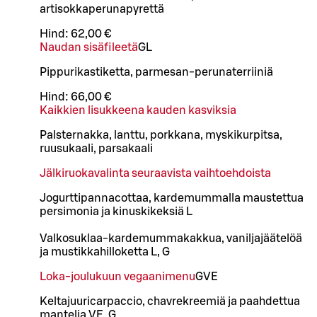
artisokkaperunapyrettä
Hind:
62,00 €
Naudan sisäfileetä
G
L
Pippurikastiketta, parmesan-perunaterriiniä
Hind:
66,00 €
Kaikkien lisukkeena kauden kasviksia
Palsternakka, lanttu, porkkana, myskikurpitsa,
ruusukaali, parsakaali
Jälkiruokavalinta seuraavista vaihtoehdoista
Jogurttipannacottaa, kardemummalla maustettua
persimonia ja kinuskikeksiä L
Valkosuklaa-kardemummakakkua, vaniljajäätelöä
ja mustikkahilloketta L, G
Loka-joulukuun vegaanimenu
G
VE
Keltajuuricarpaccio, chavrekreemiä ja paahdettua
mantelia VE, G