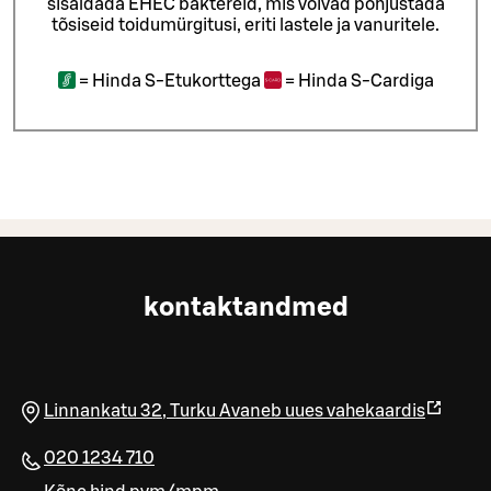
sisaldada EHEC baktereid, mis võivad põhjustada
tõsiseid toidumürgitusi, eriti lastele ja vanuritele.
=
Hinda S-Etukorttega
=
Hinda S-Cardiga
kontaktandmed
Linnankatu 32
,
Turku
Avaneb uues vahekaardis
020 1234 710