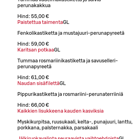
perunakakkua
Hind:
55,00 €
Paistettua taimenta
G
L
Fenkolikastiketta ja mustajuuri-perunapyreetä
Hind:
59,00 €
Karitsan potkaa
G
L
Tummaa rosmariinikastiketta ja savuselleri-
perunapyreetä
Hind:
61,00 €
Naudan sisäfilettä
G
L
Pippurikastiketta ja rosmariini-perunaterriiniä
Hind:
66,00 €
Kaikkien lisukkeena kauden kasviksia
Myskikurpitsa, ruusukaali, kelta-, punajuuri, lanttu,
porkkana, palsternakka, parsakaali
Jälkiruokavalinta seuraavista vaihtoehdoista
G
L