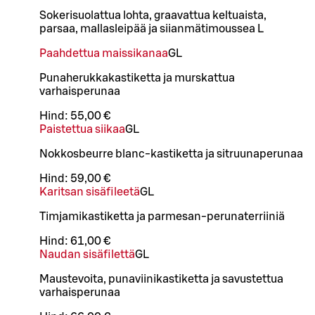
Sokerisuolattua lohta, graavattua keltuaista,
parsaa, mallasleipää ja siianmätimoussea L
Paahdettua maissikanaa
G
L
Punaherukkakastiketta ja murskattua
varhaisperunaa
Hind:
55,00 €
Paistettua siikaa
G
L
Nokkosbeurre blanc-kastiketta ja sitruunaperunaa
Hind:
59,00 €
Karitsan sisäfileetä
G
L
Timjamikastiketta ja parmesan-perunaterriiniä
Hind:
61,00 €
Naudan sisäfilettä
G
L
Maustevoita, punaviinikastiketta ja savustettua
varhaisperunaa