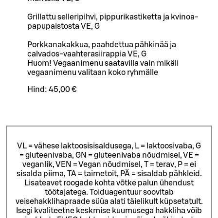
Grillattu selleripihvi, pippurikastiketta ja kvinoa-
papupaistosta VE, G
Porkkanakakkua, paahdettua pähkinää ja
calvados-vaahterasiirappia VE, G
Huom! Vegaanimenu saatavilla vain mikäli
vegaanimenu valitaan koko ryhmälle
Hind:
45,00 €
VL = vähese laktoosisisaldusega, L = laktoosivaba, G
= gluteenivaba, GN = gluteenivaba nõudmisel, VE =
veganlik, VEN = Vegan nõudmisel, T = terav, P = ei
sisalda piima, TA = taimetoit, PÄ = sisaldab pähkleid.
Lisateavet roogade kohta võtke palun ühendust
töötajatega.
Toiduagentuur soovitab
veisehakklihapraade süüa alati täielikult küpsetatult.
Isegi kvaliteetne keskmise kuumusega hakkliha võib