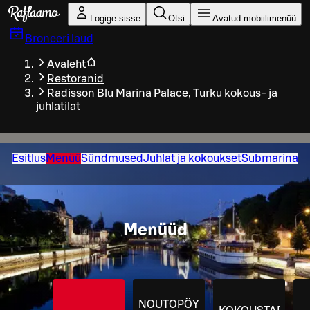
Liigu peamise sisu juurde
Logige sisse
Otsi
Avatud mobiilimenüü
Broneeri laud
Avaleht
Restoranid
Radisson Blu Marina Palace, Turku kokous- ja
juhlatilat
Esitlus
Menüü
Sündmused
Juhlat ja kokoukset
Submarina
Menüüd
NOUTOPÖYTÄ