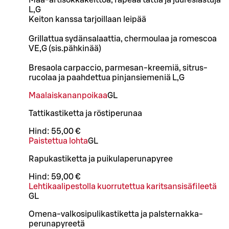
Maa-artisokkakeittoa, rapeaa tattia ja juureslastuja
L,G
Keiton kanssa tarjoillaan leipää
Grillattua sydänsalaattia, chermoulaa ja romescoa
VE,G (sis.pähkinää)
Bresaola carpaccio, parmesan-kreemiä, sitrus-
rucolaa ja paahdettua pinjansiemeniä L,G
Maalaiskananpoikaa
G
L
Tattikastiketta ja röstiperunaa
Hind:
55,00 €
Paistettua lohta
G
L
Rapukastiketta ja puikulaperunapyree
Hind:
59,00 €
Lehtikaalipestolla kuorrutettua karitsansisäfileetä
G
L
Omena-valkosipulikastiketta ja palsternakka-
perunapyreetä