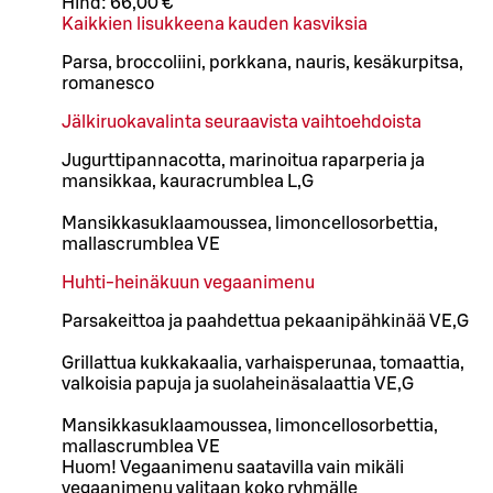
Hind:
66,00 €
Kaikkien lisukkeena kauden kasviksia
Parsa, broccoliini, porkkana, nauris, kesäkurpitsa,
romanesco
Jälkiruokavalinta seuraavista vaihtoehdoista
Jugurttipannacotta, marinoitua raparperia ja
mansikkaa, kauracrumblea L,G
Mansikkasuklaamoussea, limoncellosorbettia,
mallascrumblea VE
Huhti-heinäkuun vegaanimenu
Parsakeittoa ja paahdettua pekaanipähkinää VE,G
Grillattua kukkakaalia, varhaisperunaa, tomaattia,
valkoisia papuja ja suolaheinäsalaattia VE,G
Mansikkasuklaamoussea, limoncellosorbettia,
mallascrumblea VE
Huom! Vegaanimenu saatavilla vain mikäli
vegaanimenu valitaan koko ryhmälle