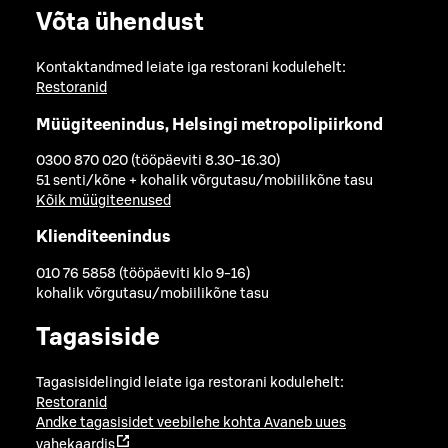
Võta ühendust
Kontaktandmed leiate iga restorani kodulehelt:
Restoranid
Müügiteenindus, Helsingi metropolipiirkond
0300 870 020 (tööpäeviti 8.30-16.30)
51 senti/kõne + kohalik võrgutasu/mobiilikõne tasu
Kõik müügiteenused
Klienditeenindus
010 76 5858 (tööpäeviti klo 9-16)
kohalik võrgutasu/mobiilikõne tasu
Tagasiside
Tagasisidelingid leiate iga restorani kodulehelt:
Restoranid
Andke tagasisidet veebilehe kohta
Avaneb uues
vahekaardis