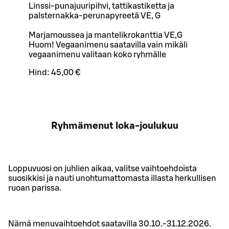
Linssi-punajuuripihvi, tattikastiketta ja
palsternakka-perunapyreetä VE, G
Marjamoussea ja mantelikrokanttia VE,G
Huom! Vegaanimenu saatavilla vain mikäli
vegaanimenu valitaan koko ryhmälle
Hind:
45,00 €
Ryhmämenut loka-joulukuu
Loppuvuosi on juhlien aikaa, valitse vaihtoehdoista
suosikkisi ja nauti unohtumattomasta illasta herkullisen
ruoan parissa.
Nämä menuvaihtoehdot saatavilla 30.10.-31.12.2026.