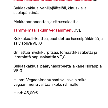
Suklaakakkua, vaniljajäätelöä, kinuskia ja
suolapähkinää
Mokkapannacottaa ja sitrussalaattia
Tammi-maaliskuun vegaanimenu
G
VE
Kukkakaali-keittoa, paahdettua hasselpähkinää ja
salviaöljyä VE ,G
Grillattua myskikurpitsaa, tomaattikastiketta ja
lämmintä papusalaattia VE,G
Suklaakakkua, päärynäsorbeeta ja kanelisiirappia
VE,G
Huom! Vegaanimenu saatavilla vain mikäli
vegaanimenu valitaan koko ryhmälle
Hind:
45,00 €