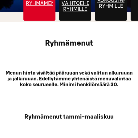
KOKOUSTARJOIL
RYHMÄMENUT
VAIHTOEHDOT
RYHMILLE
RYHMILLE
Ryhmämenut
Menun hinta sisältää pääruuan sekä valitun alkuruuan
ja jälkiruuan. Edellytämme yhtenäistä menuvalintaa
koko seurueelle. Minimi henkilömäärä 30.
Ryhmämenut tammi-maaliskuu