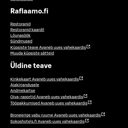
Raflaamo.fi
Restoranid
Restoranid kaardil
Lõunasöök
Sündmused
Küpsiste teave
Avaneb uues vahekaardis
Muuda küpsiste sätteid
Üldine teave
Kinkekaart
Avaneb uues vahekaardis
Ajakirjandusele
Andmekaitse
Oiva-raportid
Avaneb uues vahekaardis
Tööpakkumised
Avaneb uues vahekaardis
Broneerige vabu ruume
Avaneb uues vahekaardis
Sokoshotels.fi
Avaneb uues vahekaardis