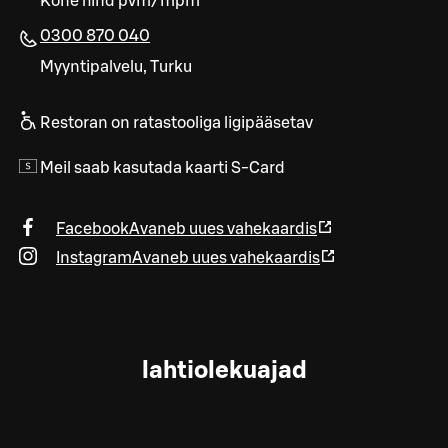
Kõne hind pvm/mpm
0300 870 040
Myyntipalvelu, Turku
Restoran on ratastooliga ligipääsetav
Meil saab kasutada kaarti S-Card
Facebook
Avaneb uues vahekaardis
Instagram
Avaneb uues vahekaardis
lahtiolekuajad