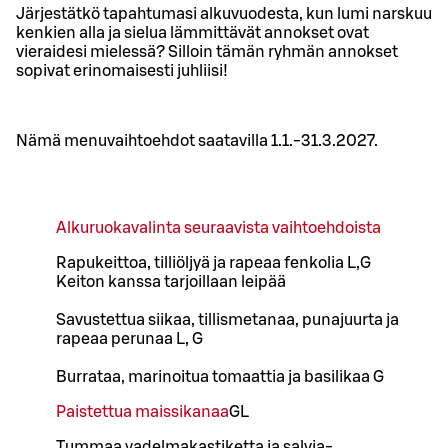
Järjestätkö tapahtumasi alkuvuodesta, kun lumi narskuu
kenkien alla ja sielua lämmittävät annokset ovat
vieraidesi mielessä? Silloin tämän ryhmän annokset
sopivat erinomaisesti juhliisi!
Nämä menuvaihtoehdot saatavilla 1.1.-31.3.2027.
Alkuruokavalinta seuraavista vaihtoehdoista
Rapukeittoa, tilliöljyä ja rapeaa fenkolia L,G
Keiton kanssa tarjoillaan leipää
Savustettua siikaa, tillismetanaa, punajuurta ja
rapeaa perunaa L, G
Burrataa, marinoitua tomaattia ja basilikaa G
Paistettua maissikanaa
G
L
Tummaa vadelmakastiketta ja salvia-