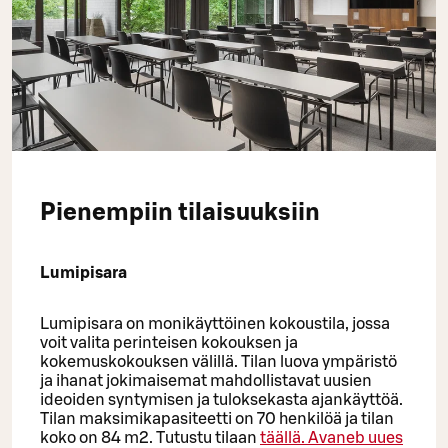
Pienempiin tilaisuuksiin
Lumipisara
Lumipisara on monikäyttöinen kokoustila, jossa
voit valita perinteisen kokouksen ja
kokemuskokouksen välillä. Tilan luova ympäristö
ja ihanat jokimaisemat mahdollistavat uusien
ideoiden syntymisen ja tuloksekasta ajankäyttöä.
Tilan maksimikapasiteetti on 70 henkilöä ja tilan
koko on 84 m2. Tutustu tilaan
täällä.
Avaneb uues