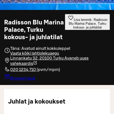
Lisa lemmik: Radisson
Radisson Blu Marina
Blu Marina Palace, Turku
kokous- ja juhlatilat
Palace, Turku
kokous- ja juhlatilat
Täna: Avatud ainult kokkuleppel
Vaata kõiki lahtiolekuaegu
Linnankatu 32, 20100 Turku
Avaneb uues
vahekaardis
020 1234 710
(
pvm/mpm
)
Broneeri laud
Juhlat ja kokoukset