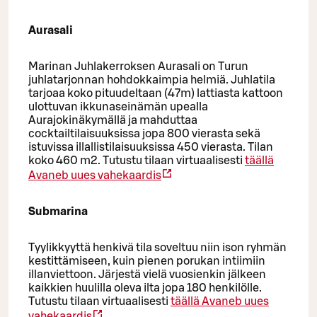
Aurasali
Marinan Juhlakerroksen Aurasali on Turun
juhlatarjonnan hohdokkaimpia helmiä. Juhlatila
tarjoaa koko pituudeltaan (47m) lattiasta kattoon
ulottuvan ikkunaseinämän upealla
Aurajokinäkymällä ja mahduttaa
cocktailtilaisuuksissa jopa 800 vierasta sekä
istuvissa illallistilaisuuksissa 450 vierasta. Tilan
koko 460 m2. Tutustu tilaan virtuaalisesti
täällä
Avaneb uues vahekaardis
Submarina
Tyylikkyyttä henkivä tila soveltuu niin ison ryhmän
kestittämiseen, kuin pienen porukan intiimiin
illanviettoon. Järjestä vielä vuosienkin jälkeen
kaikkien huulilla oleva ilta jopa 180 henkilölle.
Tutustu tilaan virtuaalisesti
täällä
Avaneb uues
vahekaardis