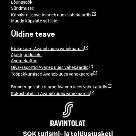
Lõunasöök
Sündmused
Küpsiste teave
Avaneb uues vahekaardis
Muuda küpsiste sätteid
Üldine teave
Kinkekaart
Avaneb uues vahekaardis
Ajakirjandusele
Andmekaitse
Oiva-raportid
Avaneb uues vahekaardis
Tööpakkumised
Avaneb uues vahekaardis
Broneerige vabu ruume
Avaneb uues vahekaardis
Sokoshotels.fi
Avaneb uues vahekaardis
SOK turismi- ja toitlustusketi