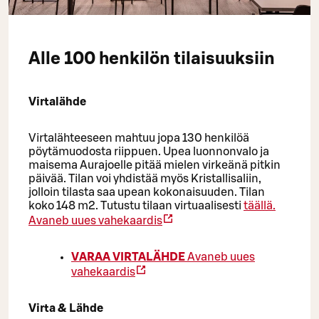
Alle 100 henkilön tilaisuuksiin
Virtalähde
Virtalähteeseen mahtuu jopa 130 henkilöä
pöytämuodosta riippuen. Upea luonnonvalo ja
maisema Aurajoelle pitää mielen virkeänä pitkin
päivää. Tilan voi yhdistää myös Kristallisaliin,
jolloin tilasta saa upean kokonaisuuden. Tilan
koko 148 m2. Tutustu tilaan virtuaalisesti
täällä.
Avaneb uues vahekaardis
VARAA VIRTALÄHDE
Avaneb uues
vahekaardis
Virta & Lähde