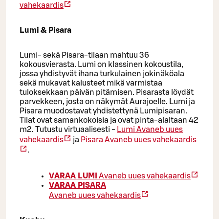
vahekaardis
Lumi & Pisara
Lumi- sekä Pisara-tilaan mahtuu 36
kokousvierasta. Lumi on klassinen kokoustila,
jossa yhdistyvät ihana turkulainen jokinäköala
sekä mukavat kalusteet mikä varmistaa
tuloksekkaan päivän pitämisen. Pisarasta löydät
parvekkeen, josta on näkymät Aurajoelle. Lumi ja
Pisara muodostavat yhdistettynä Lumipisaran.
Tilat ovat samankokoisia ja ovat pinta-alaltaan 42
m2. Tutustu virtuaalisesti -
Lumi
Avaneb uues
vahekaardis
ja
Pisara
Avaneb uues vahekaardis
.
VARAA LUMI
Avaneb uues vahekaardis
VARAA PISARA
Avaneb uues vahekaardis