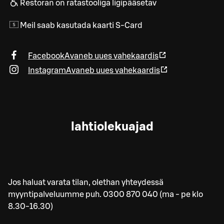
Restoran on ratastooliga ligipääsetav
Meil saab kasutada kaarti S-Card
Facebook
Avaneb uues vahekaardis
Instagram
Avaneb uues vahekaardis
lahtiolekuajad
Jos haluat varata tilan, olethan yhteydessä
myyntipalveluumme puh. 0300 870 040 (ma - pe klo
8.30-16.30)