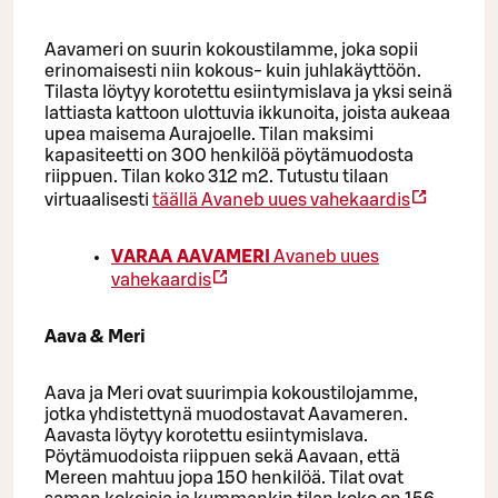
Aavameri on suurin kokoustilamme, joka sopii
erinomaisesti niin kokous- kuin juhlakäyttöön.
Tilasta löytyy korotettu esiintymislava ja yksi seinä
lattiasta kattoon ulottuvia ikkunoita, joista aukeaa
upea maisema Aurajoelle. Tilan maksimi
kapasiteetti on 300 henkilöä pöytämuodosta
riippuen. Tilan koko 312 m2. Tutustu tilaan
virtuaalisesti
täällä
Avaneb uues vahekaardis
VARAA AAVAMERI
Avaneb uues
vahekaardis
Aava & Meri
Aava ja Meri ovat suurimpia kokoustilojamme,
jotka yhdistettynä muodostavat Aavameren.
Aavasta löytyy korotettu esiintymislava.
Pöytämuodoista riippuen sekä Aavaan, että
Mereen mahtuu jopa 150 henkilöä. Tilat ovat