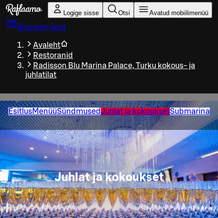
Liigu peamise sisu juurde
Logige sisse
Otsi
Avatud mobiilimenüü
Broneeri laud
Avaleht
Restoranid
Radisson Blu Marina Palace, Turku kokous- ja
juhlatilat
Esitlus
Menüü
Sündmused
Juhlat ja kokoukset
Submarina
Juhlat ja kokoukset