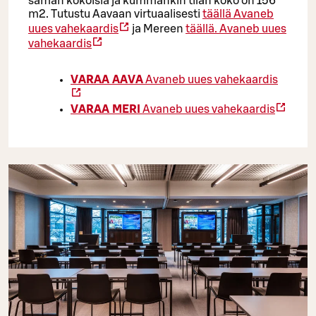
saman kokoisia ja kummankin tilan koko on 156
m2. Tutustu Aavaan virtuaalisesti
täällä
Avaneb
uues vahekaardis
ja Mereen
täällä.
Avaneb uues
vahekaardis
VARAA AAVA
Avaneb uues vahekaardis
VARAA MERI
Avaneb uues vahekaardis