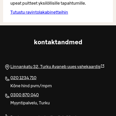
upeat puitteet yksilöllisille tapahtumille.
Tutustu ravintolakabinetteihin
kontaktandmed
Linnankatu 32
,
Turku
Avaneb uues vahekaardis
020 1234 710
Kõne hind pvm/mpm
0300 870 040
Myyntipalvelu, Turku