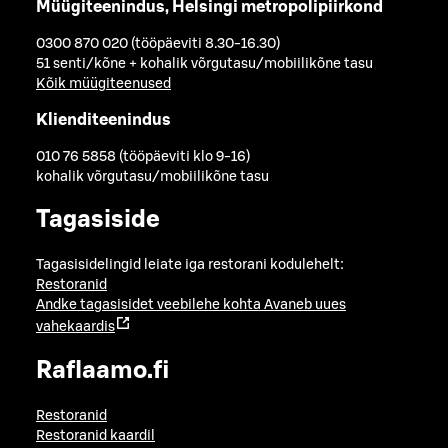
Müügiteenindus, Helsingi metropolipiirkond
0300 870 020 (tööpäeviti 8.30-16.30)
51 senti/kõne + kohalik võrgutasu/mobiilikõne tasu
Kõik müügiteenused
Klienditeenindus
010 76 5858 (tööpäeviti klo 9-16)
kohalik võrgutasu/mobiilikõne tasu
Tagasiside
Tagasisidelingid leiate iga restorani kodulehelt:
Restoranid
Andke tagasisidet veebilehe kohta
Avaneb uues
vahekaardis
Raflaamo.fi
Restoranid
Restoranid kaardil