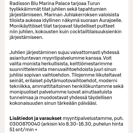
Radisson Blu Marina Palace tarjoaa Turun
tyylikkäimmät tilat juhlien sekä tapahtumien
järjestämiseen. Marinan Juhlakerroksen valoisista
tiloista aukeaa idyllinen näkymä suoraan Aurajoelle.
Monikäyttöiset tilat tarjoavat täydelliset puitteet
niin juhlien, kokousten kuin cocktailtilaisuuksienkin
järjestämiseen.
Juhlien järjestäminen sujuu vaivattomasti yhdessä
asiantuntevan myyntipalvelumme kanssa. Voit
valita monista herkullisista, keittiömestarimme
suunnittelemista menuvaihtoehdoista juuri sinun
juhliisi sopivan vaihtoehdon. Tilojemme liikuteltavat
seinät, erilaiset pöytämuotovaihtoehdot, moderni
tekniikka, ammattitaitoinen henkilökuntamme sekä
monipuoliset palvelumme luovat ainutlaatuista
tunnelmaa ja muodostavat yhdessä täydellisen
kokonaisuuden sinun tärkeään päivääsi.
Lisätiedot ja varaukset
myyntipalvelustamme, puh.
0300870040 (arkisin klo 8.30-16.30, puhelun hinta
51 snt/min +