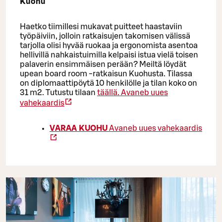
Kuohu
Haetko tiimillesi mukavat puitteet haastaviin
työpäiviin, jolloin ratkaisujen takomisen välissä
tarjolla olisi hyvää ruokaa ja ergonomista asentoa
hellivillä nahkaistuimilla kelpaisi istua vielä toisen
palaverin ensimmäisen perään? Meiltä löydät
upean board room -ratkaisun Kuohusta. Tilassa
on diplomaattipöytä 10 henkilölle ja tilan koko on
31 m2. Tutustu tilaan
täällä.
Avaneb uues
vahekaardis
VARAA KUOHU
Avaneb uues vahekaardis