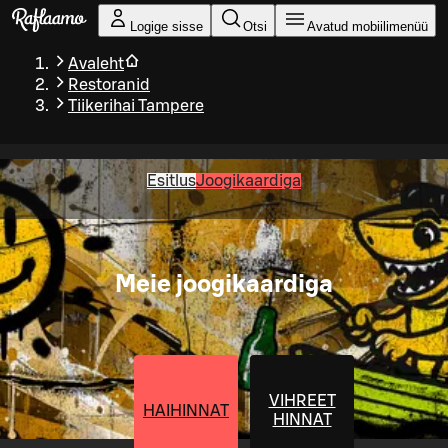
Liigu peamise sisu juurde
Logige sisse
Otsi
Avatud mobiilimenüü
Avaleht
Restoranid
Tiikerihai Tampere
Esitlus
Joogikaardiga
Meie joogikaardiga
VIHREET
HAIHINNAT
HINNAT