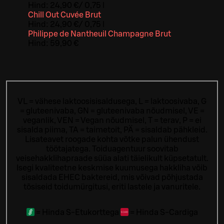
Hind:
24,90 €
/
0,75 l
Chill Out Cuvée Brut
Hind:
24,90 €
/
0,75 l
Philippe de Nantheuil Champagne Brut
Hind:
59,90 €
VL = vähese laktoosisisaldusega, L = laktoosivaba, G
= gluteenivaba, GN = gluteenivaba nõudmisel, VE =
veganlik, VEN = Vegan nõudmisel, T = terav, P = ei
sisalda piima, TA = taimetoit, PÄ = sisaldab pähkleid.
Lisateavet roogade kohta võtke palun ühendust
töötajatega.
Toiduagentuur soovitab
veisehakklihapraade süüa alati täielikult küpsetatult.
Isegi kvaliteetne keskmise kuumusega hakkliha võib
sisaldada EHEC baktereid, mis võivad põhjustada
tõsiseid toidumürgitusi, eriti lastele ja vanuritele.
=
Hinda S-Etukorttega
=
Hinda S-Cardiga