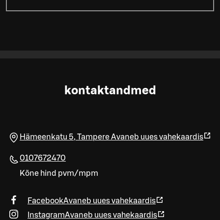
kontaktandmed
Hämeenkatu 5
,
Tampere
Avaneb uues vahekaardis
0107672470
Kõne hind pvm/mpm
Facebook
Avaneb uues vahekaardis
Instagram
Avaneb uues vahekaardis