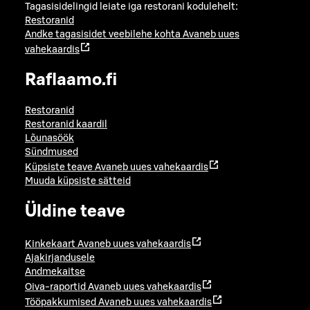
Tagasisidelingid leiate iga restorani kodulehelt:
Restoranid
Andke tagasisidet veebilehe kohta
Avaneb uues
vahekaardis
Raflaamo.fi
Restoranid
Restoranid kaardil
Lõunasöök
Sündmused
Küpsiste teave
Avaneb uues vahekaardis
Muuda küpsiste sätteid
Üldine teave
Kinkekaart
Avaneb uues vahekaardis
Ajakirjandusele
Andmekaitse
Oiva-raportid
Avaneb uues vahekaardis
Tööpakkumised
Avaneb uues vahekaardis