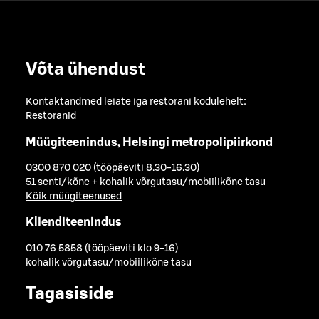
Võta ühendust
Kontaktandmed leiate iga restorani kodulehelt:
Restoranid
Müügiteenindus, Helsingi metropolipiirkond
0300 870 020 (tööpäeviti 8.30-16.30)
51 senti/kõne + kohalik võrgutasu/mobiilikõne tasu
Kõik müügiteenused
Klienditeenindus
010 76 5858 (tööpäeviti klo 9-16)
kohalik võrgutasu/mobiilikõne tasu
Tagasiside