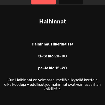
Haihinnat
Haihinnat Tiikerihaissa
ti–to klo 20–00
pe–la klo 15–20
Kun Haihinnat on voimassa, meillä ei kysellä kortteja
eikä koodeja – edulliset juomahinnat ovat voimassa ihan
kaikille! 🦈