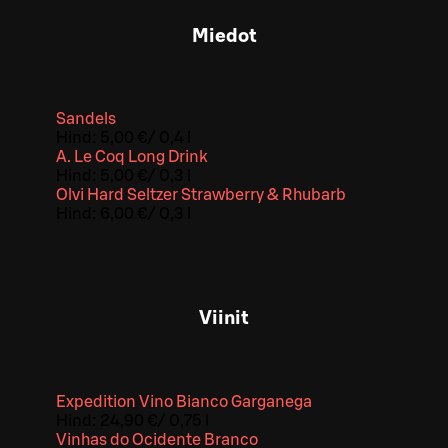
Miedot
Sandels
Hind:
5,00 €
/
0,4 l
A. Le Coq Long Drink
Hind:
5,00 €
/
0,3 l
Olvi Hard Seltzer Strawberry & Rhubarb
Hind:
6,00 €
/
0,3 l
Viinit
Expedition Vino Bianco Garganega
Hind:
24,90 €
/
0,75 l
Vinhas do Ocidente Branco