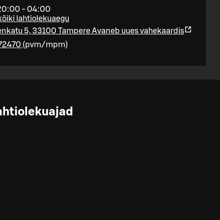
20:00 - 04:00
kõiki lahtiolekuaegu
nkatu 5, 33100 Tampere
Avaneb uues vahekaardis
72470
(
pvm/mpm
)
ahtiolekuajad