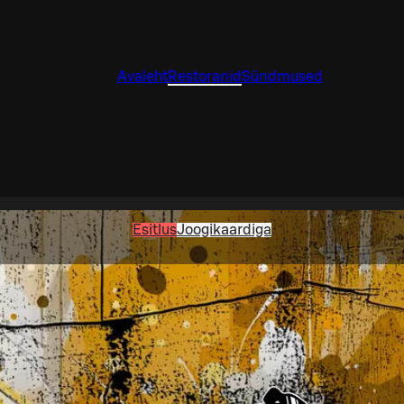
Avaleht
Restoranid
Sündmused
Esitlus
Joogikaardiga