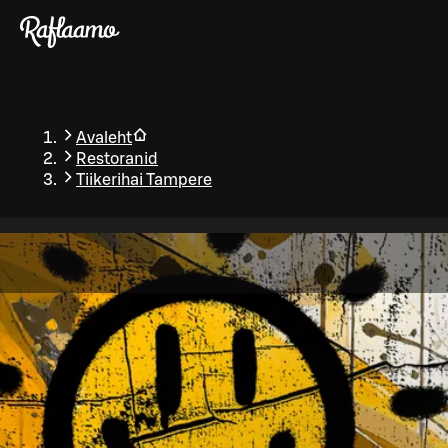
Liigu peamise sisu juurde
Avaleht
Restoranid
Tiikerihai Tampere