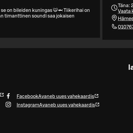
Täna: 
se on bileiden kuningas 🐯🦈 Tiikerihai on
Vaata 
n timanttinen soundi saa jokaisen
Hämee
01076
l
Facebook
Avaneb uues vahekaardis
Instagram
Avaneb uues vahekaardis