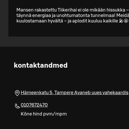
Mansen rakastettu Tiikerihai ei ole mikään hissukka – 
täynnä energiaa ja unohtumatonta tunnelmaa! Meidä
kuulostamaan hyvältä – ja aplodit kuuluu kaikille 🎤🤩
kontaktandmed
Hämeenkatu 5
,
Tampere
Avaneb uues vahekaardis
0107672470
Kõne hind pvm/mpm