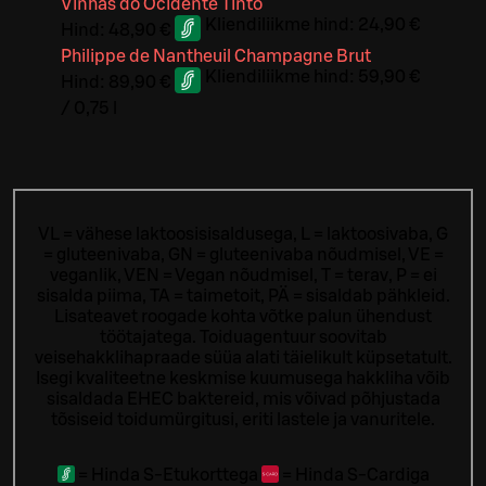
Vinhas do Ocidente Tinto
Kliendiliikme hind:
24,90 €
Hind:
48,90 €
Philippe de Nantheuil Champagne Brut
Kliendiliikme hind:
59,90 €
Hind:
89,90 €
/
0,75 l
VL = vähese laktoosisisaldusega, L = laktoosivaba, G
= gluteenivaba, GN = gluteenivaba nõudmisel, VE =
veganlik, VEN = Vegan nõudmisel, T = terav, P = ei
sisalda piima, TA = taimetoit, PÄ = sisaldab pähkleid.
Lisateavet roogade kohta võtke palun ühendust
töötajatega.
Toiduagentuur soovitab
veisehakklihapraade süüa alati täielikult küpsetatult.
Isegi kvaliteetne keskmise kuumusega hakkliha võib
sisaldada EHEC baktereid, mis võivad põhjustada
tõsiseid toidumürgitusi, eriti lastele ja vanuritele.
=
Hinda S-Etukorttega
=
Hinda S-Cardiga