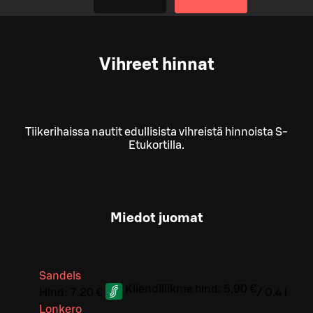
Vihreet hinnat
Tiikerihaissa nautit edullisista vihreistä hinnoista S-
Etukortilla.
Miedot juomat
Sandels
Kliendiliikme hind:
5,90 €
Hind:
7,20 €
/
0,4 l
Lonkero