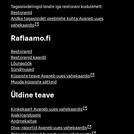
Tagasisidelingid leiate iga restorani kodulehelt:
Restoranid
Andke tagasisidet veebilehe kohta
Avaneb uues
vahekaardis
Raflaamo.fi
Restoranid
Restoranid kaardil
Lõunasöök
Sündmused
Küpsiste teave
Avaneb uues vahekaardis
Muuda küpsiste sätteid
Üldine teave
Kinkekaart
Avaneb uues vahekaardis
Ajakirjandusele
Andmekaitse
Oiva-raportid
Avaneb uues vahekaardis