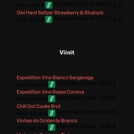
Kliendiliikme hind:
6,80 €
Hind:
7,50 €
/
0,3 l
Olvi Hard Seltzer Strawberry & Rhubarb
Kliendiliikme hind:
7,80 €
Hind:
8,20 €
/
0,3 l
Viinit
Expedition Vino Bianco Garganega
Kliendiliikme hind:
24,90 €
Hind:
48,90 €
Expedition Vino Rosso Corvina
Kliendiliikme hind:
24,90 €
Hind:
48,90 €
Chill Out Cuvée Brut
Kliendiliikme hind:
24,90 €
Hind:
48,90 €
Vinhas do Ocidente Branco
Kliendiliikme hind:
24,90 €
Hind:
48,90 €