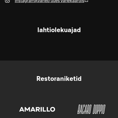
Instagram
Avaneb uues vahekaardis
lahtiolekuajad
Restoraniketid