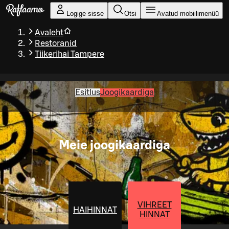
Liigu peamise sisu juurde
Logige sisse
Otsi
Avatud mobiilimenüü
Avaleht
Restoranid
Tiikerihai Tampere
Esitlus
Joogikaardiga
Meie joogikaardiga
VIHREET
HAIHINNAT
HINNAT