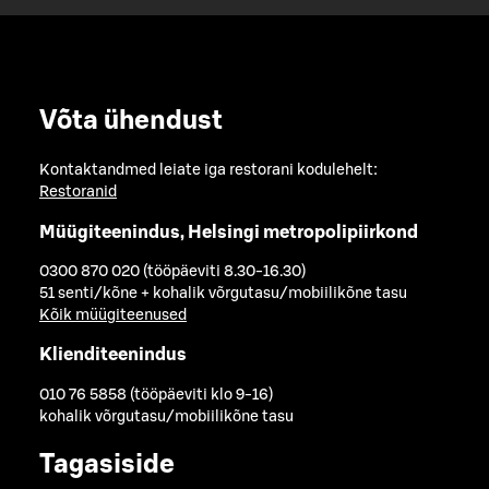
Võta ühendust
Kontaktandmed leiate iga restorani kodulehelt:
Restoranid
Müügiteenindus, Helsingi metropolipiirkond
0300 870 020 (tööpäeviti 8.30-16.30)
51 senti/kõne + kohalik võrgutasu/mobiilikõne tasu
Kõik müügiteenused
Klienditeenindus
010 76 5858 (tööpäeviti klo 9-16)
kohalik võrgutasu/mobiilikõne tasu
Tagasiside