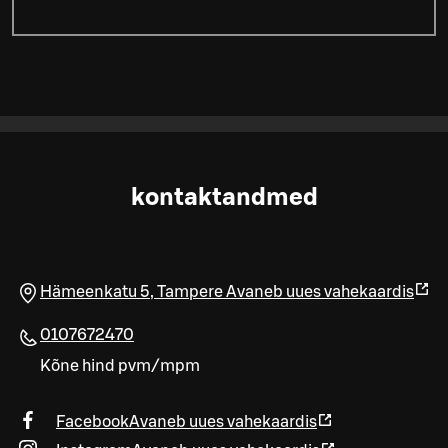
kontaktandmed
Hämeenkatu 5
,
Tampere
Avaneb uues vahekaardis
0107672470
Kõne hind pvm/mpm
Facebook
Avaneb uues vahekaardis