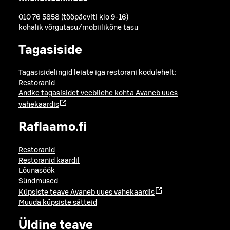
010 76 5858 (tööpäeviti klo 9-16)
kohalik võrgutasu/mobiilikõne tasu
Tagasiside
Tagasisidelingid leiate iga restorani kodulehelt:
Restoranid
Andke tagasisidet veebilehe kohta
Avaneb uues
vahekaardis
Raflaamo.fi
Restoranid
Restoranid kaardil
Lõunasöök
Sündmused
Küpsiste teave
Avaneb uues vahekaardis
Muuda küpsiste sätteid
Üldine teave