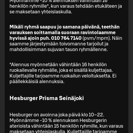
Myönnämme -10 % alennuksen vähintään 16
henkilön ryhmille*, kun varaus tehdään etukäteen ja
se maksetaan yhteislaskulla.
Mikäli ryhmä saapuu jo samana päivänä, teethän
varauksen soittamalla suoraan ravintolaamme
hyvissä ajoin puh. 010 764 7140
(pvm/mpm). Näin
saamme järjestymään toivomanne tarjoilut ja
mahdollisimman sujuvan tauon ryhmällenne.
*Alennus myönnetään vähintään 16 henkilön
ruokailevalle ryhmälle, joka ei sisällä kuljettajaa.
Kuljettajille tarjoamme ruokailun veloituksetta. Ei
päällekkäisiä alennuksia.
Hesburger Prisma Seinäjoki
Hesburger on avoinna joka päivä klo 10–22.
Myönnämme -10 % alennuksen Hesburgerin
aterioista vähintään 15 henkilön ryhmille, kun varaus
maksetaan yhteislaskulla. Kuljettajille tarjoamme