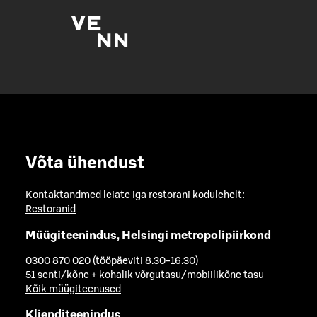
Võta ühendust
Kontaktandmed leiate iga restorani kodulehelt:
Restoranid
Müügiteenindus, Helsingi metropolipiirkond
0300 870 020 (tööpäeviti 8.30-16.30)
51 senti/kõne + kohalik võrgutasu/mobiilikõne tasu
Kõik müügiteenused
Klienditeenindus