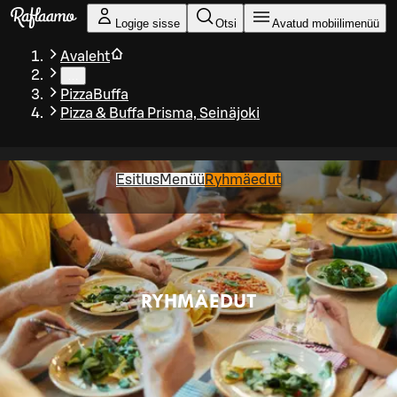
Liigu peamise sisu juurde
Logige sisse
Otsi
Avatud mobiilimenüü
Avaleht
…
PizzaBuffa
Pizza & Buffa Prisma, Seinäjoki
Esitlus
Menüü
Ryhmäedut
RYHMÄEDUT