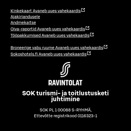
Kinkekaart
Avaneb uues vahekaardis
Ajakirjandusele
Andmekaitse
Oiva-raportid
Avaneb uues vahekaardis
Tööpakkumised
Avaneb uues vahekaardis
Broneerige vabu ruume
Avaneb uues vahekaardis
Sokoshotels.fi
Avaneb uues vahekaardis
SOK turismi- ja toitlustusketi
juhtimine
SOK PL 1 00088 S-RYHMÄ
,
Ettevõtte registrikood 0116323-1