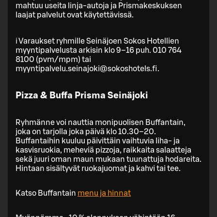
mahtuu useita linja-autoja ja Prismakeskuksen
laajat palvelut ovat käytettävissä.
ℹ️ Varaukset ryhmille Seinäjoen Sokos Hotellien
myyntipalvelusta arkisin klo 9–16 puh. 010 764
8100 (pvm/mpm) tai
myyntipalvelu.seinajoki@sokoshotels.fi.
Pizza & Buffa Prisma Seinäjoki
Ryhmänne voi nauttia monipuolisen Buffantain,
joka on tarjolla joka päivä klo 10.30–20.
Buffantaihin kuuluu päivittäin vaihtuvia liha- ja
kasvisruokia, meheviä pizzoja, raikkaita salaatteja
sekä juuri oman maun mukaan tuunattuja hodareita.
Hintaan sisältyvät ruokajuomat ja kahvi tai tee.
Katso Buffantain
menu ja hinnat