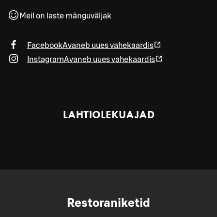
Meil on laste mänguväljak
Facebook
Avaneb uues vahekaardis
Instagram
Avaneb uues vahekaardis
LAHTIOLEKUAJAD
Restoraniketid