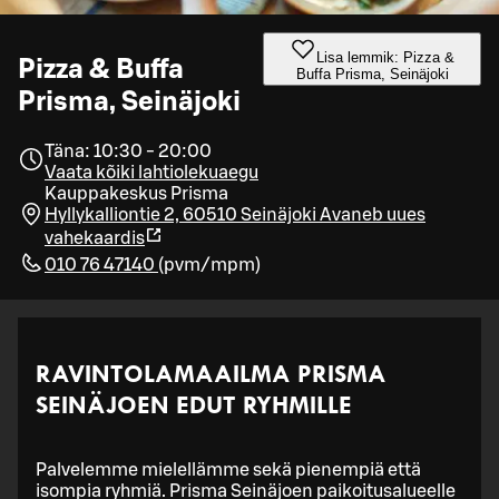
Lisa lemmik: Pizza &
Pizza & Buffa
Buffa Prisma, Seinäjoki
Prisma, Seinäjoki
Täna: 10:30 - 20:00
Vaata kõiki lahtiolekuaegu
Kauppakeskus Prisma
Hyllykalliontie 2, 60510 Seinäjoki
Avaneb uues
vahekaardis
010 76 47140
(
pvm/mpm
)
RAVINTOLAMAAILMA PRISMA
SEINÄJOEN EDUT RYHMILLE
Palvelemme mielellämme sekä pienempiä että
isompia ryhmiä. Prisma Seinäjoen paikoitusalueelle