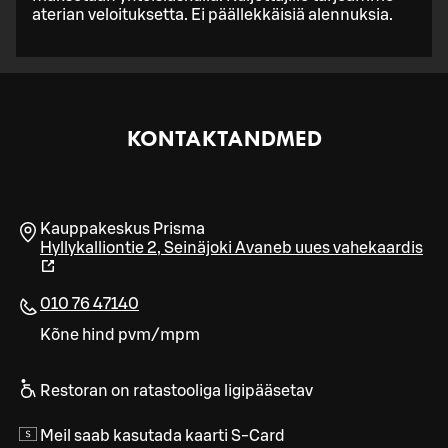
aterian veloituksetta. Ei päällekkäisiä alennuksia.
KONTAKTANDMED
Kauppakeskus Prisma
Hyllykalliontie 2
,
Seinäjoki
Avaneb uues vahekaardis
010 76 47140
Kõne hind pvm/mpm
Restoran on ratastooliga ligipääsetav
Meil saab kasutada kaarti S-Card