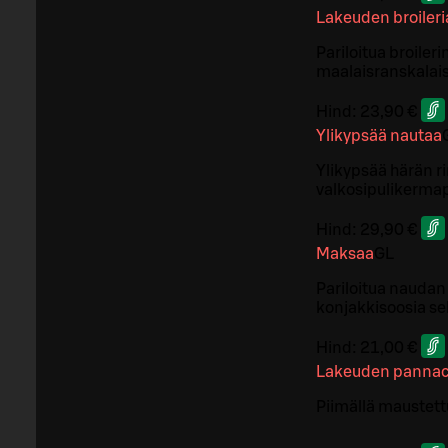
Lakeuden broileri
Pariloitua broiler
maalaisranskalais
Hind:
23,90 €
Ylikypsää nautaa
Ylikypsää härän r
valkosipulikerma
Hind:
29,90 €
Maksaa
G
L
Pariloitua naudan
konjakkisoosia s
Hind:
21,00 €
Lakeuden pannac
Piimällä maustett