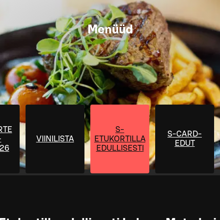
Menüüd
RTE
S-
S-CARD-
–
VIINILISTA
ETUKORTILLA
EDUT
026
EDULLISESTI