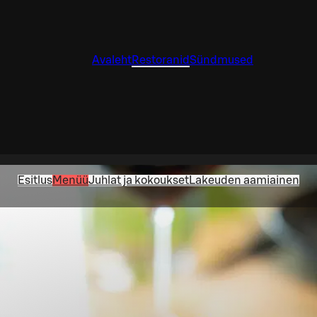
Avaleht
Restoranid
Sündmused
Esitlus
Menüü
Juhlat ja kokoukset
Lakeuden aamiainen