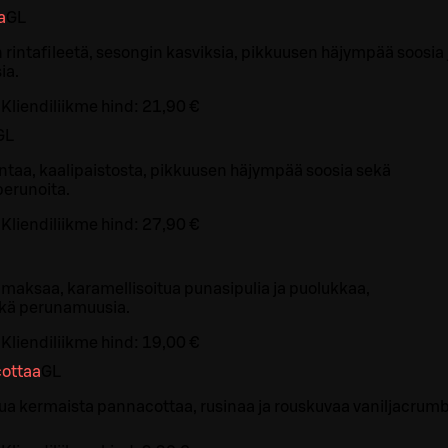
a
G
L
in rintafileetä, sesongin kasviksia, pikkuusen häjympää soosia 
ia.
Kliendiliikme hind:
21,90 €
G
L
intaa, kaalipaistosta, pikkuusen häjympää soosia sekä
perunoita.
Kliendiliikme hind:
27,90 €
 maksaa, karamellisoitua punasipulia ja puolukkaa,
ekä perunamuusia.
Kliendiliikme hind:
19,00 €
ottaa
G
L
ua kermaista pannacottaa, rusinaa ja rouskuvaa vaniljacrumb