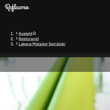
Liigu peamise sisu juurde
Avaleht
Restoranid
Lakeus Matador Seinäjoki