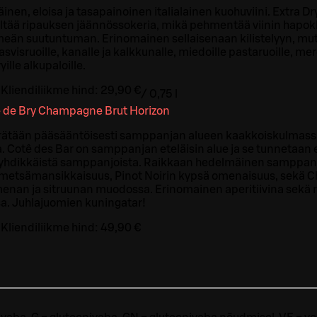
nen, eloisa ja tasapainoinen italialainen kuohuviini. Extra D
ältää ripauksen jäännössokeria, mikä pehmentää viinin hapokku
meän suutuntuman. Erinomainen sellaisenaan kilistelyyn, m
asvisruoille, kanalle ja kalkkunalle, miedoille pastaruoille, mer
yille alkupaloille.
Kliendiliikme hind:
29,90 €
/
0,75 l
 de Bry Champagne Brut Horizon
erätään pääsääntöisesti samppanjan alueen kaakkoiskulmassa
a. Cotê des Bar on samppanjan eteläisin alue ja se tunnetaan e
ryhdikkäistä samppanjoista. Raikkaan hedelmäinen samppanj
metsämansikkaisuus, Pinot Noirin kypsä omenaisuus, sekä 
nan ja sitruunan muodossa. Erinomainen aperitiivina sekä ra
sa. Juhlajuomien kuningatar!
Kliendiliikme hind:
49,90 €