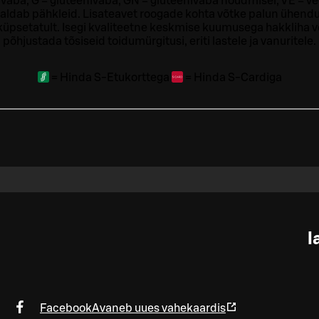
ivaba, G = gluteenivaba, GN = gluteenivaba nõudmisel, VE = ve
sisaldab pähkleid. Lisateavet roogade kohta võtke palun ühendu
t küpsetatult. Isegi kvaliteetne keskmise kuumusega hakkliha 
põhjustada tõsiseid toidumürgitusi, eriti lastele ja vanuritele.
=
Hinda S-Etukorttega
=
Hinda S-Cardiga
l
Facebook
Avaneb uues vahekaardis