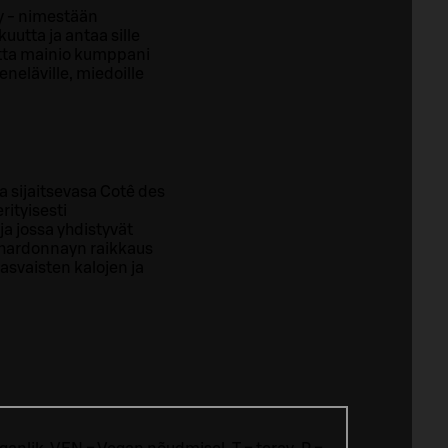
ry - nimestään
utta ja antaa sille
utta mainio kumppani
eneläville, miedoille
 sijaitsevasa Cotê des
rityisesti
a jossa yhdistyvät
Chardonnayn raikkaus
svaisten kalojen ja