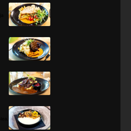
ja
lea.