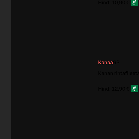
Hind:
10,90 €
Kanaa
G
P
Kanan rintafileetä
Hind:
12,90 €