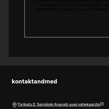
VL = vähese laktoosisisaldusega, L = laktoos
ei sisalda piima, TA = taimetoit, PÄ = 
veisehakklihapraade süüa alati täielikul
kontaktandmed
Torikatu 2
,
Seinäjoki
Avaneb uues vahekaardis