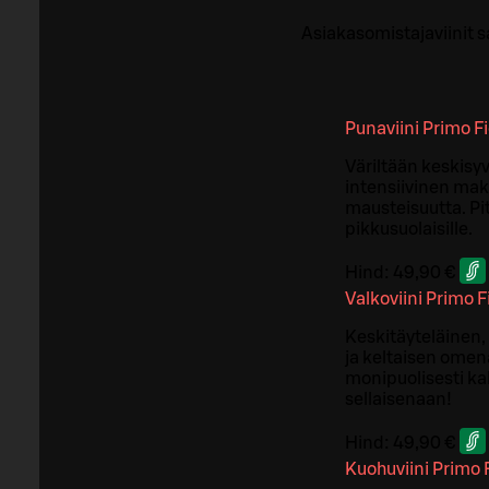
Asiakasomistajaviinit s
Punaviini Primo F
Väriltään keskisy
intensiivinen mak
mausteisuutta. Pit
pikkusuolaisille.
Hind:
49,90 €
Valkoviini Primo 
Keskitäyteläinen, 
ja keltaisen omen
monipuolisesti kal
sellaisenaan!
Hind:
49,90 €
Kuohuviini Primo 