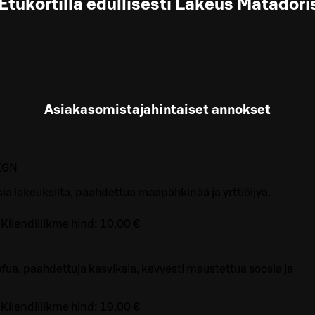
Etukortilla edullisesti Lakeus Matadori
Asiakasomistajahintaiset annokset
E
GN
sia lakeuksilta, paahdettua maapähkinää ja yrttiöljyä.
Kliendiliikme hind:
10,00 €
fua, paahdettuja kasviksia, kevyesti maustettua soosia ja
Kliendiliikme hind:
19,00 €