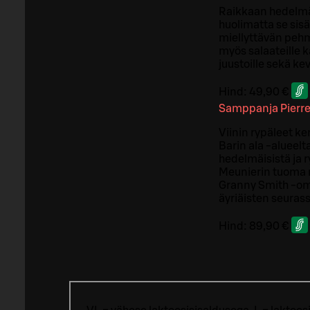
Raikkaan hedelmäi
huolimatta se sis
miellyttävän peh
myös salaateille k
juustoille sekä kev
Hind:
49,90 €
Samppanja Pierre
Viinin rypäleet k
Barin ala -alueelt
hedelmäisistä ja 
Meunierin tuoma 
Granny Smith -ome
äyriäisten seuras
Hind:
89,90 €