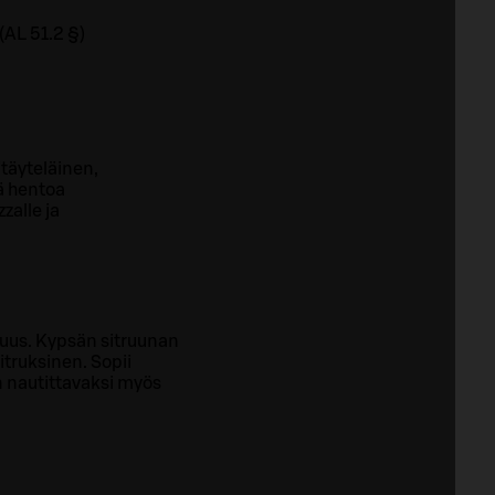
(AL 51.2 §)
itäyteläinen,
ä hentoa
zalle ja
kkuus. Kypsän sitruunan
truksinen. Sopii
en nautittavaksi myös