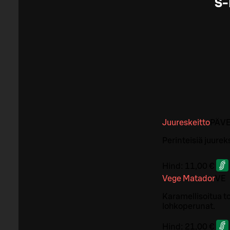
S-
Juureskeitto
PÄ
V
Perinteisiä juurek
Hind:
11,00 €
Vege Matador
VE
Karamellisoitua to
lohkoperunat.
Hind:
21,00 €