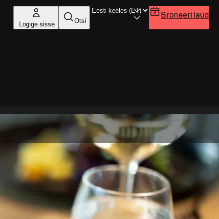
Broneeri laud
Otsi
Logige sisse