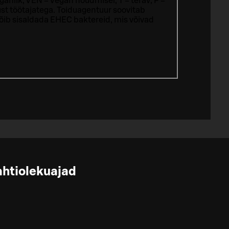
ganlik, VEN = Vegan nõudmisel, T = terav, P =
st töötajatega.
Toiduagentuur soovitab
võib sisaldada EHEC baktereid, mis võivad
ahtiolekuajad