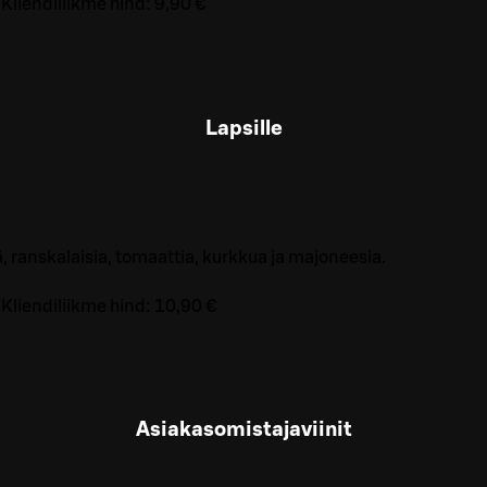
Kliendiliikme hind:
9,90 €
Lapsille
, ranskalaisia, tomaattia, kurkkua ja majoneesia.
Kliendiliikme hind:
10,90 €
Asiakasomistajaviinit