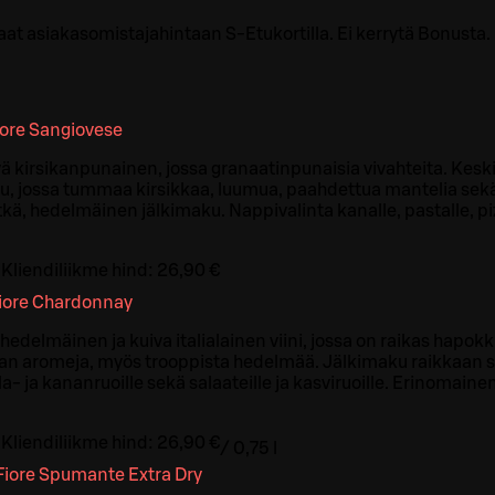
aat asiakasomistajahintaan S-Etukortilla. Ei kerrytä Bonusta. 
iore Sangiovese
vä kirsikanpunainen, jossa granaatinpunaisia vivahteita. Kesk
u, jossa tummaa kirsikkaa, luumua, paahdettua mantelia sek
kä, hedelmäinen jälkimaku. Nappivalinta kanalle, pastalle, piz
Kliendiliikme hind:
26,90 €
Fiore Chardonnay
hedelmäinen ja kuiva italialainen viini, jossa on raikas hapo
an aromeja, myös trooppista hedelmää. Jälkimaku raikkaan si
a- ja kananruoille sekä salaateille ja kasviruoille. Erinomain
Kliendiliikme hind:
26,90 €
/
0,75 l
Fiore Spumante Extra Dry