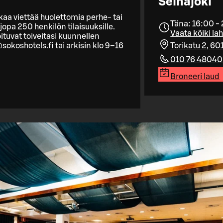
Seinäjoki
kkaa viettää huolettomia perhe- tai
Täna: 16:00 -
jopa 250 henkilön tilaisuuksille.
Vaata kõiki la
ituvat toiveitasi kuunnellen
koshotels.fi tai arkisin klo 9–16
Torikatu 2, 60
010 76 48040
Broneeri laud