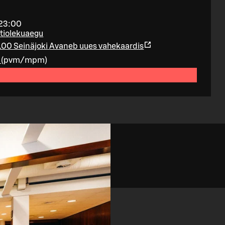
 23:00
htiolekuaegu
100 Seinäjoki
Avaneb uues vahekaardis
(
pvm/mpm
)