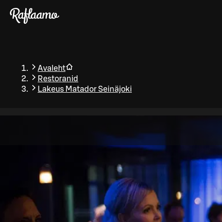
Liigu peamise sisu juurde
Avaleht
Restoranid
Lakeus Matador Seinäjoki