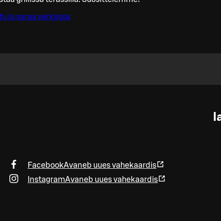
tu ja varaa verkossa
l
Facebook
Avaneb uues vahekaardis
Instagram
Avaneb uues vahekaardis