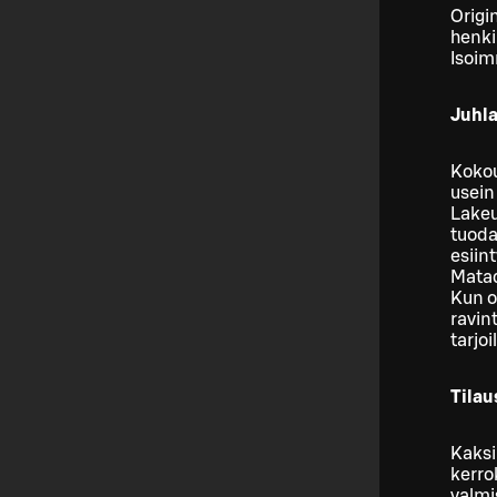
Origi
henki
Isoim
Juhla
Kokou
usein
Lakeu
tuoda
esiin
Matado
Kun o
ravin
tarjo
Tilau
Kaksi
kerro
valmi