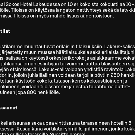
nal Sokos Hotel Lakeudessa on 10 erikokoista kokoustilaa 10
lölle. Tiloissa on käytössä langaton nettiyhteys sekä datatykki
missa tiloissa on myös mahdollisuus äänentoistoon.
tilat
stilamme muuntautuvat erilaisiin tilaisuuksiin. Lakeus-salis
 järjestetty muun muassa häätilaisuuksia sekä erilaisia iltajuhl
s-salissa on käytössä orkesterikoroke ja asiakkaamme voiva
 juhlaansa oman esiintyjän tai voimme auttaa tilaisuuteen so
tyjän etsimisessä. Lakeus-sali voidaan yhdistää ravintola Lak
riin, jolloin juhlaillallinen voidaan tarjoilla pöytiin 250 henkil
tetaan käyttöön koko katutason kerros kokoustiloineen ja
toloineen, voidaan tiloissamme järjestää tapahtuma buffet-
iluineen jopa 800 henkilölle.
ssaunat
 kellarisaunaa sekä upea vinttisauna terasseineen hotellin 8.
ksessa. Kesäaikana voi tilata ryhmälle grillimenun, jonka kokk
staa grillissä terassilla. Suosittelemme!