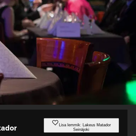
Lisa lemmik: Lakeus Matador
tador
Seinäjoki