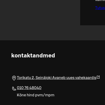
Tutus
kontaktandmed
Torikatu 2
,
Seinäjoki
Avaneb uues vahekaardis
010 76 48040
Kõne hind pvm/mpm