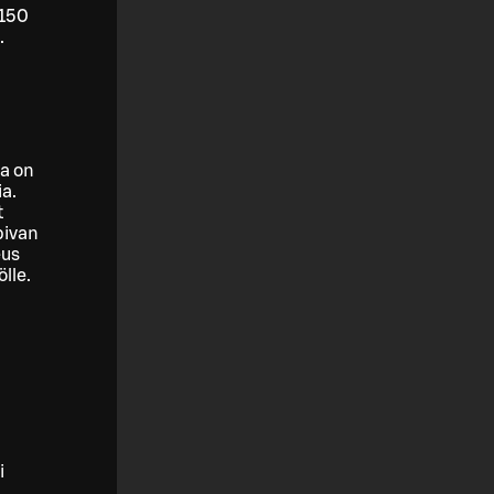
–150
.
sa on
ia.
t
pivan
eus
ölle.
i