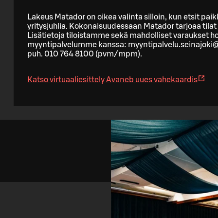
Lakeus Matador on oikea valinta silloin, kun etsit pai
yritysjuhlia. Kokonaisuudessaan Matador tarjoaa tilat 
Lisätietoja tiloistamme sekä mahdolliset varaukset ho
myyntipalvelumme kanssa: myyntipalvelu.seinajoki@so
puh. 010 764 8100 (pvm/mpm).
Katso virtuaaliesittely
Avaneb uues vahekaardis