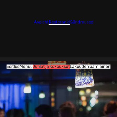
Avaleht
Restoranid
Sündmused
Esitlus
Menüü
Juhlat ja kokoukset
Lakeuden aamiainen