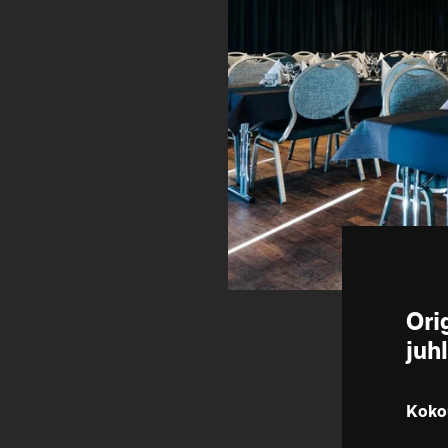
Ori
juh
Kokou