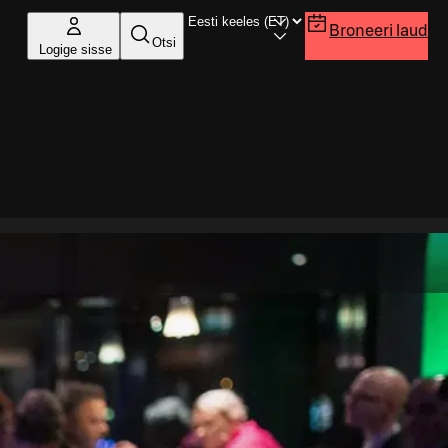
Broneeri laud
Otsi
Logige sisse