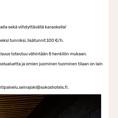
lla sekä viihdyttävällä karaokella!
eksi tunniksi, lisätunnit 100 €/h.
aisuus toteutuu vähintään 6 henkilön mukaan.
elualuetta ja omien juominen tuominen tilaan on lain
tipalvelu.seinajoki@sokoshotels.fi.