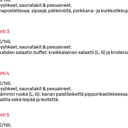
€/hlö.
pyyhkeet, saunatakit & pesuaineet.
 naposteltavaa: sipsejä, pähkinöitä, porkkana- ja kurkkutikku
tti 3
€/hlö.
pyyhkeet, saunatakit & pesuaineet.
kahden salaatin buffet: kreikkalainen salaatti (L, G) ja broilersa
tti 4
€/hlö.
pyyhkeet, saunatakit & pesuaineet.
 lämmin ruoka (L, G): kanan paistileikettä pippurikastikkeessa
ttia sekä leipää ja levitettä.
tti 5
€/hlö.