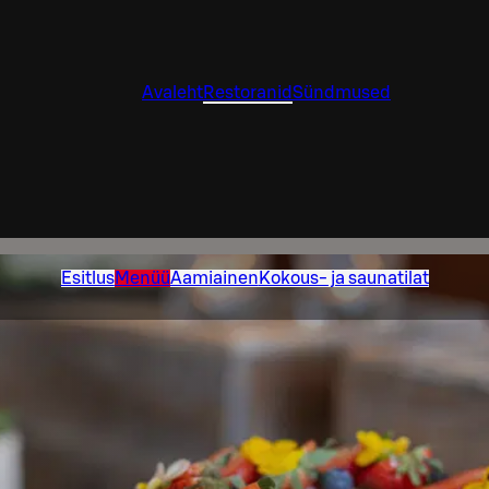
Avaleht
Restoranid
Sündmused
Esitlus
Menüü
Aamiainen
Kokous- ja saunatilat