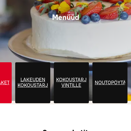
Menüüd
LAKEUDEN
KOKOUSTARJOILUT
KETIT
NOUTOPÖYTÄTA
KOKOUSTARJOILUT
VINTILLE