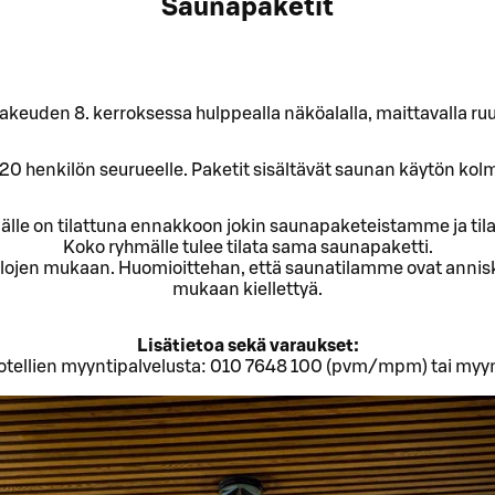
Saunapaketit
akeuden 8. kerroksessa hulppealla näköalalla, maittavalla ruua
20 henkilön seurueelle. Paketit sisältävät saunan käytön kolm
mälle on tilattuna ennakkoon jokin saunapaketeistamme ja til
Koko ryhmälle tulee tilata sama saunapaketti.
llojen mukaan. Huomioittehan, että saunatilamme ovat annisk
mukaan kiellettyä.
Lisätietoa sekä varaukset:
otellien myyntipalvelusta: 010 7648 100 (pvm/mpm) tai myyn