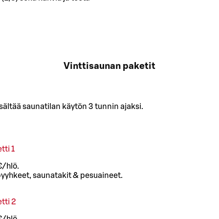
Vinttisaunan paketit
ältää saunatilan käytön 3 tunnin ajaksi.
tti 1
€/hlö.
pyyhkeet, saunatakit & pesuaineet.
tti 2