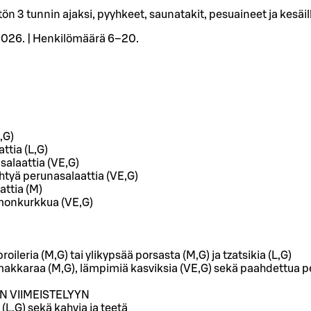
tön 3 tunnin ajaksi, pyyhkeet, saunatakit, pesuaineet ja kesä
2026. | Henkilömäärä 6–20.
,G)
ttia (L,G)
alaattia (VE,G)
ehtyä perunasalaattia (VE,G)
ttia (M)
monkurkkua (VE,G)
ä
 broileria (M,G) tai ylikypsää porsasta (M,G) ja tzatsikia (L,G)
a makkaraa (M,G), lämpimiä kasviksia (VE,G) sekä paahdettua 
 VIIMEISTELYYN
L,G) sekä kahvia ja teetä