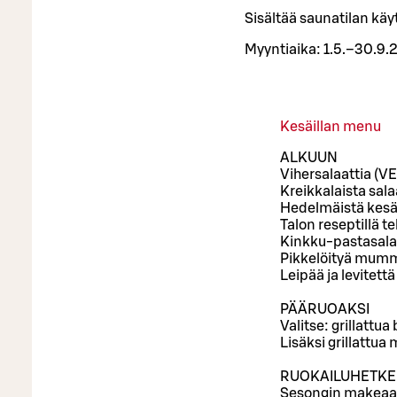
Sisältää saunatilan käy
Myyntiaika: 1.5.–30.9.
Kesäillan menu
ALKUUN
Vihersalaattia (VE
Kreikkalaista salaa
Hedelmäistä kesäs
Talon reseptillä t
Kinkku-pastasalaa
Pikkelöityä mum
Leipää ja levitett
PÄÄRUOAKSI
Valitse: grillattua
Lisäksi grillattu
RUOKAILUHETKEN
Sesongin makeaa (