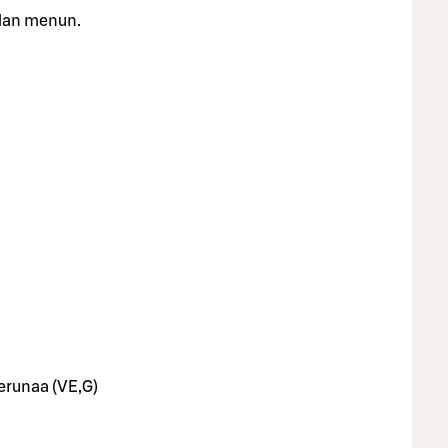
illan menun.
perunaa (VE,G)