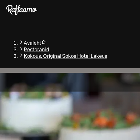
Liigu peamise sisu juurde
Avaleht
Restoranid
Kokous, Original Sokos Hotel Lakeus