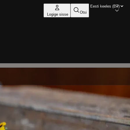
Otsi
Logige sisse