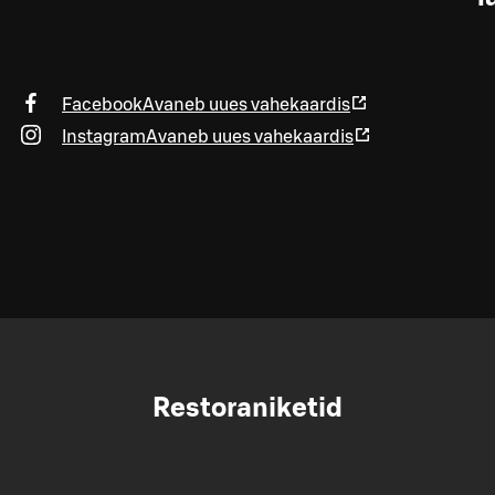
Facebook
Avaneb uues vahekaardis
Instagram
Avaneb uues vahekaardis
Restoraniketid