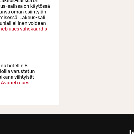
 Lakeus-salissa on
keus-salissa on käytössä
aansa oman esiintyjän
imisessä. Lakeus-sali
uhlaillallinen voidaan
neb uues vahekaardis
na hotellin 8.
loilla varustetun
ikana viihtyisät
Avaneb uues
l