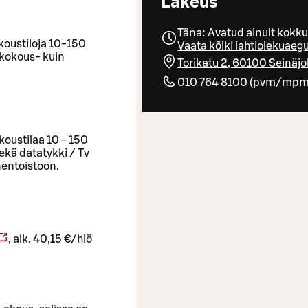
Lakeus
Täna: Avatud ainult kokk
koustiloja 10-150
Vaata kõiki lahtiolekuaeg
n kokous- kuin
Torikatu 2, 60100 Seinäjo
010 764 8100
(
pvm/mp
koustilaa 10 - 150
sekä datatykki / Tv
nentoistoon.
, alk. 40,15 €/hlö