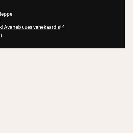
uleppel
u
ki
Avaneb uues vahekaardis
m
)