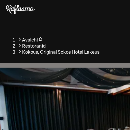
Liigu peamise sisu juurde
Avaleht
Restoranid
Kokous, Original Sokos Hotel Lakeus