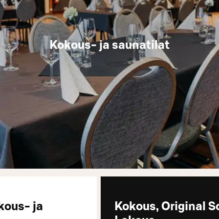
Kokous- ja saunatilat
kous- ja
Kokous, Original S