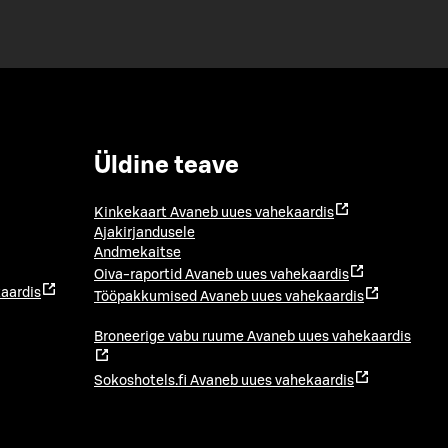
Üldine teave
Kinkekaart
Avaneb uues vahekaardis
Ajakirjandusele
Andmekaitse
Oiva-raportid
Avaneb uues vahekaardis
aardis
Tööpakkumised
Avaneb uues vahekaardis
Broneerige vabu ruume
Avaneb uues vahekaardis
Sokoshotels.fi
Avaneb uues vahekaardis