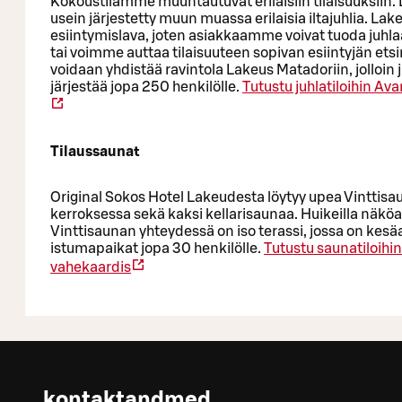
Kokoustilamme muuntautuvat erilaisiin tilaisuuksiin.
usein järjestetty muun muassa erilaisia iltajuhlia. La
esiintymislava, joten asiakkaamme voivat tuoda juhl
tai voimme auttaa tilaisuuteen sopivan esiintyjän ets
voidaan yhdistää ravintola Lakeus Matadoriin, jolloin j
järjestää jopa 250 henkilölle.
Tutustu juhlatiloihin
Ava
Tilaussaunat
Original Sokos Hotel Lakeudesta löytyy upea Vinttisau
kerroksessa sekä kaksi kellarisaunaa. Huikeilla näköa
Vinttisaunan yhteydessä on iso terassi, jossa on kesäa
istumapaikat jopa 30 henkilölle.
Tutustu saunatiloihin
vahekaardis
kontaktandmed