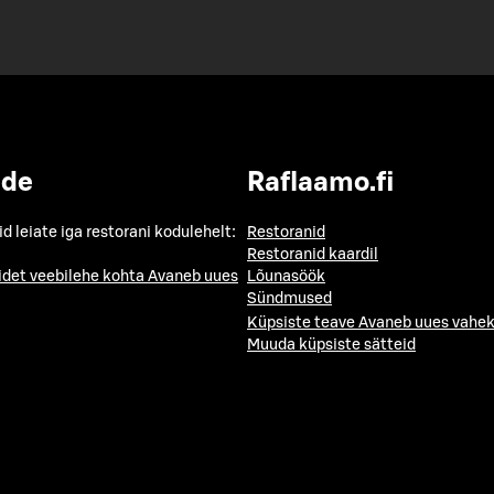
ide
Raflaamo.fi
id leiate iga restorani kodulehelt:
Restoranid
Restoranid kaardil
idet veebilehe kohta
Avaneb uues
Lõunasöök
Sündmused
Küpsiste teave
Avaneb uues vahek
Muuda küpsiste sätteid