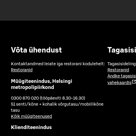
Võta ühendust
Tagasis
Kontaktandmed leiate iga restorani kodulehelt:
Tagasisideling
Restoranid
Restoranid
Andke tagasis
Müügiteenindus, Helsingi
vahekaardis
metropolipiirkond
0300 870 020 (tööpäeviti 8.30-16.30)
51 senti/kõne + kohalik võrgutasu/mobiilikõne
tasu
Kõik müügiteenused
Klienditeenindus