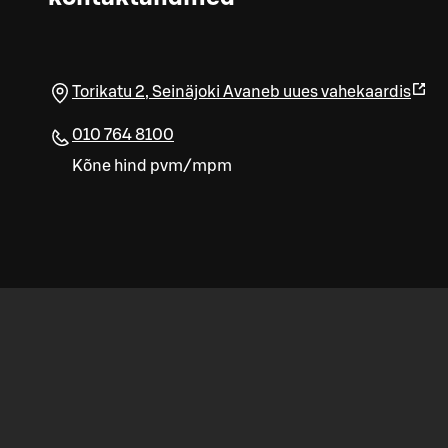
Torikatu 2
,
Seinäjoki
Avaneb uues vahekaardis
010 764 8100
Kõne hind pvm/mpm