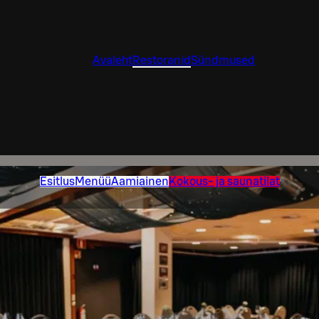
Avaleht
Restoranid
Sündmused
Esitlus
Menüü
Aamiainen
Kokous- ja saunatilat