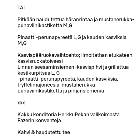
TAI
Pitkään haudutettua häränrintaa ja mustaherukka-
punaviinikastiketta M,G
Pinaatti-perunapyreetä L,G ja kauden kasviksia
M,G
Kasvispääruokavaihtoehto; ilmoitathan etukäteen
kasvisruokatoiveesi
Linnan seesaminsiemen-kasvispihvi ja grillattua
kesäkurpitsaa L, G
-pinaatti-perunapyreetä, kauden kasviksia,
tryffelimajoneesia, mustaherukka-
punaviinikastiketta ja pinjansiemeniä
xxx
Kakku konditoria HerkkuPekan valikoimasta
Fazerin konvehteja
Kahvi & haudutettu tee