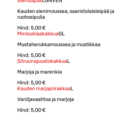
Sienisapas
L
GN
VEN
Kauden sienimoussea, saaristolaisleipää ja
ruohosipulia
Hind:
5,00 €
Minisuklaakakkua
G
L
Mustaherukkamoussea ja mustikkaa
Hind:
5,00 €
Sitruunajuustokakkua
L
Marjoja ja marenkia
Hind:
5,00 €
Kauden marjapiirakkaa
L
Vaniljavaahtoa ja marjoja
Hind:
5,00 €