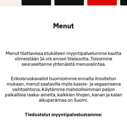
Menut
Menut tilattavissa etukäteen myyntipalvelumme kautta
viimeistään 14 vrk ennen tilaisuutta. Toivomme
seurueeltanne yhtenäistä menuvalintaa.
Erikoisruokavaliot huomioimme ennalta ilmoitetun
mukaan, menut saatavilla myös kasvis- ja vegaanisena
vaihtoehtona. Käytämme mahdollisimman paljon
paikallisia raaka-aineita, kaikkien lihojen, kanan ja kalan
alkuperämaa on Suomi.
Tiedustelut myyntipalvelustamme: