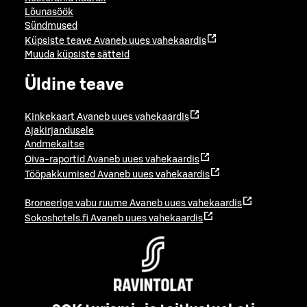
Lõunasöök
Sündmused
Küpsiste teave
Avaneb uues vahekaardis
Muuda küpsiste sätteid
Üldine teave
Kinkekaart
Avaneb uues vahekaardis
Ajakirjandusele
Andmekaitse
Oiva-raportid
Avaneb uues vahekaardis
Tööpakkumised
Avaneb uues vahekaardis
Broneerige vabu ruume
Avaneb uues vahekaardis
Sokoshotels.fi
Avaneb uues vahekaardis