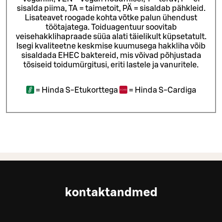
sisalda piima, TA = taimetoit, PÄ = sisaldab pähkleid.
Lisateavet roogade kohta võtke palun ühendust
töötajatega.
Toiduagentuur soovitab
veisehakklihapraade süüa alati täielikult küpsetatult.
Isegi kvaliteetne keskmise kuumusega hakkliha võib
sisaldada EHEC baktereid, mis võivad põhjustada
tõsiseid toidumürgitusi, eriti lastele ja vanuritele.
=
Hinda S-Etukorttega
=
Hinda S-Cardiga
kontaktandmed