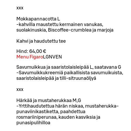
xxx
Mokkapannacotta L
-kahvilla maustettu kermainen vanukas,
suolakinuskia, Biscoffee-crumblea ja marjoja
Kahvi ja haudutettu tee
Hind:
64,00 €
Menu Figaro
L
GN
VEN
Savumuikkua ja saaristolaisleipää L, saatavana G
-Savumuikkukreemiä paikallisista savumuikuista,
saaristolaisleipää ja tilli-sitruunaöljyä
xxx
Härkää ja mustaherukkaa M,G
-Yrttihaudutettua härän niskaa, mustaherukka-
punaviinikastiketta, paahdettua
rosmariiniperunaa, kauden kasviksia ja
punasipulihilloa