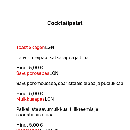
Cocktailpalat
Toast Skagen
L
GN
Laivurin leipää, katkarapua ja tilliä
Hind:
5,00 €
Savuporosapas
L
GN
Savuporomoussea, saaristolaisleipää ja puolukkaa
Hind:
5,00 €
Muikkusapas
L
GN
Paikallista savumuikkua, tillikreemiä ja
saaristolaisleipää
Hind:
5,00 €