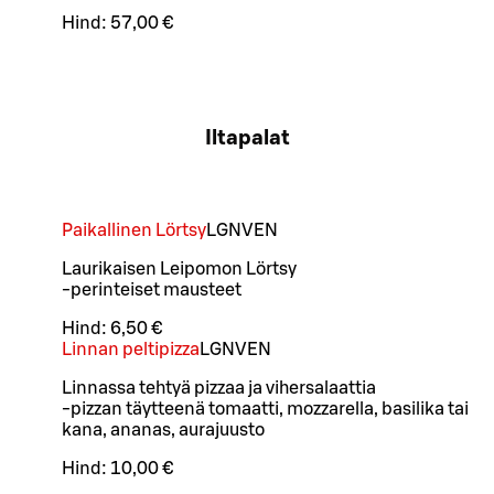
Hind:
57,00 €
Iltapalat
Paikallinen Lörtsy
L
GN
VEN
Laurikaisen Leipomon Lörtsy
-perinteiset mausteet
Hind:
6,50 €
Linnan peltipizza
L
GN
VEN
Linnassa tehtyä pizzaa ja vihersalaattia
-pizzan täytteenä tomaatti, mozzarella, basilika tai
kana, ananas, aurajuusto
Hind:
10,00 €