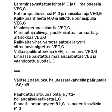
Lämminsavustettua lohta M,G ja tillimajoneesia
VEG,G
Katkarapuchevicheä M,G ja maissilastuja VEG,G
Kalkkunanfileetä M,G ja hillottua punasipulia
VEG,G
Maalaisperunasalaattia VEG,G
Marinoituja oliiveja, puolikuivattua tomaattia ja
artisokkaa VEG,G
Raikkaita viher-versosalaatteja ja tyrni-
sitruunavinaigrettea VEG,G
Valkosipulikrutonkeja VEG ja siemeniä VEG,G
Linnassa paistettua maalaisciabattaa VEG ja
vaahdotettua voita L,G
xxx
Valitse 1 pääruoka, halutessasi kahdella pääruualla
+6€/hlö
Paahdettua sitruunalohta ja yrtti-
hollandaisekastiketta L,G
Pinaatti-perunapyreetä L,G ja kauden kasviksia
M,G