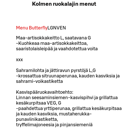
Kolmen ruokalajin menut
Menu Butterfly
L
GN
VEN
Maa-artisokkakeitto L, saatavana G
-Kuohkeaa maa-artisokkakeittoa,
saaristolaisleipää ja vaahdotettua voita
xxx
Sahramilohta ja jättiravun pyrstöjä L,G
-krossattua sitruunaperunaa, kauden kasviksia ja
sahrami-voikastiketta
Kasvispääruokavaihtoehto:
Linnan seesaminsiemen-kasvispihvi ja grillattua
kesäkurpitsaa VEG, G
-paahdettua yrttiperunaa, grillattua kesäkurpitsaa
ja kauden kasviksia, mustaherukka-
punaviinikastiketta,
tryffelimajoneesia ja pinjansiemeniä