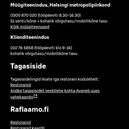
Müügiteenindus, Helsingi metropolipiirkond
0300 870 020 (tööpäeviti 8.30-16.30)
51 senti/kõne + kohalik võrgutasu/mobiilikõne tasu
Kõik müügiteenused
Klienditeenindus
010 76 5858 (tööpäeviti klo 9-16)
kohalik võrgutasu/mobiilikõne tasu
Tagasiside
Tagasisidelingid leiate iga restorani kodulehelt:
Restoranid
Andke tagasisidet veebilehe kohta
Avaneb uues
vahekaardis
Raflaamo.fi
Restoranid
Restoranid kaardil