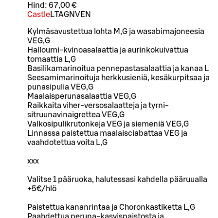
Hind:
67,00 €
Castle
L
TA
GN
VEN
Kylmäsavustettua lohta M,G ja wasabimajoneesia
VEG,G
Halloumi-kvinoasalaattia ja aurinkokuivattua
tomaattia L,G
Basilikamarinoitua pennepastasalaattia ja kanaa L
Seesamimarinoituja herkkusieniä, kesäkurpitsaa ja
punasipulia VEG,G
Maalaisperunasalaattia VEG,G
Raikkaita viher-versosalaatteja ja tyrni-
sitruunavinaigrettea VEG,G
Valkosipulikrutonkeja VEG ja siemeniä VEG,G
Linnassa paistettua maalaisciabattaa VEG ja
vaahdotettua voita L,G
xxx
Valitse 1 pääruoka, halutessasi kahdella pääruualla
+5€/hlö
Paistettua kananrintaa ja Choronkastiketta L,G
Paahdettua peruna-kasvispaistosta ja