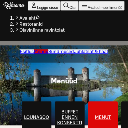
Liigu peamise sisu juurde
Logige sisse
Otsi
Avatud mobiilimenüü
Avaleht
Restoranid
Olavinlinna ravintolat
Esitlus
Menüü
Sündmused
Juhlatilat & häät
Menüüd
BUFFET
LÕUNASÖÖK
ENNEN
MENUT
KONSERTTIA