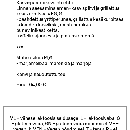
Kasvispääruokavaihtoehto:
Linnan seesaminsiemen-kasvispihvi ja grillattua
kesäkurpitsaa VEG, G
-paahdettua yrttiperunaa, grillattua kesäkurpitsaa
ja kauden kasviksia, mustaherukka-
punaviinikastiketta,
tryffelimajoneesia ja pinjansiemeniä
xxx
Mutakakkua M,G
-marjamelbaa, marenkia ja marjoja
Kahvi ja haudutettu tee
Hind:
64,00 €
VL = vähese laktoosisisaldusega, L = laktoosivaba, G
= gluteenivaba, GN = gluteenivaba nõudmisel, VE =
veganlik, VEN = Vegan nõudmisel, T = terav, P = ei