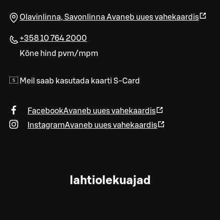
Olavinlinna
,
Savonlinna
Avaneb uues vahekaardis
+358 10 764 2000
Kõne hind pvm/mpm
Meil saab kasutada kaarti S-Card
Facebook
Avaneb uues vahekaardis
Instagram
Avaneb uues vahekaardis
lahtiolekuajad