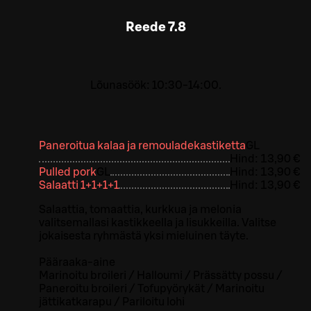
Reede
7.8
Lõunasöök: 10:30-14:00.
Paneroitua kalaa ja remouladekastiketta
G
L
Hind:
13,90 €
Pulled pork
G
L
Hind:
13,90 €
Salaatti 1+1+1+1
Hind:
13,90 €
Salaattia, tomaattia, kurkkua ja melonia
valitsemallasi kastikkeella ja lisukkeilla. Valitse
jokaisesta ryhmästä yksi mieluinen täyte.
Pääraaka-aine
Marinoitu broileri / Halloumi / Prässätty possu /
Paneroitu broileri / Tofupyörykät / Marinoitu
jättikatkarapu / Pariloitu lohi