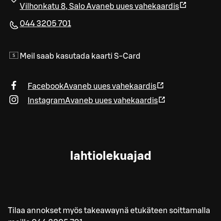
Vilhonkatu 8
,
Salo
Avaneb uues vahekaardis
044 3205 701
Meil saab kasutada kaarti S-Card
Facebook
Avaneb uues vahekaardis
Instagram
Avaneb uues vahekaardis
lahtiolekuajad
Tilaa annokset myös takeawaynä etukäteen soittamalla