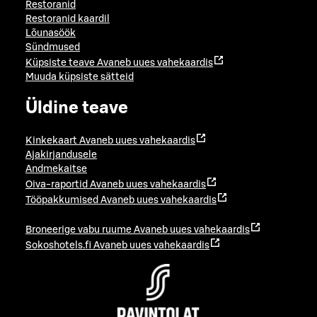
Restoranid
Restoranid kaardil
Lõunasöök
Sündmused
Küpsiste teave
Avaneb uues vahekaardis
Muuda küpsiste sätteid
Üldine teave
Kinkekaart
Avaneb uues vahekaardis
Ajakirjandusele
Andmekaitse
Oiva-raportid
Avaneb uues vahekaardis
Tööpakkumised
Avaneb uues vahekaardis
Broneerige vabu ruume
Avaneb uues vahekaardis
Sokoshotels.fi
Avaneb uues vahekaardis