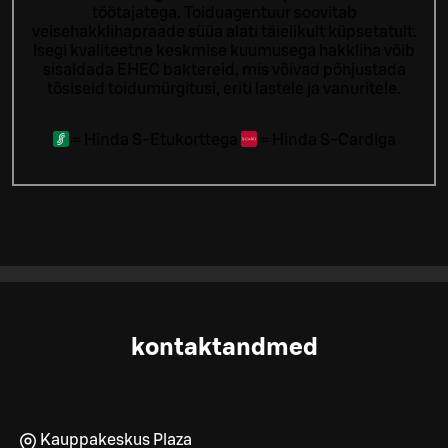
töötajatega.
Toiduagentuur soovitab
veisehakklihapraade süüa alati täielikult küpsetatult.
Isegi kvaliteetne keskmise kuumusega hakkliha võib
sisaldada EHEC baktereid, mis võivad põhjustada
tõsiseid toidumürgitusi, eriti lastele ja vanuritele.
=
Hinda S-Etukorttega
=
Hinda S-Cardiga
kontaktandmed
Kauppakeskus Plaza