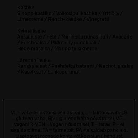
Kastike
Sinappikastike / Valkosipulikastike / Yrttiöljy /
Limecreme / Ranch-kastike / Vinegretti
Kylmä lisuke
Aurajuusto / Feta / Marinoitu punasipuli / Avocado
/ Fresh salsa / Pikkelöity punakaali /
Hedelmäsalsa / Marinoitu kikherne
Lämmin lisuke
Ranskalaiset / Paahdettu bataatti / Nachot ja salsa
/ Kasvikset / Lohkoperunat
VL = vähese laktoosisisaldusega, L = laktoosivaba, G
= gluteenivaba, GN = gluteenivaba nõudmisel, VE =
veganlik, VEN = Vegan nõudmisel, T = terav, P = ei
sisalda piima, TA = taimetoit, PÄ = sisaldab pähkleid.
Lisateavet roogade kohta võtke palun ühendust