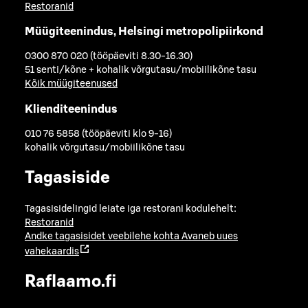
Restoranid
Müügiteenindus, Helsingi metropolipiirkond
0300 870 020 (tööpäeviti 8.30-16.30)
51 senti/kõne + kohalik võrgutasu/mobiilikõne tasu
Kõik müügiteenused
Klienditeenindus
010 76 5858 (tööpäeviti klo 9-16)
kohalik võrgutasu/mobiilikõne tasu
Tagasiside
Tagasisidelingid leiate iga restorani kodulehelt:
Restoranid
Andke tagasisidet veebilehe kohta
Avaneb uues
vahekaardis
Raflaamo.fi