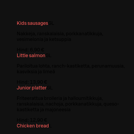
Kids sausages
G
L
Nakkeja, ranskalaisia, porkkanatikkuja,
vesimelonia ja ketsuppia
Hind:
6,90 €
Little salmon
G
L
Pariloitua lohta, ranch-kastiketta, perunamuusia,
kasviksia ja limeä
Hind:
13,90 €
Junior platter
G
L
Friteerattua broileria ja halloumitikkuja,
ranskalaisia, nachoja, porkkanatikkuja, queso-
kastiketta ja majoneesia
Hind:
12,90 €
Chicken bread
L