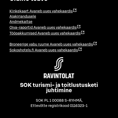
Kinkekaart
Avaneb uues vahekaardis
Ajakirjandusele
Andmekaitse
Oiva-raportid
Avaneb uues vahekaardis
Tööpakkumised
Avaneb uues vahekaardis
Broneerige vabu ruume
Avaneb uues vahekaardis
Sokoshotels.fi
Avaneb uues vahekaardis
SOK turismi- ja toitlustusketi
juhtimine
SOK PL 1 00088 S-RYHMÄ
,
Ettevõtte registrikood 0116323-1