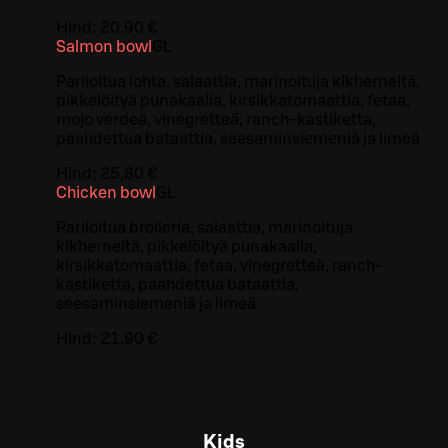
Hind:
20,90 €
Salmon bowl
G
L
Pariloitua lohta, salaattia, marinoituja kikherneitä,
pikkelöityä punakaalia, kirsikkatomaattia, fetaa,
mojo verdeä, vinegretteä, ranch-kastiketta,
paahdettua bataattia, seesaminsiemeniä ja limeä
Hind:
25,80 €
Chicken bowl
G
L
Pariloitua broileria, salaattia, marinoituja
kikherneitä, pikkelöityä punakaalia,
kirsikkatomaattia, fetaa, vinegretteä, ranch-
kastiketta, paahdettua bataattia,
seesaminsiemeniä ja limeä
Hind:
21,90 €
Kids