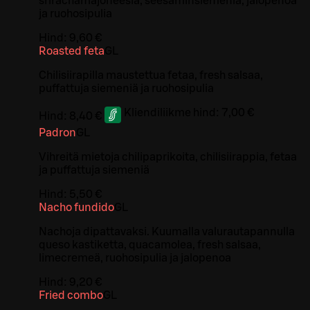
srirachamajoneesia, seesaminsiemeniä, jalopenoa
ja ruohosipulia
Hind:
9,60 €
Roasted feta
G
L
Chilisiirapilla maustettua fetaa, fresh salsaa,
puffattuja siemeniä ja ruohosipulia
Kliendiliikme hind:
7,00 €
Hind:
8,40 €
Padron
G
L
Vihreitä mietoja chilipaprikoita, chilisiirappia, fetaa
ja puffattuja siemeniä
Hind:
5,50 €
Nacho fundido
G
L
Nachoja dipattavaksi. Kuumalla valurautapannulla
queso kastiketta, quacamolea, fresh salsaa,
limecremeä, ruohosipulia ja jalopenoa
Hind:
9,20 €
Fried combo
G
L