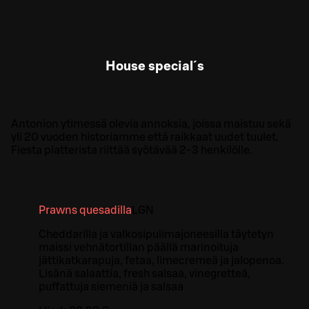
House special´s
Antonion ytimessä olevia annoksia, joissa maistuu sekä
yli 20 vuoden historiamme että raikkaat uudet tuulet.
Fiesta platterista riittää syötävää 2-3 henkilölle.
Prawns quesadilla
L
GN
Cheddarilla ja valkosipulimajoneesilla täytetyn
maissi vehnätortillan päällä marinoituja
jättikatkarapuja, fetaa, limecremeä ja jalopenoa.
Lisänä salaattia, fresh salsaa, vinegretteä,
puffattuja siemeniä ja salsaa