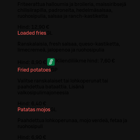
Friteerattua halloumia ja broileria, maissiribsejä
chilisiirapilla, padroneita, hedelmäsalsaa,
ruohosipulia, salsaa ja ranch-kastiketta
Hind:
12,90 €
Loaded fries
G
L
Ranskalaisia, fresh salsaa, queso-kastiketta,
limecremeä, jalopenoa ja ruohosipulia
Kliendiliikme hind:
7,60 €
Hind:
8,90 €
Fried potatoes
G
P
Valitse ranskalaiset tai lohkoperunat tai
paahdettua bataattia. Lisänä
valkosipulimajoneesia
Hind:
6,40 €
Patatas mojos
G
L
Paahdettua lohkoperunaa, mojo verdeä, fetaa ja
ruohosipuli
Hind:
6,90 €