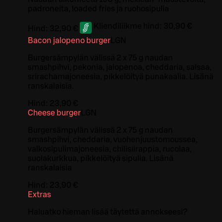
padroneita, loaded fries ja ruohosipulia
Kliendiliikme hind:
30,90 €
Hind:
32,90 €
Bacon jalopeno burger
L
GN
Burgersämpylän välissä 2 x 75 g naudan
smashpihvi, pekonia, jalopenoa, cheddaria, salsaa,
srirachamajoneesia, pikkelöityä punakaalia. Lisänä
ranskalaisia.
Hind:
23,90 €
Cheese burger
L
GN
Burgersämpylän välissä 2 x 75 g naudan
smashpihvi, cheddaria, vuohenjuustomoussea,
valkosipulimajoneesia, chilisiirappia, rucolaa,
suolakurkkua, pikkelöityä sipulia. Lisänä
ranskalaisia
Hind:
23,90 €
Extras
Haluatko hieman lisää täytettä annokseesi?