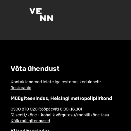
Võta ühendust
Kontaktandmed leiate iga restorani kodulehelt:
Restoranid
Müügiteenindus, Helsingi metropolipiirkond
0300 870 020 (tööpäeviti 8.30-16.30)
51 senti/kõne + kohalik võrgutasu/mobiilikõne tasu
Kõik müügiteenused