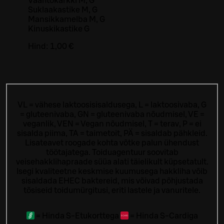
Vaahtokarkki M, G
Suklaakastike M, G
Mansikkamelba M, G
Kinuskikastike G
Hind:
1,00 €
VL = vähese laktoosisisaldusega, L = laktoosivaba, G
= gluteenivaba, GN = gluteenivaba nõudmisel, VE =
veganlik, VEN = Vegan nõudmisel, T = terav, P = ei
sisalda piima, TA = taimetoit, PÄ = sisaldab pähkleid.
Lisateavet roogade kohta võtke palun ühendust
töötajatega.
Toiduagentuur soovitab
veisehakklihapraade süüa alati täielikult küpsetatult.
Isegi kvaliteetne keskmise kuumusega hakkliha võib
sisaldada EHEC baktereid, mis võivad põhjustada
tõsiseid toidumürgitusi, eriti lastele ja vanuritele.
=
Hinda S-Etukorttega
=
Hinda S-Cardiga