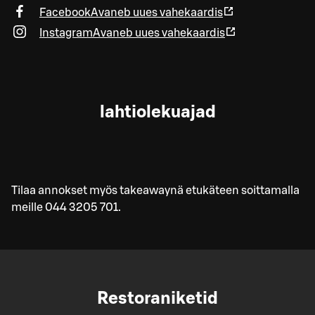
Facebook
Avaneb uues vahekaardis
Instagram
Avaneb uues vahekaardis
lahtiolekuajad
Tilaa annokset myös takeawaynä etukäteen soittamalla
meille 044 3205 701.
Restoraniketid