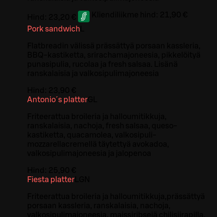
Kliendiliikme hind:
21,90 €
Hind:
23,20 €
Pork sandwich
L
Flatbreadin välissä prässättyä porsaan kassleria,
BBQ-kastiketta, srirachamajoneesia, pikkelöityä
punasipulia, rucolaa ja fresh salsaa. Lisänä
ranskalaisia ja valkosipulimajoneesia
Hind:
23,90 €
Antonio´s platter
G
L
Friteerattua broileria ja halloumitikkuja,
ranskalaisia, nachoja, fresh salsaa, queso-
kastiketta, quacamolea, valkosipuli-
mozzarellacremellä täytettyä avokadoa,
valkosipulimajoneesia ja jalopenoa
Hind:
25,90 €
Fiesta platter
L
GN
Friteerattua broileria ja halloumitikkuja,prässättyä
porsaan kassleria, ranskalaisia, nachoja,
valkosipulimajoneesia, maissiribsejä chilisiirapilla,