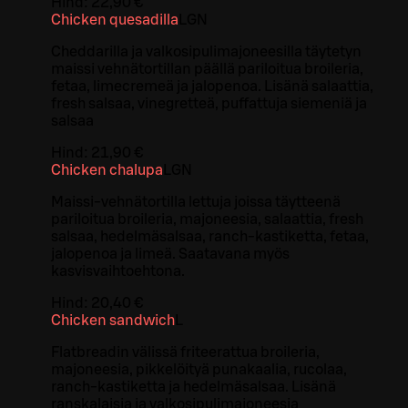
Hind:
22,90 €
Chicken quesadilla
L
GN
Cheddarilla ja valkosipulimajoneesilla täytetyn
maissi vehnätortillan päällä pariloitua broileria,
fetaa, limecremeä ja jalopenoa. Lisänä salaattia,
fresh salsaa, vinegretteä, puffattuja siemeniä ja
salsaa
Hind:
21,90 €
Chicken chalupa
L
GN
Maissi-vehnätortilla lettuja joissa täytteenä
pariloitua broileria, majoneesia, salaattia, fresh
salsaa, hedelmäsalsaa, ranch-kastiketta, fetaa,
jalopenoa ja limeä. Saatavana myös
kasvisvaihtoehtona.
Hind:
20,40 €
Chicken sandwich
L
Flatbreadin välissä friteerattua broileria,
majoneesia, pikkelöityä punakaalia, rucolaa,
ranch-kastiketta ja hedelmäsalsaa. Lisänä
ranskalaisia ja valkosipulimajoneesia