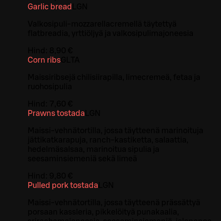
Garlic bread
L
GN
Valkosipuli-mozzarellacremellä täytettyä
flatbreadia, yrttiöljyä ja valkosipulimajoneesia
Hind:
8,90 €
Corn ribs
G
L
TA
Maissiribsejä chilisiirapilla, limecremeä, fetaa ja
ruohosipulia
Hind:
7,60 €
Prawns tostada
L
GN
Maissi-vehnätortilla, jossa täytteenä marinoituja
jättikatkarapuja, ranch-kastiketta, salaattia,
hedelmäsalsaa, marinoitua sipulia ja
seesaminsiemeniä sekä limeä
Hind:
9,80 €
Pulled pork tostada
L
GN
Maissi-vehnätortilla, jossa täytteenä prässättyä
porsaan kassleria, pikkelöityä punakaalia,