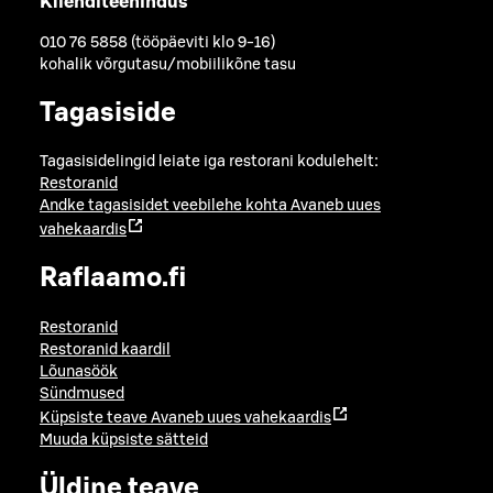
Klienditeenindus
010 76 5858 (tööpäeviti klo 9-16)
kohalik võrgutasu/mobiilikõne tasu
Tagasiside
Tagasisidelingid leiate iga restorani kodulehelt:
Restoranid
Andke tagasisidet veebilehe kohta
Avaneb uues
vahekaardis
Raflaamo.fi
Restoranid
Restoranid kaardil
Lõunasöök
Sündmused
Küpsiste teave
Avaneb uues vahekaardis
Muuda küpsiste sätteid
Üldine teave