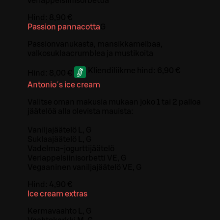
veriappelsiinisorbettia
Hind:
8,90 €
Passion pannacotta
G
Passionvanukasta, mansikkamelbaa,
valkosuklaacrumblea ja mustikoita
Kliendiliikme hind:
6,90 €
Hind:
8,00 €
Antonio´s ice cream
Valitse oman makusia mukaan joko 1 tai 2 palloa
jäätelöä alla olevista mauista:
Vaniljajäätelö L, G
Suklaajäätelö L, G
Vadelma-jogurttijäätelö
Veriappelsiinisorbetti VE, G
Vegaaninen vaniljajäätelö VE, G
Hind:
4,90 €
Ice cream extras
Kermavaahto L, G