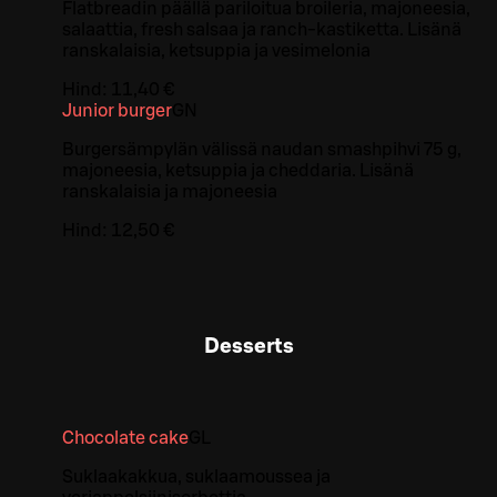
Flatbreadin päällä pariloitua broileria, majoneesia,
salaattia, fresh salsaa ja ranch-kastiketta. Lisänä
ranskalaisia, ketsuppia ja vesimelonia
Hind:
11,40 €
Junior burger
GN
Burgersämpylän välissä naudan smashpihvi 75 g,
majoneesia, ketsuppia ja cheddaria. Lisänä
ranskalaisia ja majoneesia
Hind:
12,50 €
Desserts
Chocolate cake
G
L
Suklaakakkua, suklaamoussea ja