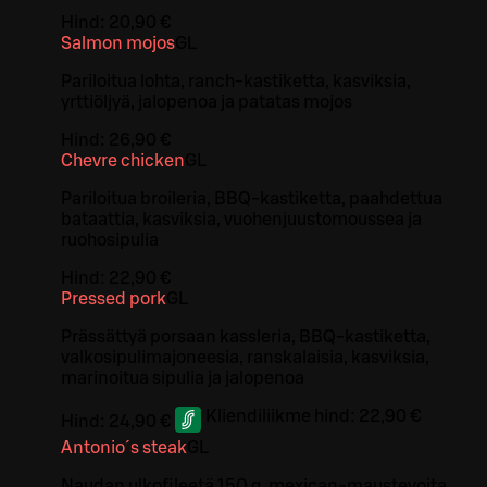
Hind:
20,90 €
Salmon mojos
G
L
Pariloitua lohta, ranch-kastiketta, kasviksia,
yrttiöljyä, jalopenoa ja patatas mojos
Hind:
26,90 €
Chevre chicken
G
L
Pariloitua broileria, BBQ-kastiketta, paahdettua
bataattia, kasviksia, vuohenjuustomoussea ja
ruohosipulia
Hind:
22,90 €
Pressed pork
G
L
Prässättyä porsaan kassleria, BBQ-kastiketta,
valkosipulimajoneesia, ranskalaisia, kasviksia,
marinoitua sipulia ja jalopenoa
Kliendiliikme hind:
22,90 €
Hind:
24,90 €
Antonio´s steak
G
L
Naudan ulkofileetä 150 g, mexican-maustevoita,