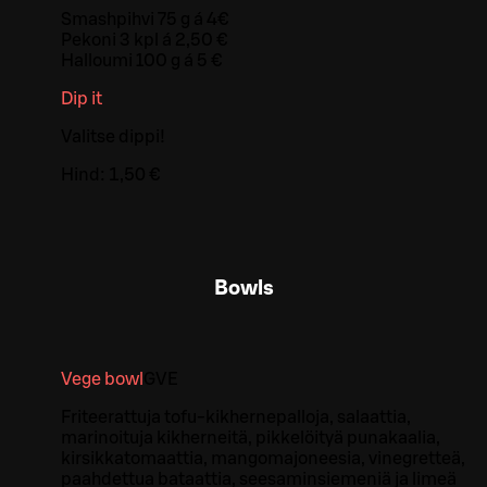
Smashpihvi 75 g á 4€
Pekoni 3 kpl á 2,50 €
Halloumi 100 g á 5 €
Dip it
Valitse dippi!
Hind:
1,50 €
Bowls
Vege bowl
G
VE
Friteerattuja tofu-kikhernepalloja, salaattia,
marinoituja kikherneitä, pikkelöityä punakaalia,
kirsikkatomaattia, mangomajoneesia, vinegretteä,
paahdettua bataattia, seesaminsiemeniä ja limeä