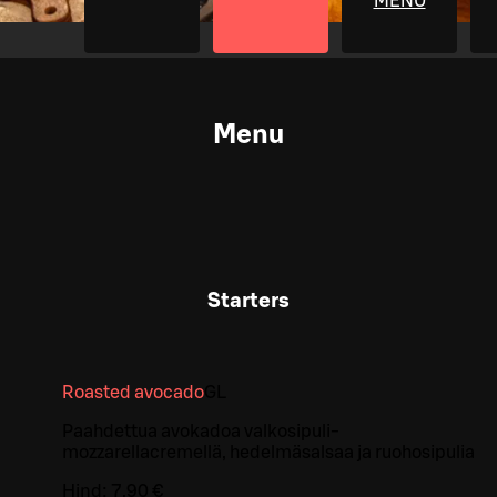
MENU
Menu
Starters
Roasted avocado
G
L
Paahdettua avokadoa valkosipuli-
mozzarellacremellä, hedelmäsalsaa ja ruohosipulia
Hind:
7,90 €