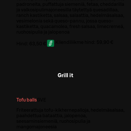
padroneita, puffattuja siemeniä, fetaa, cheddarilla
ja valkosipulimajoneesilla täytettyä quesadillaa,
ranch kastiketta, salsaa, salaattia, hedelmäsalsaa,
vesimelonia sekä queso-pannu, jossa queso-
kastiketta, quacamolea, fresh salsaa, limecremeä,
ruohosipulia ja jalopenoa
Kliendiliikme hind:
59,90 €
Hind:
63,50 €
Grill it
Tofu balls
G
VE
Friteerattuja tofu-kikhernepalloja, hedelmäsalsaa,
paahdettua bataattia, jalopenoa,
seesaminsiemeniä, ruohosipulia ja
mangomajoneesia