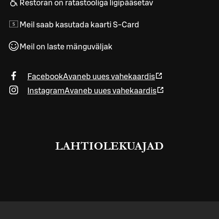
Restoran on ratastooliga ligipääsetav
Meil saab kasutada kaarti S-Card
Meil on laste mänguväljak
Facebook
Avaneb uues vahekaardis
Instagram
Avaneb uues vahekaardis
LAHTIOLEKUAJAD