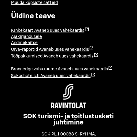
Muuda küpsiste sätteid
Üldine teave
Kinkekaart
Avaneb uues vahekaardis
Ajakirjandusele
Andmekaitse
Oiva-raportid
Avaneb uues vahekaardis
Tööpakkumised
Avaneb uues vahekaardis
Broneerige vabu ruume
Avaneb uues vahekaardis
Sokoshotels.fi
Avaneb uues vahekaardis
SOK turismi- ja toitlustusketi
juhtimine
SOK PL 1 00088 S-RYHMÄ
,