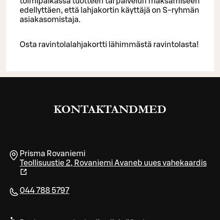
toimipaikassa tuotteen tai palvelun maksamiseen
edellyttäen, että lahjakortin käyttäjä on S-ryhmän
asiakasomistaja.
Osta ravintolalahjakortti lähimmästä ravintolasta!
KONTAKTANDMED
Prisma Rovaniemi
Teollisuustie 2
,
Rovaniemi
Avaneb uues vahekaardis
044 788 5797