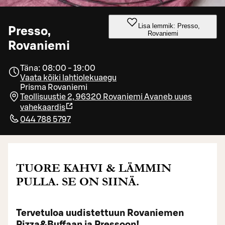
Lisa lemmik: Presso,
Presso,
Rovaniemi
Rovaniemi
Täna: 08:00 - 19:00
Vaata kõiki lahtiolekuaegu
Prisma Rovaniemi
Teollisuustie 2, 96320 Rovaniemi
Avaneb uues
vahekaardis
044 788 5797
TUORE KAHVI & LÄMMIN
PULLA. SE ON SIINÄ.
Tervetuloa uudistettuun Rovaniemen
Pizza&Buffaan ja Pressoon!