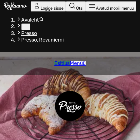
Liigu peamise sisu juurde
Logige sisse
Otsi
Avatud mobiilimenüü
Avaleht
…
Presso
Presso, Rovaniemi
Esitlus
Menüü