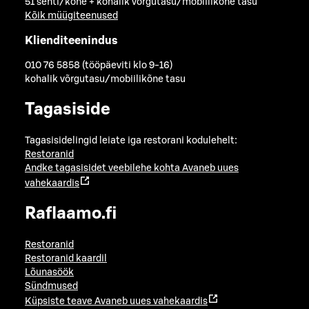
51 senti/kõne + kohalik võrgutasu/mobiilikõne tasu
Kõik müügiteenused
Klienditeenindus
010 76 5858 (tööpäeviti klo 9-16)
kohalik võrgutasu/mobiilikõne tasu
Tagasiside
Tagasisidelingid leiate iga restorani kodulehelt:
Restoranid
Andke tagasisidet veebilehe kohta
Avaneb uues
vahekaardis
Raflaamo.fi
Restoranid
Restoranid kaardil
Lõunasöök
Sündmused
Küpsiste teave
Avaneb uues vahekaardis