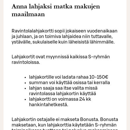
Anna lahjaksi matka makujen
maailmaan
Ravintolalahjakortti sopii jokaiseen vuodenaikaan
ja juhlaan, ja on toimiva lahjaidea niin tuttavalle,
ystävälle, sukulaiselle kuin läheisistä lähimmälle.
Lahjakortit ovat myynnissä kaikissa S-ryhmän
ravintoloissa.
lahjakortille voi ladata rahaa 10-150€
summan voi käyttää osissa tai kerralla
lahjan saaja saa itse valita missä
ravintolassa lahjakortin käyttää
lahjakortti on voimassa 24 kk
hankintahetkestä.
Lahjakortin ostajalle ei makseta Bonusta. Bonusta
maksetaan, kun lahjakorttia käytetään S-ryhmän