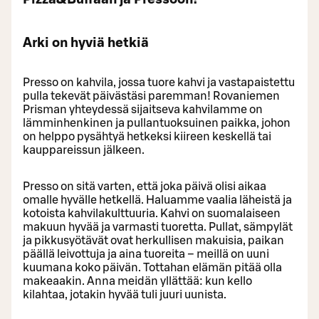
Arki on hyviä hetkiä
Presso on kahvila, jossa tuore kahvi ja vastapaistettu
pulla tekevät päivästäsi paremman! Rovaniemen
Prisman yhteydessä sijaitseva kahvilamme on
lämminhenkinen ja pullantuoksuinen paikka, johon
on helppo pysähtyä hetkeksi kiireen keskellä tai
kauppareissun jälkeen.
Presso on sitä varten, että joka päivä olisi aikaa
omalle hyvälle hetkellä. Haluamme vaalia läheistä ja
kotoista kahvilakulttuuria. Kahvi on suomalaiseen
makuun hyvää ja varmasti tuoretta. Pullat, sämpylät
ja pikkusyötävät ovat herkullisen makuisia, paikan
päällä leivottuja ja aina tuoreita – meillä on uuni
kuumana koko päivän. Tottahan elämän pitää olla
makeaakin. Anna meidän yllättää: kun kello
kilahtaa, jotakin hyvää tuli juuri uunista.