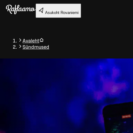
Liigu peamise sisu juurde
Asukoht
Rovaniemi
Avaleht
Sündmused