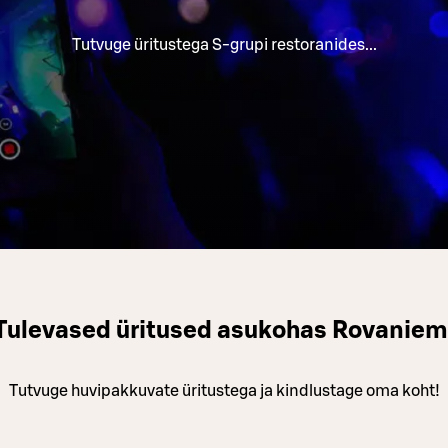
Tutvuge üritustega S-grupi restoranides...
Tulevased üritused asukohas Rovaniem
Tutvuge huvipakkuvate üritustega ja kindlustage oma koht!