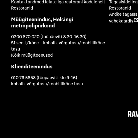
Kontaktandmed leiate iga restorani kodulehelt:
Tagasisideling
Restoranid
Restoranid
Andke tagasis
Müügiteenindus, Helsingi
vahekaardis
metropolipiirkond
0300 870 020 (tööpäeviti 8.30-16.30)
51 senti/kõne + kohalik võrgutasu/mobiilikõne
tasu
Kõik müügiteenused
Klienditeenindus
010 76 5858 (tööpäeviti klo 9-16)
kohalik võrgutasu/mobiilikõne tasu