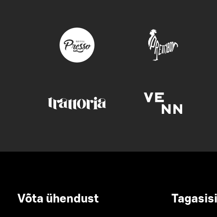
Võta ühendust
Tagasis