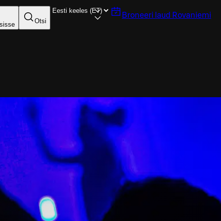
Broneeri laud
Rovaniemi
Otsi
sisse