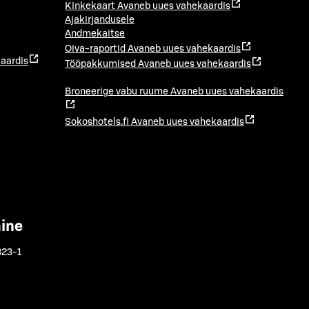
Kinkekaart
Avaneb uues vahekaardis
Ajakirjandusele
Andmekaitse
Oiva-raportid
Avaneb uues vahekaardis
aardis
Tööpakkumised
Avaneb uues vahekaardis
Broneerige vabu ruume
Avaneb uues vahekaardis
Sokoshotels.fi
Avaneb uues vahekaardis
mine
323-1