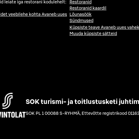
id leiate iga restorani kodulehelt:
Restoranid
Restoranid kaardil
idet veebilehe kohta
Avaneb uues
Lõunasöök
Sündmused
Küpsiste teave
Avaneb uues vahek
Muuda küpsiste sätteid
SOK turismi- ja toitlustusketi juhti
SOK PL 1 00088 S-RYHMÄ
,
Ettevõtte registrikood 0116