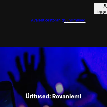
Logige 
Avaleht
Restoranid
Sündmused
Üritused: Rovaniemi