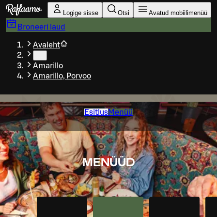
Liigu peamise sisu juurde
Logige sisse
Otsi
Avatud mobiilimenüü
Broneeri laud
Avaleht
…
Amarillo
Amarillo, Porvoo
Esitlus
Menüü
MENÜÜD