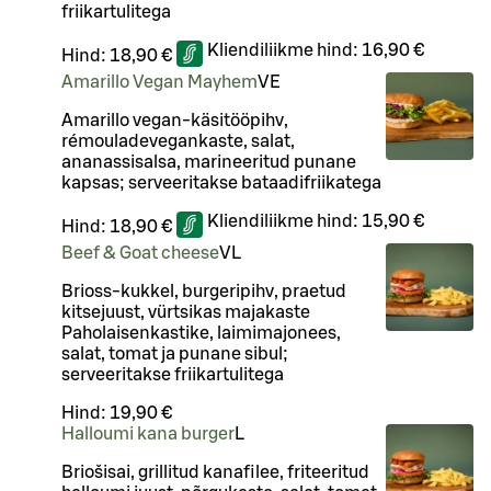
friikartulitega
Kliendiliikme hind:
16,90 €
Hind:
18,90 €
Amarillo Vegan Mayhem
VE
Amarillo vegan-käsitööpihv,
rémouladevegankaste, salat,
ananassisalsa, marineeritud punane
kapsas; serveeritakse bataadifriikatega
Kliendiliikme hind:
15,90 €
Hind:
18,90 €
Beef & Goat cheese
VL
Brioss-kukkel, burgeripihv, praetud
kitsejuust, vürtsikas majakaste
Paholaisenkastike, laimimajonees,
salat, tomat ja punane sibul;
serveeritakse friikartulitega
Hind:
19,90 €
Halloumi kana burger
L
Briošisai, grillitud kanafilee, friteeritud