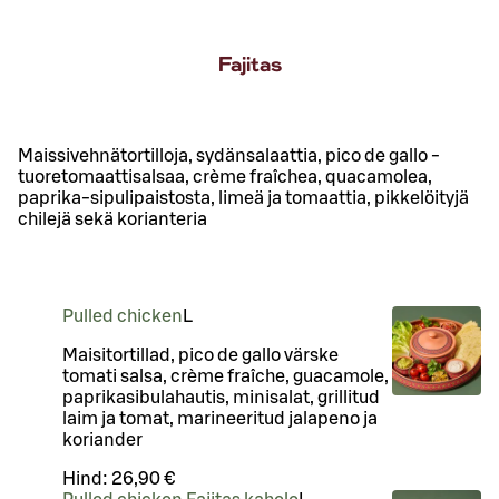
Fajitas
Maissivehnätortilloja, sydänsalaattia, pico de gallo -
tuoretomaattisalsaa, crème fraîchea, quacamolea,
paprika-sipulipaistosta, limeä ja tomaattia, pikkelöityjä
chilejä sekä korianteria
Pulled chicken
L
Maisitortillad, pico de gallo värske
tomati salsa, crème fraîche, guacamole,
paprikasibulahautis, minisalat, grillitud
laim ja tomat, marineeritud jalapeno ja
koriander
Hind:
26,90 €