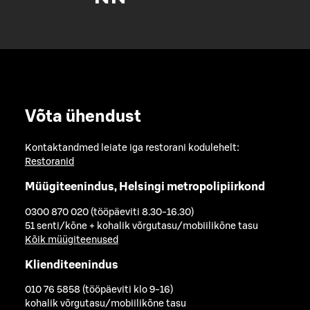
Võta ühendust
Kontaktandmed leiate iga restorani kodulehelt:
Restoranid
Müügiteenindus, Helsingi metropolipiirkond
0300 870 020 (tööpäeviti 8.30-16.30)
51 senti/kõne + kohalik võrgutasu/mobiilikõne tasu
Kõik müügiteenused
Klienditeenindus
010 76 5858 (tööpäeviti klo 9-16)
kohalik võrgutasu/mobiilikõne tasu