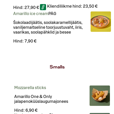
Kliendiliikme hind:
23,50 €
Hind:
27,90 €
Amarillo ice cream
PÄ
G
Šokolaadijäätis, soolakaramellijäätis,
vaniljemaitseline toorjuustuvaht, iiris,
vaarikas, soolapähklid ja besee
Hind:
7,90 €
Smalls
Mozzarella sticks
Amarillo One & Only
jalapenoküüslaugumajonees
Hind:
6,90 €