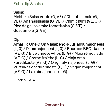
Extra dip & salsa
Salsa:
Mehhiko Salsa Verde (G, VE) / Chipotle-mole (G,
VE) / Ananassisalsa (G, VE) / Chimichurri (VE, G) /
Pico de gallo värske tomatisalsa (G, VE) /
Guacamole (G, VE)
Dip:
Amarillo One & Only jalapeno-küüslaugumajoneesi
(L, G) / Dijonmajoneesi (L, G) / Bourbon BBQ -kaste
(VE, G) / Blue cheese -dipp (L, G) / Maja rémoulade
(VE, G) / Crème fraîche (L, G) / Maja oma
kuradikaste (VE, G) / Original-majoneesi (L, G) /
Vürtsikas cheddarikaste (L, G) / Vegan majoneesi
(VE, G) / Laimimajoneesi (L, G)
Hind:
2,50 €
Desserts