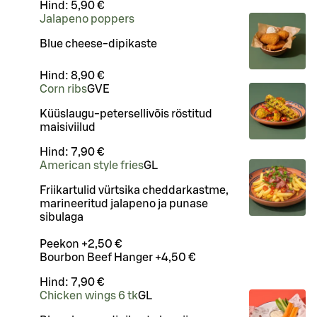
Hind:
5,90 €
Jalapeno poppers
Blue cheese-dipikaste
Hind:
8,90 €
Corn ribs
G
VE
Küüslaugu-petersellivõis röstitud
maisiviilud
Hind:
7,90 €
American style fries
G
L
Friikartulid vürtsika cheddarkastme,
marineeritud jalapeno ja punase
sibulaga
Peekon +2,50 €
Bourbon Beef Hanger +4,50 €
Hind:
7,90 €
Chicken wings 6 tk
G
L