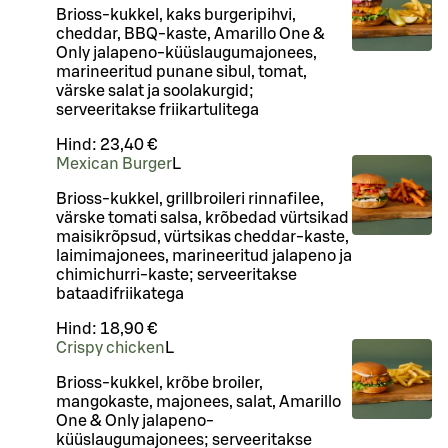
Brioss-kukkel, kaks burgeripihvi,
cheddar, BBQ-kaste, Amarillo One &
Only jalapeno-küüslaugumajonees,
marineeritud punane sibul, tomat,
värske salat ja soolakurgid;
serveeritakse friikartulitega
Hind:
23,40 €
Mexican Burger
L
Brioss-kukkel, grillbroileri rinnafilee,
värske tomati salsa, krõbedad vürtsikad
maisikrõpsud, vürtsikas cheddar-kaste,
laimimajonees, marineeritud jalapeno ja
chimichurri-kaste; serveeritakse
bataadifriikatega
Hind:
18,90 €
Crispy chicken
L
Brioss-kukkel, krõbe broiler,
mangokaste, majonees, salat, Amarillo
One & Only jalapeno-
küüslaugumajonees; serveeritakse