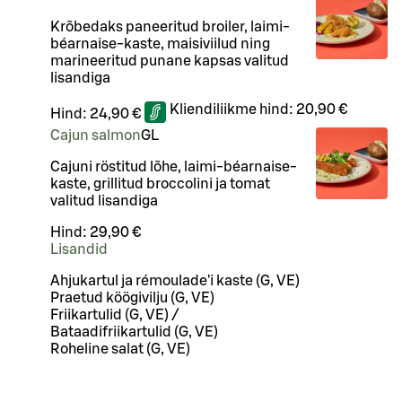
Krõbedaks paneeritud broiler, laimi-
béarnaise-kaste, maisiviilud ning
marineeritud punane kapsas valitud
lisandiga
Kliendiliikme hind:
20,90 €
Hind:
24,90 €
Cajun salmon
G
L
Cajuni röstitud lõhe, laimi-béarnaise-
kaste, grillitud broccolini ja tomat
valitud lisandiga
Hind:
29,90 €
Lisandid
Ahjukartul ja rémoulade'i kaste (G, VE)
Praetud köögivilju (G, VE)
Friikartulid (G, VE) /
Bataadifriikartulid (G, VE)
Roheline salat (G, VE)