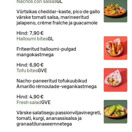
Nachos con salsas
G
L
Vürtsikas cheddar-kaste, pico de gallo
värske tomati salsa, marineeritud
jalapeno, crème fraîche ja guacamole
Hind:
7,90 €
Halloumi bites
G
L
Friteeritud halloumi-pulgad
mangokastmega
Hind:
6,90 €
Tofu bites
G
VE
Nacho-paneeritud tofukuubikud
Amarillo rémoulade-vegankastmega
Hind:
4,90 €
Fresh salad
G
VE
Värske salatisegu passionviljavinegreti,
tomati, kurgi, ananassisalsa ja
granaatõunaseemnetega