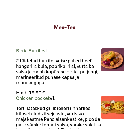
Mex-Tex
Birria Burritos
L
2 täidetud burritot veise pulled beef
hangeri, sibula, paprika, riisi, vürtsika
salsa ja mehhikopärase birria-puljongi,
marineeritud punase kapsa ja
murulauguga
Hind:
19,90 €
Chicken pocket
VL
Tortillataskud grillbroileri rinnafilee,
küpsetatud kitsejuustu, vürtsika
majakastme Paholaisenkastike, pico de
gallo värske tomati salsa, värske salati ja