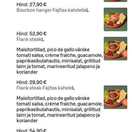
Hind:
27,90 €
Bourbon hanger Fajitas kahdelle
L
Hind:
52,90 €
Flank steak
L
Maisitortillad, pico de gallo värske
tomati salsa, crème fraîche, guacamole,
paprikasibulahautis, minisalat, grillitud
laim ja tomat, marineeritud jalapeno ja
koriander
Hind:
29,90 €
Flank steak Fajitas kahele
L
Maisitortillad, pico de gallo värske
tomati salsa, crème fraîche, guacamole,
paprikasibulahautis, minisalat, grillitud
laim ja tomat, marineeritud jalapeno ja
koriander
Hind:
54,90 €