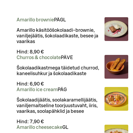
Amarillo brownie
PÄ
G
L
Amarillo käsitööšokolaadi-brownie,
vaniljejäätis, šokolaadikaste, besee ja
vaarikas
Hind:
8,90 €
Churros & chocolate
PÄ
VE
Šokolaadikastmega täidetud churrod,
kaneelisuhkur ja šokolaadikaste
Hind:
6,90 €
Amarillo ice cream
PÄ
G
Šokolaadijäätis, soolakaramellijäätis,
vaniljemaitseline toorjuustuvaht, iiris,
vaarikas, soolapähklid ja besee
Hind:
7,90 €
Amarillo cheesecake
G
L