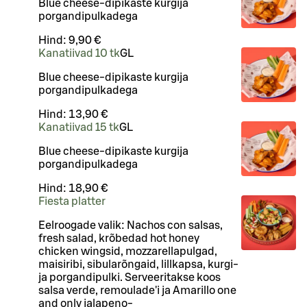
Blue cheese-dipikaste kurgija
porgandipulkadega
Hind:
9,90 €
Kanatiivad 10 tk
G
L
Blue cheese-dipikaste kurgija
porgandipulkadega
Hind:
13,90 €
Kanatiivad 15 tk
G
L
Blue cheese-dipikaste kurgija
porgandipulkadega
Hind:
18,90 €
Fiesta platter
Eelroogade valik: Nachos con salsas,
fresh salad, krõbedad hot honey
chicken wingsid, mozzarellapulgad,
maisiribi, sibularõngaid, lillkapsa, kurgi-
ja porgandipulki. Serveeritakse koos
salsa verde, remoulade'i ja Amarillo one
and only jalapeno-