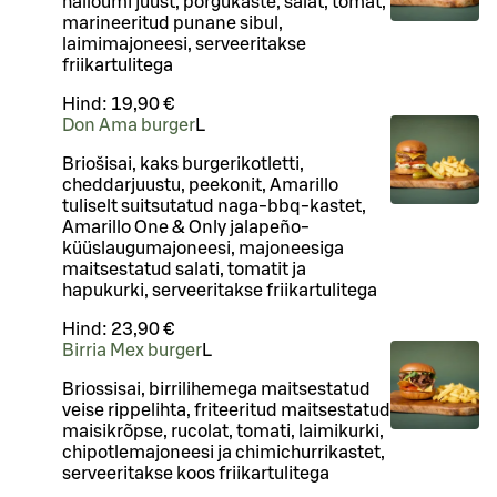
halloumi juust, põrgukaste, salat, tomat,
marineeritud punane sibul,
laimimajoneesi, serveeritakse
friikartulitega
Hind:
19,90 €
Don Ama burger
L
Briošisai, kaks burgerikotletti,
cheddarjuustu, peekonit, Amarillo
tuliselt suitsutatud naga-bbq-kastet,
Amarillo One & Only jalapeño-
küüslaugumajoneesi, majoneesiga
maitsestatud salati, tomatit ja
hapukurki, serveeritakse friikartulitega
Hind:
23,90 €
Birria Mex burger
L
Briossisai, birrilihemega maitsestatud
veise rippelihta, friteeritud maitsestatud
maisikrõpse, rucolat, tomati, laimikurki,
chipotlemajoneesi ja chimichurrikastet,
serveeritakse koos friikartulitega