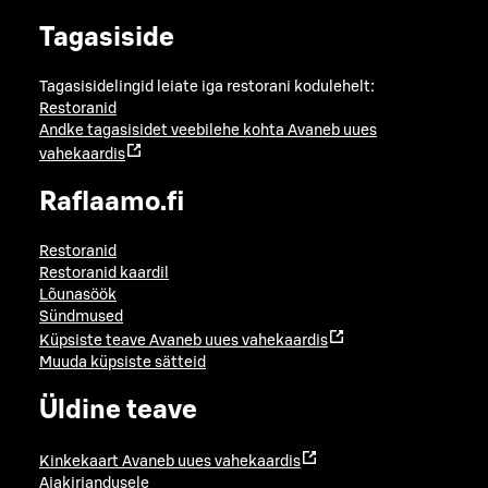
Tagasiside
Tagasisidelingid leiate iga restorani kodulehelt:
Restoranid
Andke tagasisidet veebilehe kohta
Avaneb uues
vahekaardis
Raflaamo.fi
Restoranid
Restoranid kaardil
Lõunasöök
Sündmused
Küpsiste teave
Avaneb uues vahekaardis
Muuda küpsiste sätteid
Üldine teave
Kinkekaart
Avaneb uues vahekaardis
Ajakirjandusele