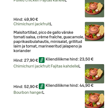
Pulled chicken Fajitas kahele
L
Hind:
49,90 €
Chimichurri jackfruit
L
Maisitortillad, pico de gallo värske
tomati salsa, crème fraîche, guacamole,
paprikasibulahautis, minisalat, grillitud
laim ja tomat, marineeritud jalapeno ja
koriander
Kliendiliikme hind:
23,50 €
Hind:
27,90 €
Chimichurri jackfruit Fajitas kahdelle
L
Kliendiliikme hind:
44,90 €
Hind:
52,90 €
Bourbon hanger
L