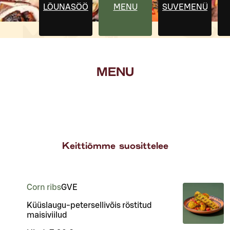
LÕUNASÖÖK
MENU
SUVEMENÜÜ
MENU
Keittiömme suosittelee
Corn ribs
G
VE
Küüslaugu-petersellivõis röstitud
maisiviilud