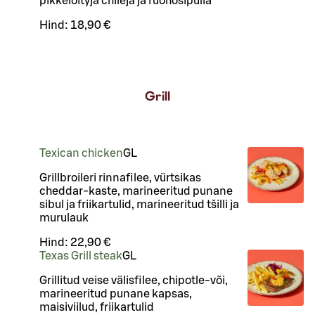
pikkelöityjä chilejä ja ruohosipulia
Hind:
18,90 €
Grill
Texican chicken
G
L
Grillbroileri rinnafilee, vürtsikas
cheddar-kaste, marineeritud punane
sibul ja friikartulid, marineeritud tšilli ja
murulauk
Hind:
22,90 €
Texas Grill steak
G
L
Grillitud veise välisfilee, chipotle-või,
marineeritud punane kapsas,
maisiviilud, friikartulid