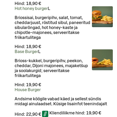
Hind:
18,90 €
Hot honey burger
L
Briossisai, burgeripihv, salat, tomat,
cheddarjuust, röstitud sibul, paneeritud
sibularõngad, hot honey-kaste ja
chipotle-majonees, serveeritakse
friikartulitega
Hind:
18,90 €
Base Burger
L
Brioss-kukkel, burgeripihv, peekon,
cheddar, Dijoni majonees, majaketšup
ja soolakurgid; serveeritakse
friikartulitega
Hind:
19,90 €
House Burger
Andsime köögile vabad käed ja sellest sündis
midagi ainulaadset. Küsige lisainfot teenindajalt
Kliendiliikme hind:
19,90 €
Hind:
22,90 €