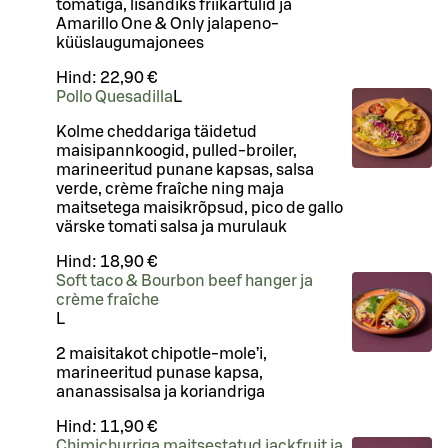
tomatiga, lisandiks friikartulid ja
Amarillo One & Only jalapeno-
küüslaugumajonees
Hind:
22,90 €
Pollo Quesadilla
L
Kolme cheddariga täidetud
maisipannkoogid, pulled-broiler,
marineeritud punane kapsas, salsa
verde, crème fraîche ning maja
maitsetega maisikrõpsud, pico de gallo
värske tomati salsa ja murulauk
Hind:
18,90 €
Soft taco & Bourbon beef hanger ja
crème fraîche
L
2 maisitakot chipotle-mole’i,
marineeritud punase kapsa,
ananassisalsa ja koriandriga
Hind:
11,90 €
Chimichurriga maitsestatud jackfruit ja