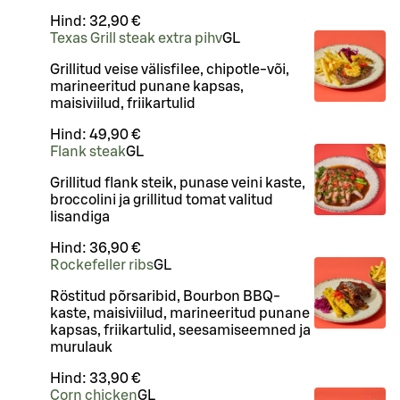
Hind:
32,90 €
Texas Grill steak extra pihv
G
L
Grillitud veise välisfilee, chipotle-või,
marineeritud punane kapsas,
maisiviilud, friikartulid
Hind:
49,90 €
Flank steak
G
L
Grillitud flank steik, punase veini kaste,
broccolini ja grillitud tomat valitud
lisandiga
Hind:
36,90 €
Rockefeller ribs
G
L
Röstitud põrsaribid, Bourbon BBQ-
kaste, maisiviilud, marineeritud punane
kapsas, friikartulid, seesamiseemned ja
murulauk
Hind:
33,90 €
Corn chicken
G
L