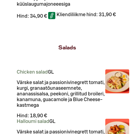
küüslaugumajoneeesiga
Kliendiliikme hind:
31,90 €
Hind:
34,90 €
Salads
Chicken salad
G
L
Värske salat ja passionivinegrett tomati,
kurgi, granaatõunaseemnete,
ananassisalsa, peekoni, grillitud broileri,
kanamuna, guacamole ja Blue Cheese-
kastmega
Hind:
18,90 €
Halloumi salad
G
L
Värske salat ja passionivinegrett tomati,