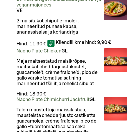
veganmajonees
VE
2 maisitakot chipotle-mole’i,
marineeritud punase kapsa,
ananassisalsa ja koriandriga
Kliendiliikme hind:
9,90 €
Hind:
11,90 €
Nacho Plate Chicken
G
L
Maja maitsestatud maisikrõpse,
maitsekat cheddarjuustukastet,
guacamole't, crème fraîche'd, pico de
gallo värske tomatisalsat ning
marineeritud tšillit ja rohelist sibulat
Hind:
18,90 €
Nacho Plate Chimichurri Jackfruit
G
L
Talon maustettuja maissilastuja,
mausteista cheddarjuustokastiketta,
guacamolea, crème fraîchea, pico de
gallo -tuoretomaattisalsaa sekä