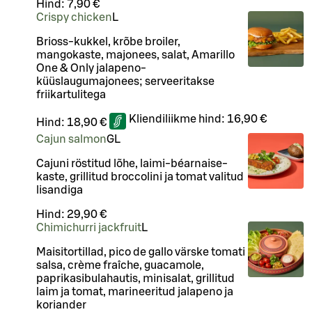
Hind:
7,90 €
Crispy chicken
L
Brioss-kukkel, krõbe broiler,
mangokaste, majonees, salat, Amarillo
One & Only jalapeno-
küüslaugumajonees; serveeritakse
friikartulitega
Kliendiliikme hind:
16,90 €
Hind:
18,90 €
Cajun salmon
G
L
Cajuni röstitud lõhe, laimi-béarnaise-
kaste, grillitud broccolini ja tomat valitud
lisandiga
Hind:
29,90 €
Chimichurri jackfruit
L
Maisitortillad, pico de gallo värske tomati
salsa, crème fraîche, guacamole,
paprikasibulahautis, minisalat, grillitud
laim ja tomat, marineeritud jalapeno ja
koriander