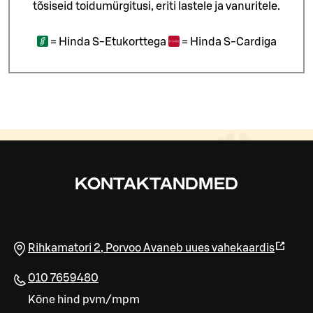
tõsiseid toidumürgitusi, eriti lastele ja vanuritele.
=
Hinda S-Etukorttega
=
Hinda S-Cardiga
KONTAKTANDMED
Rihkamatori 2
,
Porvoo
Avaneb uues vahekaardis
010 7659480
Kõne hind pvm/mpm