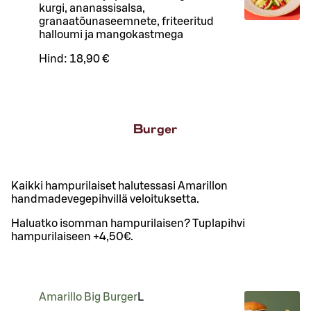
kurgi, ananassisalsa,
granaatõunaseemnete, friteeritud
halloumi ja mangokastmega
Hind:
18,90 €
Burger
Kaikki hampurilaiset halutessasi Amarillon
handmadevegepihvillä veloituksetta.
Haluatko isomman hampurilaisen? Tuplapihvi
hampurilaiseen +4,50€.
Amarillo Big Burger
L