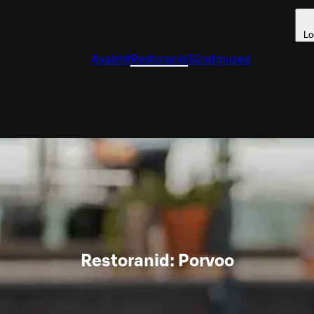
Lo
Avaleht
Restoranid
Sündmused
Restoranid: Porvoo