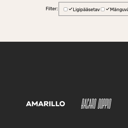
Filter:
Ligipääsetav
Mänguvä