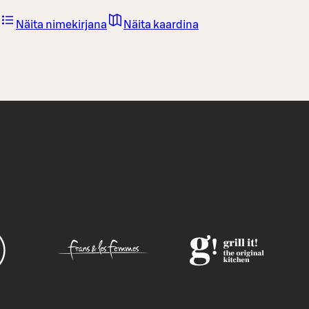
Näita nimekirjana
Näita kaardina