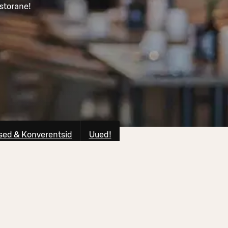
storane!
ed & Konverentsid
Uued!