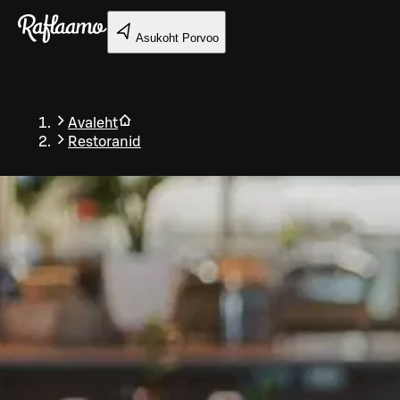
Liigu peamise sisu juurde
Asukoht
Porvoo
Avaleht
Restoranid