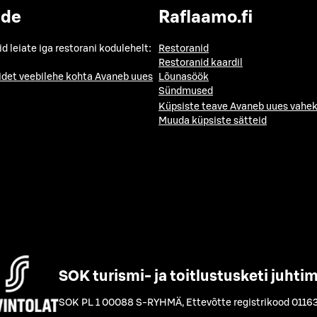
ide
Raflaamo.fi
id leiate iga restorani kodulehelt:
Restoranid
Restoranid kaardil
idet veebilehe kohta
Avaneb uues
Lõunasöök
Sündmused
Küpsiste teave
Avaneb uues vahek
Muuda küpsiste sätteid
SOK turismi- ja toitlustusketi juhti
SOK PL 1 00088 S-RYHMÄ
,
Ettevõtte registrikood 0116