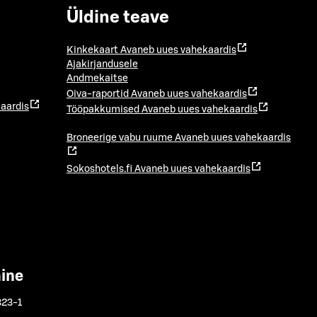
Üldine teave
Kinkekaart
Avaneb uues vahekaardis
Ajakirjandusele
Andmekaitse
Oiva-raportid
Avaneb uues vahekaardis
aardis
Tööpakkumised
Avaneb uues vahekaardis
Broneerige vabu ruume
Avaneb uues vahekaardis
Sokoshotels.fi
Avaneb uues vahekaardis
mine
323-1