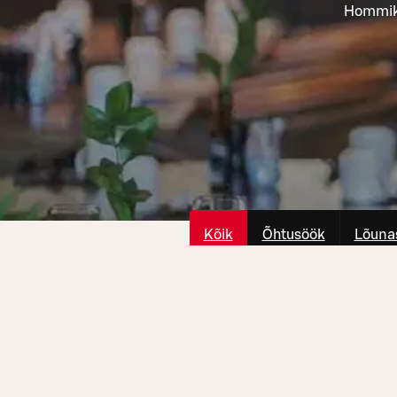
Hommiku
Kõik
Õhtusöök
Lõuna