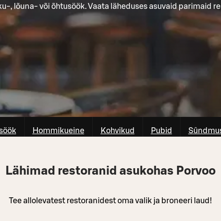
-, lõuna- või õhtusöök. Vaata läheduses asuvaid parimaid re
söök
Hommikueine
Kohvikud
Pubid
Sûndmus
Lähimad restoranid asukohas Porvoo
Tee allolevatest restoranidest oma valik ja broneeri laud!