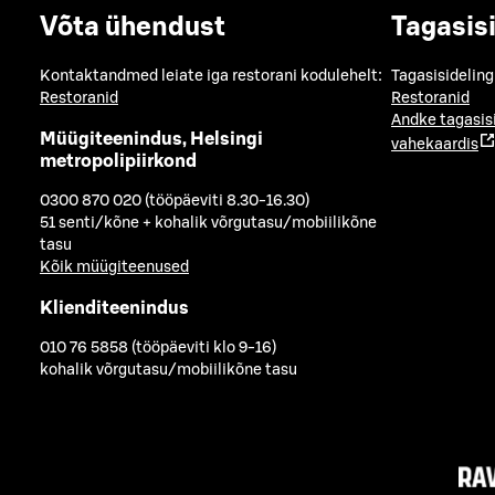
Võta ühendust
Tagasis
Kontaktandmed leiate iga restorani kodulehelt:
Tagasisideling
Restoranid
Restoranid
Andke tagasis
Müügiteenindus, Helsingi
vahekaardis
metropolipiirkond
0300 870 020 (tööpäeviti 8.30-16.30)
51 senti/kõne + kohalik võrgutasu/mobiilikõne
tasu
Kõik müügiteenused
Klienditeenindus
010 76 5858 (tööpäeviti klo 9-16)
kohalik võrgutasu/mobiilikõne tasu