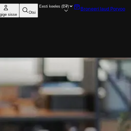
Broneeri laud
Porvoo
Otsi
gige sisse