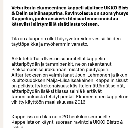
Veturitorin ekumeeninen kappeli sijaitsee UKKO Bist
& Delin seinänaapurina. Ravintolasta on suora yhtey
Kappeliin, jonka ansiosta tilaisuutenne onnistuu
kätevästi siirtymällä sisätilasta toiseen.
Tila on alunperin ollut höyryvetureiden vesisäiliöiden
täyttöpaikka ja myöhemmin varasto.
Arkkitehti Tuija Ilves on suunnitellut kappelin
alttaripöydän ja tammipenkit, ne on rakentanut
Pieksämäen seurakunnan miesten puutyöpiiri.
Alttariteoksen on valmistanut Jouni Lehmonen ja ikku
kuultokudoksen Maija-Liisa Issakainen. Kappelin sisus
on pelkistetty kokonaisuus: käsittelemättömät seinät,
alttaripöydän lisäksi tilassa seiniä kiertävät
tammilankuista tehdyt penkit. Ekumeeninen kappeli o
vihitty käyttöön maaliskuussa 2016.
Kappelissa on tilaa noin 20 henkilön seurueelle.
Kappelista on käynti suoraan ravintola UKKO Bistro &
Deliin.