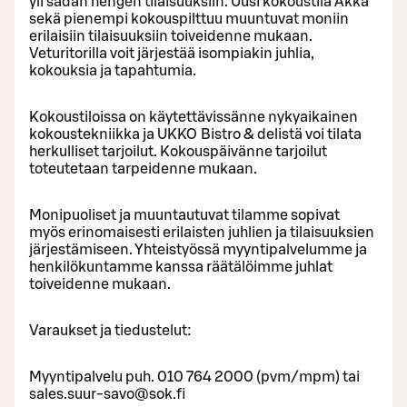
yli sadan hengen tilaisuuksiin. Uusi kokoustila Akka
sekä pienempi kokouspilttuu muuntuvat moniin
erilaisiin tilaisuuksiin toiveidenne mukaan.
Veturitorilla voit järjestää isompiakin juhlia,
kokouksia ja tapahtumia.
Kokoustiloissa on käytettävissänne nykyaikainen
kokoustekniikka ja UKKO Bistro & delistä voi tilata
herkulliset tarjoilut. Kokouspäivänne tarjoilut
toteutetaan tarpeidenne mukaan.
Monipuoliset ja muuntautuvat tilamme sopivat
myös erinomaisesti erilaisten juhlien ja tilaisuuksien
järjestämiseen. Yhteistyössä myyntipalvelumme ja
henkilökuntamme kanssa räätälöimme juhlat
toiveidenne mukaan.
Varaukset ja tiedustelut:
Myyntipalvelu puh. 010 764 2000 (pvm/mpm) tai
sales.suur-savo@sok.fi