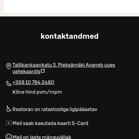
kontaktandmed
Tallikankaankatu 3
,
Pieksämäki
Avaneb uues
vahekaardis
+358 10 764 2480
Kõne hind pvm/mpm
Restoran on ratastooliga ligipääsetav
Meil saab kasutada kaarti S-Card
Meil on laste mänguväljak