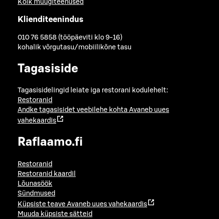
Kõik müügiteenused
Klienditeenindus
010 76 5858 (tööpäeviti klo 9-16)
kohalik võrgutasu/mobiilikõne tasu
Tagasiside
Tagasisidelingid leiate iga restorani kodulehelt:
Restoranid
Andke tagasisidet veebilehe kohta
Avaneb uues
vahekaardis
Raflaamo.fi
Restoranid
Restoranid kaardil
Lõunasöök
Sündmused
Küpsiste teave
Avaneb uues vahekaardis
Muuda küpsiste sätteid