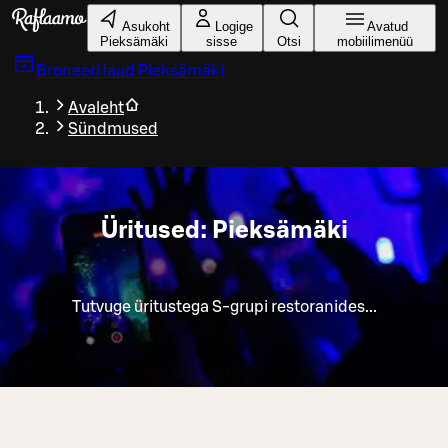
Liigu peamise sisu juurde
Asukoht
Logige
Avatud
Pieksämäki
sisse
Otsi
mobiilimenüü
Broneeri laud
Pieksämäki
Avaleht
Sündmused
Üritused: Pieksämäki
Tutvuge üritustega S-grupi restoranides...