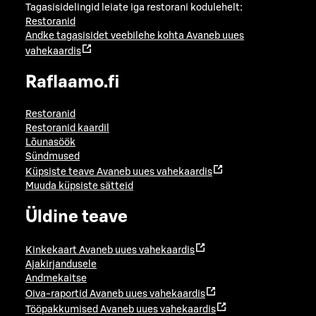
Tagasisidelingid leiate iga restorani kodulehelt:
Restoranid
Andke tagasisidet veebilehe kohta
Avaneb uues
vahekaardis
Raflaamo.fi
Restoranid
Restoranid kaardil
Lõunasöök
Sündmused
Küpsiste teave
Avaneb uues vahekaardis
Muuda küpsiste sätteid
Üldine teave
Kinkekaart
Avaneb uues vahekaardis
Ajakirjandusele
Andmekaitse
Oiva-raportid
Avaneb uues vahekaardis
Tööpakkumised
Avaneb uues vahekaardis