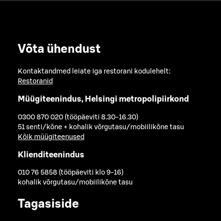
Võta ühendust
Kontaktandmed leiate iga restorani kodulehelt:
Restoranid
Müügiteenindus, Helsingi metropolipiirkond
0300 870 020 (tööpäeviti 8.30-16.30)
51 senti/kõne + kohalik võrgutasu/mobiilikõne tasu
Kõik müügiteenused
Klienditeenindus
010 76 5858 (tööpäeviti klo 9-16)
kohalik võrgutasu/mobiilikõne tasu
Tagasiside