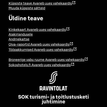
Küpsiste teave
Avaneb uues vahekaardis
Muuda küpsiste sätteid
Üldine teave
Kinkekaart
Avaneb uues vahekaardis
Ajakirjandusele
Andmekaitse
Oiva-raportid
Avaneb uues vahekaardis
Tööpakkumised
Avaneb uues vahekaardis
Broneerige vabu ruume
Avaneb uues vahekaardis
Sokoshotels.fi
Avaneb uues vahekaardis
SOK turismi- ja toitlustusketi
juhtimine