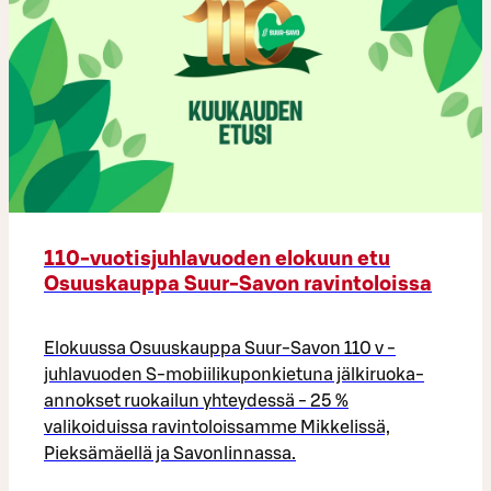
110-vuotisjuhlavuoden elokuun etu
Osuuskauppa Suur-Savon ravintoloissa
Elokuussa Osuuskauppa Suur-Savon 110 v -
juhlavuoden S-mobiilikuponkietuna jälkiruoka-
annokset ruokailun yhteydessä - 25 %
valikoiduissa ravintoloissamme Mikkelissä,
Pieksämäellä ja Savonlinnassa.