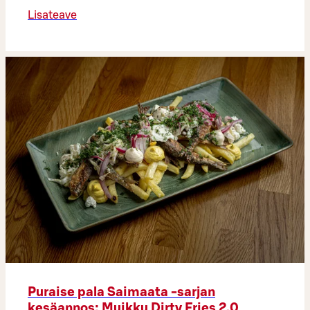
Lisateave
Puraise pala Saimaata -sarjan
kesäannos: Muikku Dirty Fries 2.0