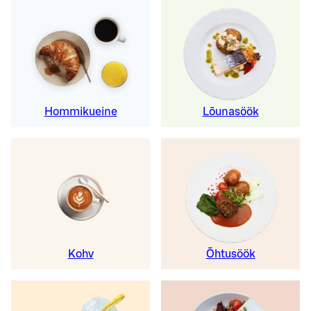
Hommikueine
Lõunasöök
Kohv
Õhtusöök