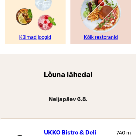
Külmad joogid
Kõik restoranid
Lõuna lähedal
Neljapäev 6.8.
UKKO Bistro & Deli
740 m