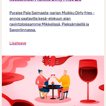
Puraise Pala Saimaata-sarjan Muikku Dirty fries -
annos saatavilla kesä-elokuun ajan
ravintoloissamme Mikkelissä, Pieksämäellä ja
Savonlinnassa.
Lisateave