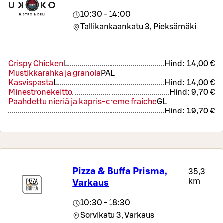
10:30 - 14:00
Tallikankaankatu 3,
Pieksämäki
Crispy Chicken
L
Hind:
14,00 €
Mustikkarahka ja granola
PÄ
L
Kasvispasta
L
Hind:
14,00 €
Minestronekeitto
Hind:
9,70 €
Paahdettu nieriä ja kapris-creme fraiche
G
L
Hind:
19,70 €
Pizza & Buffa Prisma,
35,3
km
Varkaus
10:30 - 18:30
Sorvikatu 3,
Varkaus