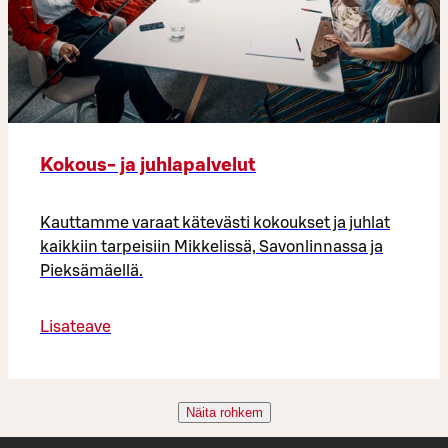
Kokous- ja juhlapalvelut
Kauttamme varaat kätevästi kokoukset ja juhlat
kaikkiin tarpeisiin Mikkelissä, Savonlinnassa ja
Pieksämäellä.
Lisateave
Näita rohkem