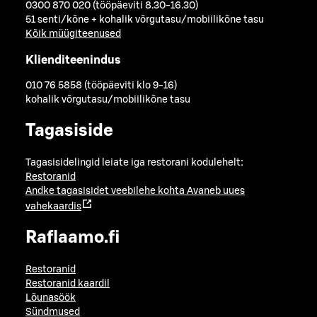
0300 870 020 (tööpäeviti 8.30-16.30)
51 senti/kõne + kohalik võrgutasu/mobiilikõne tasu
Kõik müügiteenused
Klienditeenindus
010 76 5858 (tööpäeviti klo 9-16)
kohalik võrgutasu/mobiilikõne tasu
Tagasiside
Tagasisidelingid leiate iga restorani kodulehelt:
Restoranid
Andke tagasisidet veebilehe kohta
Avaneb uues
vahekaardis
Raflaamo.fi
Restoranid
Restoranid kaardil
Lõunasöök
Sündmused