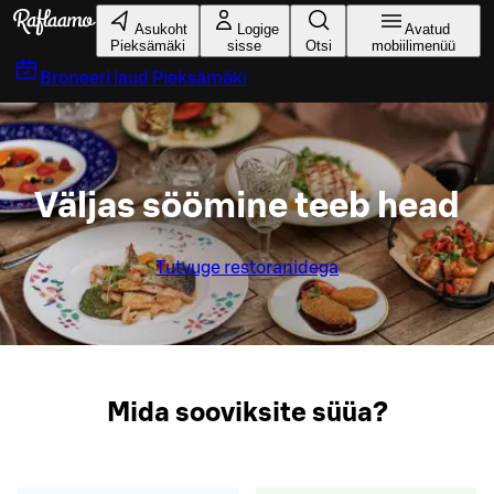
Liigu peamise sisu juurde
Asukoht
Logige
Avatud
Pieksämäki
sisse
Otsi
mobiilimenüü
Broneeri laud
Pieksämäki
Väljas söömine teeb head
Tutvuge restoranidega
Mida sooviksite süüa?