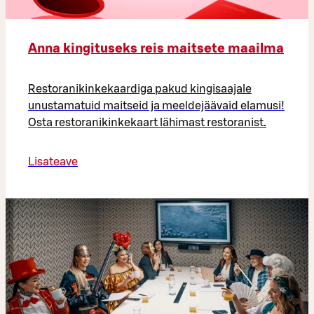
Anna kingituseks reis maitsete maailma
Restoranikinkekaardiga pakud kingisaajale
unustamatuid maitseid ja meeldejäävaid elamusi!
Osta restoranikinkekaart lähimast restoranist.
Lisateave