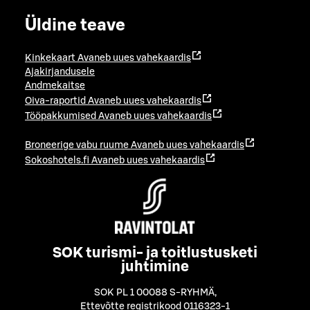
Üldine teave
Kinkekaart
Avaneb uues vahekaardis
Ajakirjandusele
Andmekaitse
Oiva-raportid
Avaneb uues vahekaardis
Tööpakkumised
Avaneb uues vahekaardis
Broneerige vabu ruume
Avaneb uues vahekaardis
Sokoshotels.fi
Avaneb uues vahekaardis
SOK turismi- ja toitlustusketi
juhtimine
SOK PL 1 00088 S-RYHMÄ
,
Ettevõtte registrikood 0116323-1