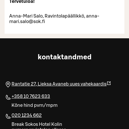
Tervetuloa!
Anna-Mari Salo, Ravintolapäällikkö, anna-
mari.salo@sok.fi
kontaktandmed
Rantatie 27
,
Lieksa
Avaneb uues vahekaardis
+358 10 7623 633
Kõne hind pvm/mpm
020 1234 662
Break Sokos Hotel Kolin