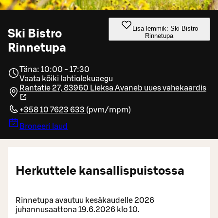
Lisa lemmik: Ski Bistro
Ski Bistro
Rinnetupa
Rinnetupa
Täna: 10:00 - 17:30
Vaata kõiki lahtiolekuaegu
Rantatie 27, 83960 Lieksa
Avaneb uues vahekaardis
+358 10 7623 633
(
pvm/mpm
)
Broneeri laud
Herkuttele kansallispuistossa
Rinnetupa avautuu kesäkaudelle 2026
juhannusaattona 19.6.2026 klo 10.