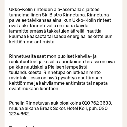
Ukko-Kolin rinteiden ala-asemalla sijaitsee
tunnelmallinen Ski Bistro Rinnetupa. Rinnetupa
palvelee talvikansaa aina, kun Ukko-Kolin rinteet
ovat auki. Rinnetuvalla on ihana käydä
lämmittelemässä takkatulen äärellä, nauttia
kuumaa kaakaota tai saada energiaa lasketteluun
keittiömme antimista.
Rinnetuvalta saat monipuoliset kahvila- ja
ruokatuotteet ja kesällä aurinkoinen terassi on oiva
paikka nautiskella Pielisen lempeästä
tuulahduksesta. Rinnetupa on letkeän rento
ravintola, jossa on hyvä pysähtyä nauttimaan
keittiömme ja kahvilamme antimista tai napata
eväät mukaan luontoon.
Puhelin Rinnetuvan aukioloaikoina 010 762 3633,
muuna aikana Break Sokos Hotel Koli, puh. 020
1234 662.