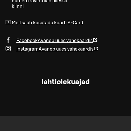
numero ravintolan ollessa
kiinni
Meil saab kasutada kaarti S-Card
Facebook
Avaneb uues vahekaardis
Instagram
Avaneb uues vahekaardis
lahtiolekuajad