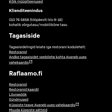
Kõik müügiteenused
Klienditeenindus
010 76 5858 (tööpäeviti klo 9-16)
kohalik võrgutasu/mobiilikõne tasu
Tagasiside
Tagasisidelingid leiate iga restorani kodulehelt:
Restoranid
Andke tagasisidet veebilehe kohta
Avaneb uues
vahekaardis
Raflaamo.fi
Restoranid
Restoranid kaardil
Lõunasöök
Sündmused
Küpsiste teave
Avaneb uues vahekaardis
Muuda küpsiste sätteid