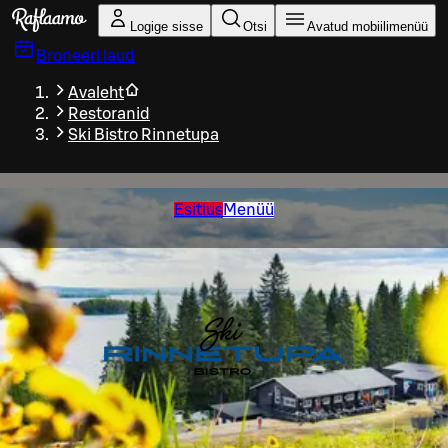
Liigu peamise sisu juurde
Logige sisse
Otsi
Avatud mobiilimenüü
Broneeri laud
Avaleht
Restoranid
Ski Bistro Rinnetupa
Esitlus
Menüü