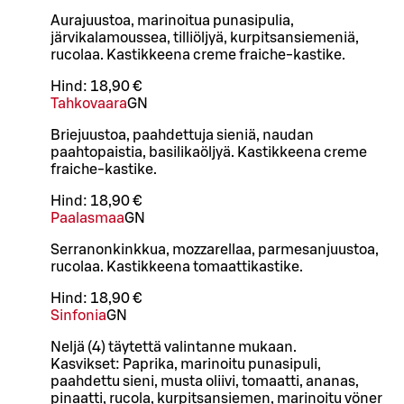
Aurajuustoa, marinoitua punasipulia,
järvikalamoussea, tilliöljyä, kurpitsansiemeniä,
rucolaa. Kastikkeena creme fraiche-kastike.
Hind:
18,90 €
Tahkovaara
GN
Briejuustoa, paahdettuja sieniä, naudan
paahtopaistia, basilikaöljyä. Kastikkeena creme
fraiche-kastike.
Hind:
18,90 €
Paalasmaa
GN
Serranonkinkkua, mozzarellaa, parmesanjuustoa,
rucolaa. Kastikkeena tomaattikastike.
Hind:
18,90 €
Sinfonia
GN
Neljä (4) täytettä valintanne mukaan.
Kasvikset: Paprika, marinoitu punasipuli,
paahdettu sieni, musta oliivi, tomaatti, ananas,
pinaatti, rucola, kurpitsansiemen, marinoitu vöner