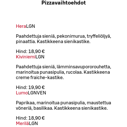
Pizzavaihtoehdot
Hera
L
GN
Paahdettuja sieniä, pekonimurua, tryffeliöljyä,
pinaattia. Kastikkeena sienikastike.
Hind:
18,90 €
Kiviniemi
L
GN
Paahdettuja sieniä, lämminsavupororouhetta,
marinoitua punasipulia, rucolaa. Kastikkeena
creme fraiche-kastike.
Hind:
19,90 €
Lumo
L
GN
VEN
Paprikaa, marinoitua punasipulia, maustettua
vöneriä, basilikaa. Kastikkeena sienikastike.
Hind:
18,90 €
Merilä
L
GN