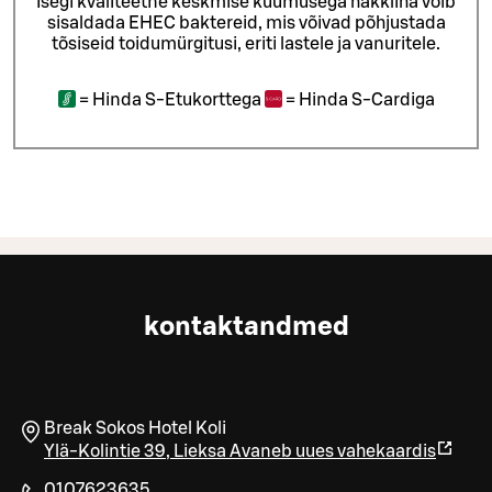
Isegi kvaliteetne keskmise kuumusega hakkliha võib
sisaldada EHEC baktereid, mis võivad põhjustada
tõsiseid toidumürgitusi, eriti lastele ja vanuritele.
=
Hinda S-Etukorttega
=
Hinda S-Cardiga
kontaktandmed
Break Sokos Hotel Koli
Ylä-Kolintie 39
,
Lieksa
Avaneb uues vahekaardis
0107623635