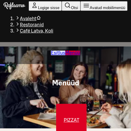
Liigu peamise sisu juurde
Logige sisse
Otsi
Avatud mobiilimenüü
Avaleht
Restoranid
Café Latva, Koli
Esitlus
Menüü
Menüüd
PIZZAT