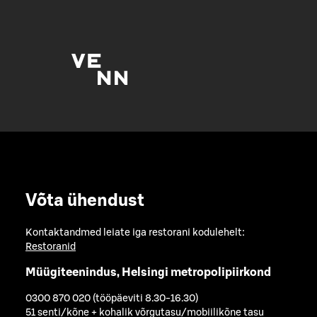
Võta ühendust
Kontaktandmed leiate iga restorani kodulehelt:
Restoranid
Müügiteenindus, Helsingi metropolipiirkond
0300 870 020 (tööpäeviti 8.30-16.30)
51 senti/kõne + kohalik võrgutasu/mobiilikõne tasu