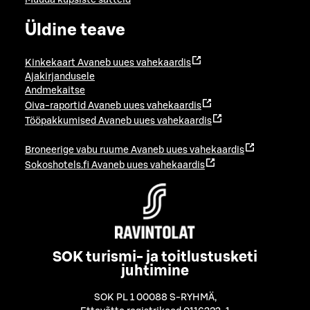
Muuda küpsiste sätteid
Üldine teave
Kinkekaart
Avaneb uues vahekaardis
Ajakirjandusele
Andmekaitse
Oiva-raportid
Avaneb uues vahekaardis
Tööpakkumised
Avaneb uues vahekaardis
Broneerige vabu ruume
Avaneb uues vahekaardis
Sokoshotels.fi
Avaneb uues vahekaardis
SOK turismi- ja toitlustusketi
juhtimine
SOK PL 1 00088 S-RYHMÄ
,