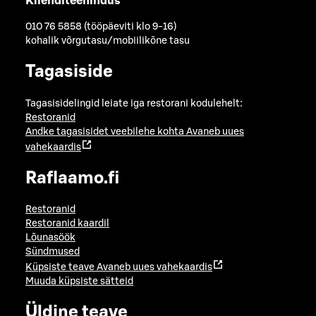
Klienditeenindus
010 76 5858 (tööpäeviti klo 9-16)
kohalik võrgutasu/mobiilikõne tasu
Tagasiside
Tagasisidelingid leiate iga restorani kodulehelt:
Restoranid
Andke tagasisidet veebilehe kohta
Avaneb uues
vahekaardis
Raflaamo.fi
Restoranid
Restoranid kaardil
Lõunasöök
Sündmused
Küpsiste teave
Avaneb uues vahekaardis
Muuda küpsiste sätteid
Üldine teave