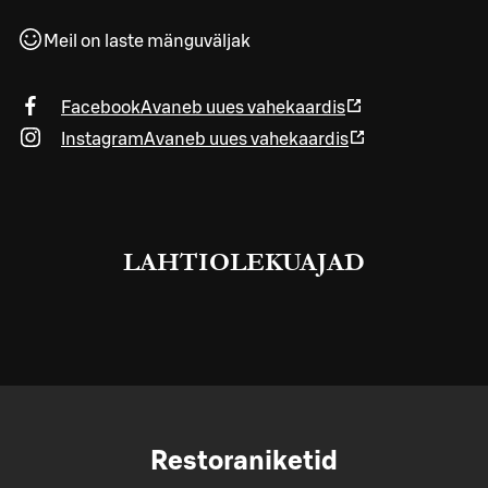
Meil on laste mänguväljak
Facebook
Avaneb uues vahekaardis
Instagram
Avaneb uues vahekaardis
LAHTIOLEKUAJAD
Restoraniketid