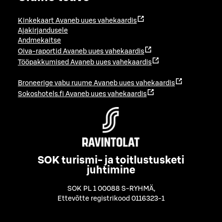
Kinkekaart
Avaneb uues vahekaardis
Ajakirjandusele
Andmekaitse
Oiva-raportid
Avaneb uues vahekaardis
Tööpakkumised
Avaneb uues vahekaardis
Broneerige vabu ruume
Avaneb uues vahekaardis
Sokoshotels.fi
Avaneb uues vahekaardis
SOK turismi- ja toitlustusketi
juhtimine
SOK PL 1 00088 S-RYHMÄ
,
Ettevõtte registrikood 0116323-1