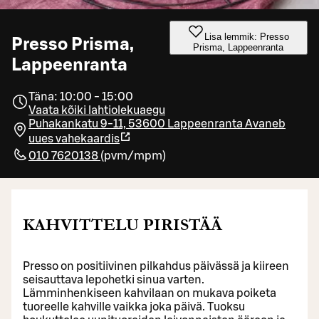
Lisa lemmik: Presso
Presso Prisma,
Prisma, Lappeenranta
Lappeenranta
Täna: 10:00 - 15:00
Vaata kõiki lahtiolekuaegu
Puhakankatu 9-11, 53600 Lappeenranta
Avaneb
uues vahekaardis
010 7620138
(
pvm/mpm
)
KAHVITTELU PIRISTÄÄ
Presso on positiivinen pilkahdus päivässä ja kiireen
seisauttava lepohetki sinua varten.
Lämminhenkiseen kahvilaan on mukava poiketa
tuoreelle kahville vaikka joka päivä. Tuoksu