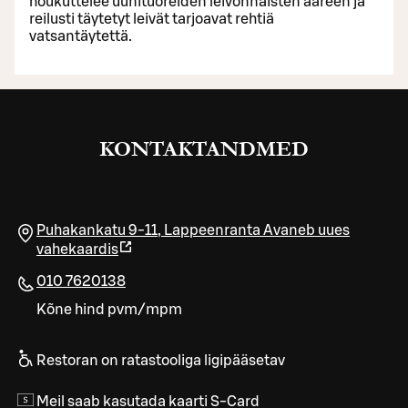
houkuttelee uunituoreiden leivonnaisten ääreen ja
reilusti täytetyt leivät tarjoavat rehtiä
vatsantäytettä.
KONTAKTANDMED
Puhakankatu 9-11
,
Lappeenranta
Avaneb uues
vahekaardis
010 7620138
Kõne hind pvm/mpm
Restoran on ratastooliga ligipääsetav
Meil saab kasutada kaarti S-Card