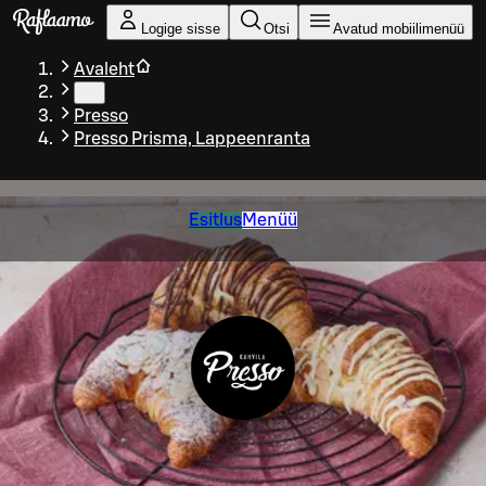
Liigu peamise sisu juurde
Logige sisse
Otsi
Avatud mobiilimenüü
Avaleht
…
Presso
Presso Prisma, Lappeenranta
Esitlus
Menüü