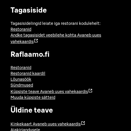
Tagasiside
Tagasisidelingid leiate iga restorani kodulehelt:
Restoranid
Andke tagasisidet veebilehe kohta
Avaneb uues
vahekaardis
Raflaamo.fi
Restoranid
Restoranid kaardil
Lõunasöök
Sündmused
Küpsiste teave
Avaneb uues vahekaardis
Muuda küpsiste sätteid
Üldine teave
Kinkekaart
Avaneb uues vahekaardis
Ajakirjandusele