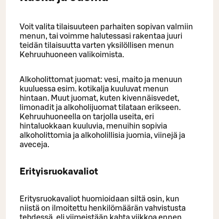
Voit valita tilaisuuteen parhaiten sopivan valmiin
menun, tai voimme halutessasi rakentaa juuri
teidän tilaisuutta varten yksilöllisen menun
Kehruuhuoneen valikoimista.
Alkoholittomat juomat: vesi, maito ja menuun
kuuluessa esim. kotikalja kuuluvat menun
hintaan. Muut juomat, kuten kivennäisvedet,
limonadit ja alkoholijuomat tilataan erikseen.
Kehruuhuoneella on tarjolla useita, eri
hintaluokkaan kuuluvia, menuihin sopivia
alkoholittomia ja alkoholillisia juomia, viinejä ja
aveceja.
Erityisruokavaliot
Eritysruokavaliot huomioidaan siltä osin, kun
niistä on ilmoitettu henkilömäärän vahvistusta
tehdessä, eli viimeistään kahta viikkoa ennen