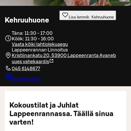
Lisa lemmik: Kehruuhuone
Kehruuhuone
Täna: 11:30 - 17:00
Köök: 11:30 - 16:00
Vaata kõiki lahtiolekuaegu
Lappeenrannan Linnoitus
Kristiinankatu 20, 53900 Lappeenranta
Avaneb
uues vahekaardis
045 6148677
Broneeri laud
Kokoustilat ja Juhlat
Lappeenrannassa. Täällä sinua
varten!