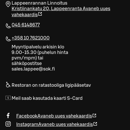
Lappeenrannan Linnoitus
Kristiinankatu 20
,
Lappeenranta
Avaneb uues
vahekaardis
045 6148677
+358 10 7621000
Myyntipalvelu arkisin klo
9.00-15.30 (puhelun hinta
pvm/mpm) tai
sähköpostitse
sales.lappee@sok.fi
Restoran on ratastooliga ligipääsetav
Meil saab kasutada kaarti S-Card
Facebook
Avaneb uues vahekaardis
Instagram
Avaneb uues vahekaardis