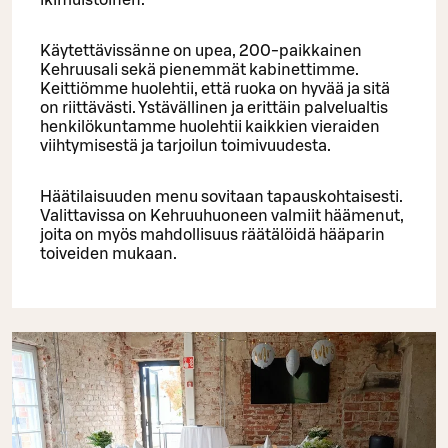
ikimuistoinen.
Käytettävissänne on upea, 200-paikkainen
Kehruusali sekä pienemmät kabinettimme.
Keittiömme huolehtii, että ruoka on hyvää ja sitä
on riittävästi. Ystävällinen ja erittäin palvelualtis
henkilökuntamme huolehtii kaikkien vieraiden
viihtymisestä ja tarjoilun toimivuudesta.
Häätilaisuuden menu sovitaan tapauskohtaisesti.
Valittavissa on Kehruuhuoneen valmiit häämenut,
joita on myös mahdollisuus räätälöidä hääparin
toiveiden mukaan.