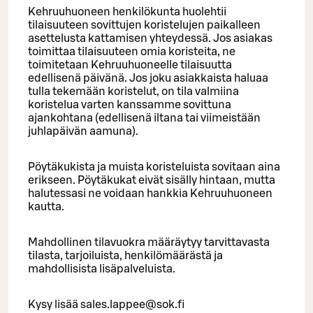
Kehruuhuoneen henkilökunta huolehtii
tilaisuuteen sovittujen koristelujen paikalleen
asettelusta kattamisen yhteydessä. Jos asiakas
toimittaa tilaisuuteen omia koristeita, ne
toimitetaan Kehruuhuoneelle tilaisuutta
edellisenä päivänä. Jos joku asiakkaista haluaa
tulla tekemään koristelut, on tila valmiina
koristelua varten kanssamme sovittuna
ajankohtana (edellisenä iltana tai viimeistään
juhlapäivän aamuna).
Pöytäkukista ja muista koristeluista sovitaan aina
erikseen. Pöytäkukat eivät sisälly hintaan, mutta
halutessasi ne voidaan hankkia Kehruuhuoneen
kautta.
Mahdollinen tilavuokra määräytyy tarvittavasta
tilasta, tarjoiluista, henkilömäärästä ja
mahdollisista lisäpalveluista.
Kysy lisää sales.lappee@sok.fi