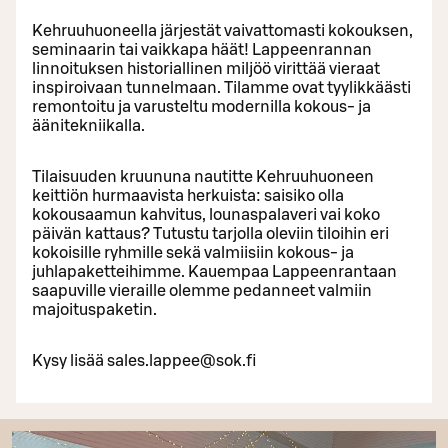
Kehruuhuoneella järjestät vaivattomasti kokouksen,
seminaarin tai vaikkapa häät! Lappeenrannan
linnoituksen historiallinen miljöö virittää vieraat
inspiroivaan tunnelmaan. Tilamme ovat tyylikkäästi
remontoitu ja varusteltu modernilla kokous- ja
äänitekniikalla.
Tilaisuuden kruununa nautitte Kehruuhuoneen
keittiön hurmaavista herkuista: saisiko olla
kokousaamun kahvitus, lounaspalaveri vai koko
päivän kattaus? Tutustu tarjolla oleviin tiloihin eri
kokoisille ryhmille sekä valmiisiin kokous- ja
juhlapaketteihimme. Kauempaa Lappeenrantaan
saapuville vieraille olemme pedanneet valmiin
majoituspaketin.
Kysy lisää sales.lappee@sok.fi