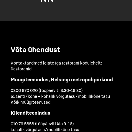
Võta ühendust
Kontaktandmed leiate iga restorani kodulehelt:
Restoranid
Müügiteenindus, Helsingi metropolipiirkond
0300 870 020 (tööpäeviti 8.30-16.30)
51 senti/kõne + kohalik võrgutasu/mobiilikõne tasu
Kõik müügiteenused
Klienditeenindus
010 76 5858 (tööpäeviti klo 9-16)
kohalik võrgutasu/mobiilikõne tasu