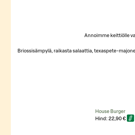
Annoimme keittiölle vap
Briossisämpylä, raikasta salaattia, texaspete-majonees
House Burger
Hind:
22,90 €