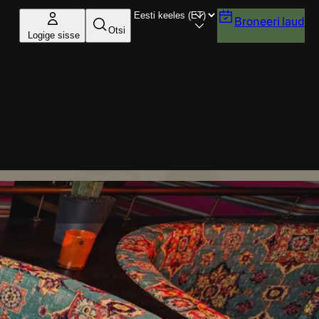
Broneeri laud
Otsi
Logige sisse