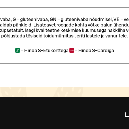
ivaba, G = gluteenivaba, GN = gluteenivaba nõudmisel, VE = ve
sisaldab pähkleid. Lisateavet roogade kohta võtke palun ühendu
t küpsetatult. Isegi kvaliteetne keskmise kuumusega hakkliha 
põhjustada tõsiseid toidumürgitusi, eriti lastele ja vanuritele.
=
Hinda S-Etukorttega
=
Hinda S-Cardiga