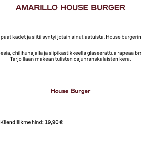
AMARILLO HOUSE BURGER
aat kädet ja siitä syntyi jotain ainutlaatuista. House burger
ia, chilihunajalla ja siipikastikkeella glaseerattua rapeaa bro
Tarjoillaan makean tulisten cajunranskalaisten kera.
House Burger
Kliendiliikme hind:
19,90 €