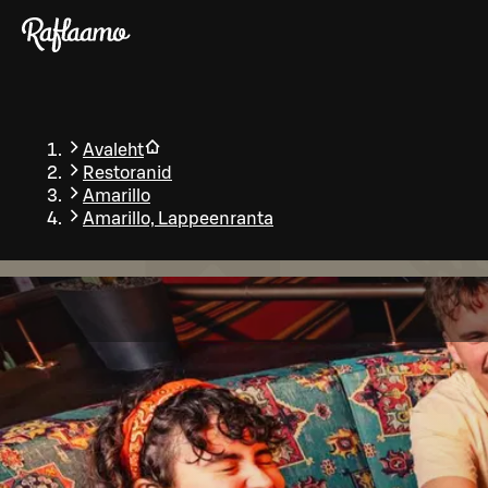
Liigu peamise sisu juurde
Avaleht
Restoranid
Amarillo
Amarillo, Lappeenranta