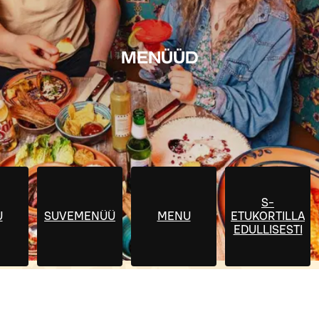
MENÜÜD
S-
U
SUVEMENÜÜ
MENU
ETUKORTILLA
EDULLISESTI