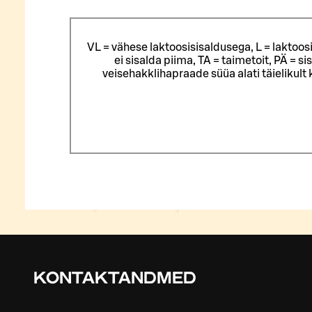
VL = vähese laktoosisisaldusega, L = laktoos
ei sisalda piima, TA = taimetoit, PÄ = 
veisehakklihapraade süüa alati täielikul
KONTAKTANDMED