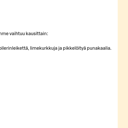
imme vaihtuu kausittain:
ilerinleikettä, limekurkkuja ja pikkelöityä punakaalia.