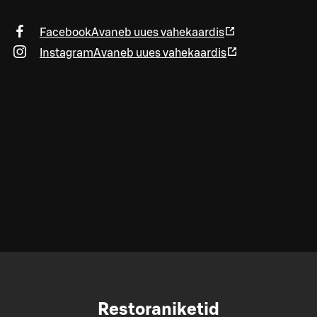
Facebook
Avaneb uues vahekaardis
Instagram
Avaneb uues vahekaardis
Restoraniketid