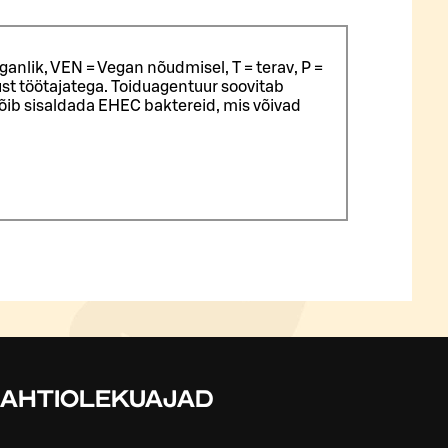
ganlik, VEN = Vegan nõudmisel, T = terav, P =
st töötajatega.
Toiduagentuur soovitab
võib sisaldada EHEC baktereid, mis võivad
LAHTIOLEKUAJAD