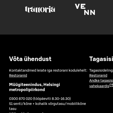
Võta ühendust
Tagasis
Kontaktandmed leiate iga restorani kodulehelt:
Tagasisideling
Restoranid
Restoranid
Andke tagasis
Müügiteenindus, Helsingi
vahekaardis
metropolipiirkond
0300 870 020 (tööpäeviti 8.30-16.30)
51 senti/kõne + kohalik võrgutasu/mobiilikõne
tasu