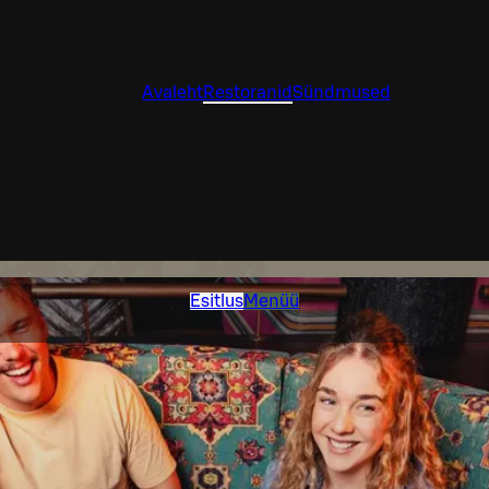
Avaleht
Restoranid
Sündmused
Esitlus
Menüü