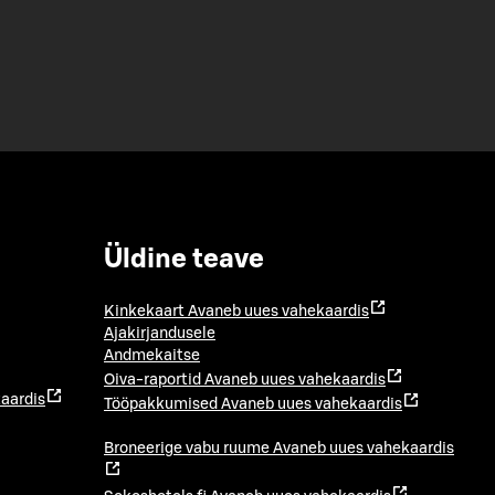
Üldine teave
Kinkekaart
Avaneb uues vahekaardis
Ajakirjandusele
Andmekaitse
Oiva-raportid
Avaneb uues vahekaardis
aardis
Tööpakkumised
Avaneb uues vahekaardis
Broneerige vabu ruume
Avaneb uues vahekaardis