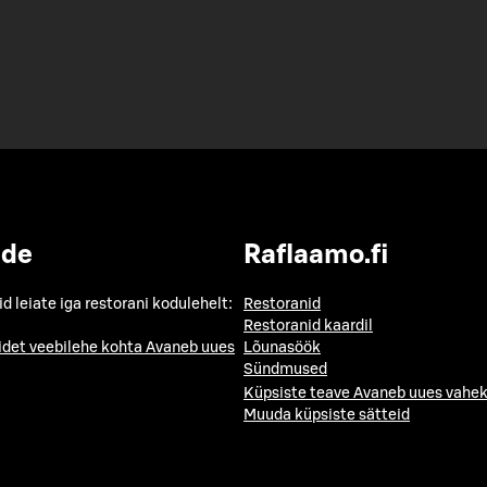
ide
Raflaamo.fi
id leiate iga restorani kodulehelt:
Restoranid
Restoranid kaardil
idet veebilehe kohta
Avaneb uues
Lõunasöök
Sündmused
Küpsiste teave
Avaneb uues vahek
Muuda küpsiste sätteid