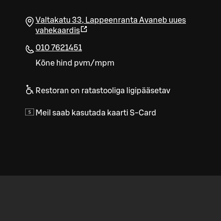
Valtakatu 33
,
Lappeenranta
Avaneb uues
vahekaardis
010 7621451
Kõne hind pvm/mpm
Restoran on ratastooliga ligipääsetav
Meil saab kasutada kaarti S-Card